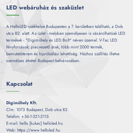
k
LED webáruház és szaküzlet
A HelloLED székhelye Budapesten a 7. kerületben található, a Dob
utca 82. alatt. Az üzlet - melyben személyesen is vásárolhatóak LED
termékek - "Digiműhely és LED Bolt" néven üzemel. V-Tac LED
fényforrások, piacvezető árak, több mint 2000 termék,
bemutatóterem és kipróbálási lehetőség. Házhoz szállítás illetve
személyes átvétel Budapest belvárosában.
Kapcsolat
Digiműhely Kft.
Cím: 1073 Budapest, Dob utca 82.
Telefon: +36-1-321-2115
E-mail: hello [kukac] helloled.hu
Web: https://www.helloled.hu