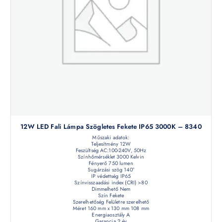
12W LED Fali Lámpa Szögletes Fekete IP65 3000K – 8340
Műszaki adatok:
Teljesítmény 12W
Feszültség AC:100-240V, 50Hz
Színhőmérséklet 3000 Kelvin
Fényerő 750 lumen
Sugárzási szög 140°
IP védettség IP65
Színvisszaadási index (CRI) >80
Dimmelhető Nem
Szín Fekete
Szerelhetőség Felületre szerelhető
Méret 160 mm x 130 mm 108 mm
Energiaosztály A
Garancia 2 év