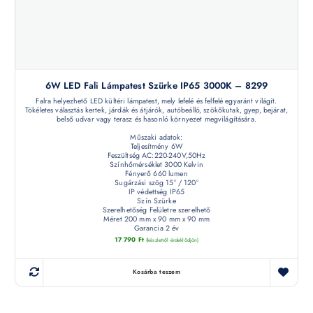
6W LED Fali Lámpatest Szürke IP65 3000K – 8299
Falra helyezhető LED kültéri lámpatest, mely lefelé és felfelé egyaránt világít.
Tökéletes választás kertek, járdák és átjárók, autóbeálló, szökőkutak, gyep, bejárat,
belső udvar vagy terasz és hasonló környezet megvilágítására.
Műszaki adatok:
Teljesítmény 6W
Feszültség AC:220-240V,50Hz
Színhőmérséklet 3000 Kelvin
Fényerő 660 lumen
Sugárzási szög 15° / 120°
IP védettség IP65
Szín Szürke
Szerelhetőség Felületre szerelhető
Méret 200 mm x 90 mm x 90 mm
Garancia 2 év
17 790
Ft
(készletről érdeklődjön)
Kosárba teszem