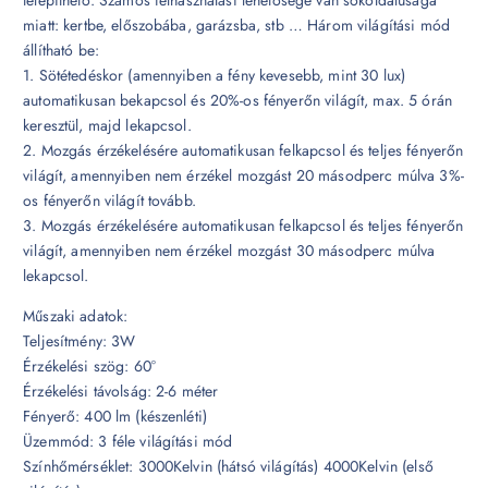
miatt: kertbe, előszobába, garázsba, stb … Három világítási mód
állítható be:
1. Sötétedéskor (amennyiben a fény kevesebb, mint 30 lux)
automatikusan bekapcsol és 20%-os fényerőn világít, max. 5 órán
keresztül, majd lekapcsol.
2. Mozgás érzékelésére automatikusan felkapcsol és teljes fényerőn
világít, amennyiben nem érzékel mozgást 20 másodperc múlva 3%-
os fényerőn világít tovább.
3. Mozgás érzékelésére automatikusan felkapcsol és teljes fényerőn
világít, amennyiben nem érzékel mozgást 30 másodperc múlva
lekapcsol.
Műszaki adatok:
Teljesítmény: 3W
Érzékelési szög: 60°
Érzékelési távolság: 2-6 méter
Fényerő: 400 lm (készenléti)
Üzemmód: 3 féle világítási mód
Színhőmérséklet: 3000Kelvin (hátsó világítás) 4000Kelvin (első