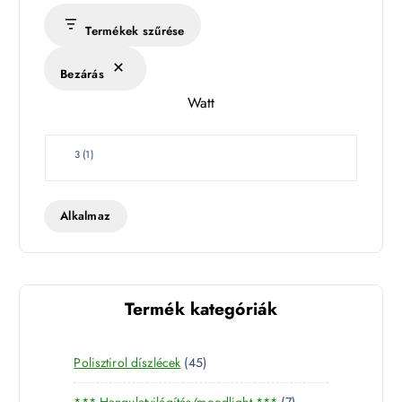
Termékek szűrése
Bezárás
Watt
W
3
(
1
)
a
t
t
Alkalmaz
Termék kategóriák
4
Polisztirol díszlécek
45
5
7
*** Hangulatvilágítás/moodlight ***
7