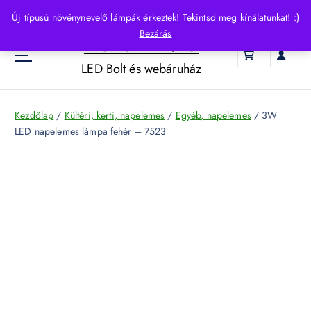
S
Új típusú növénynevelő lámpák érkeztek! Tekintsd meg kínálatunkat! :)
k
Bezárás
HelloLED.hu
i
0
p
LED Bolt és webáruház
t
o
c
Kezdőlap
/
Kültéri, kerti, napelemes
/
Egyéb, napelemes
/ 3W
o
LED napelemes lámpa fehér – 7523
n
t
e
n
t