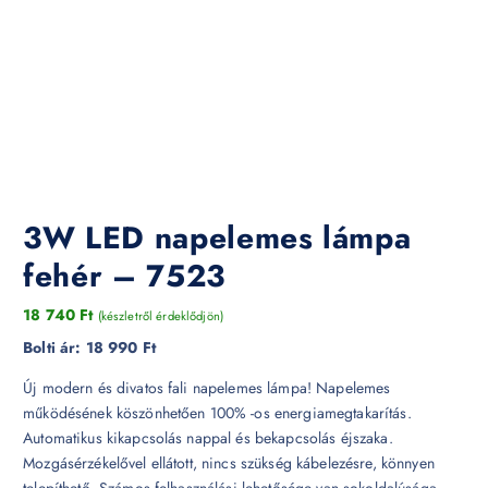
3W LED napelemes lámpa
fehér – 7523
18 740
Ft
(készletről érdeklődjön)
Bolti ár:
18 990 Ft
Új modern és divatos fali napelemes lámpa! Napelemes
működésének köszönhetően 100% -os energiamegtakarítás.
Automatikus kikapcsolás nappal és bekapcsolás éjszaka.
Mozgásérzékelővel ellátott, nincs szükség kábelezésre, könnyen
telepíthető. Számos felhasználási lehetősége van sokoldalúsága