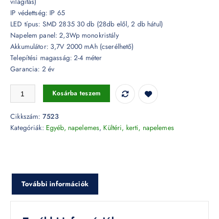
világítás)
IP védettség: IP 65
LED típus: SMD 2835 30 db (28db elől, 2 db hátul)
Napelem panel: 2,3Wp monokristály
Akkumulátor: 3,7V 2000 mAh (cserélhető)
Telepítési magasság: 2-4 méter
Garancia: 2 év
3W LED napelemes lámpa fehér - 7523 mennyiség
Kosárba teszem
Cikkszám:
7523
Kategóriák:
Egyéb, napelemes
,
Kültéri, kerti, napelemes
További információk