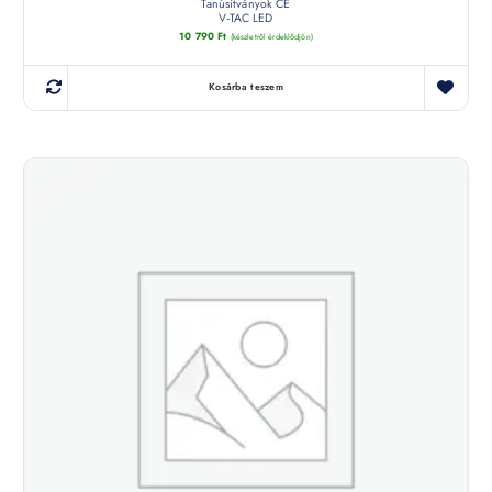
Tanúsítványok CE
V-TAC LED
10 790
Ft
(készletről érdeklődjön)
Kosárba teszem