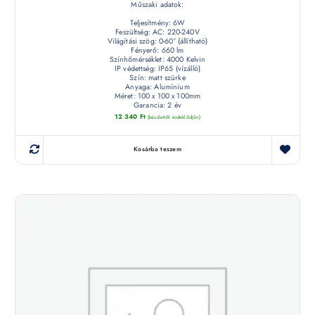
Műszaki adatok:
Teljesítmény: 6W
Feszültség: AC: 220-240V
Világítási szög: 0-60° (állítható)
Fényerő: 660 lm
Színhőmérséklet: 4000 Kelvin
IP védettség: IP65 (vízálló)
Szín: matt szürke
Anyaga: Alumínium
Méret: 100 x 100 x 100mm
Garancia: 2 év
12 340
Ft
(készletről érdeklődjön)
Kosárba teszem