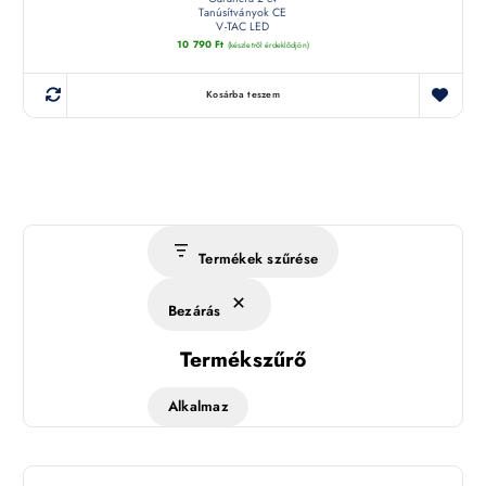
Tanúsítványok CE
V-TAC LED
10 790
Ft
(készletről érdeklődjön)
Kosárba teszem
Termékek szűrése
Bezárás
Termékszűrő
Alkalmaz