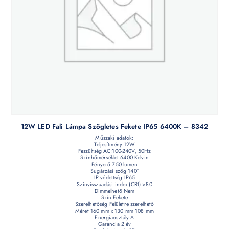
12W LED Fali Lámpa Szögletes Fekete IP65 6400K – 8342
Műszaki adatok:
Teljesítmény 12W
Feszültség AC:100-240V, 50Hz
Színhőmérséklet 6400 Kelvin
Fényerő 750 lumen
Sugárzási szög 140°
IP védettség IP65
Színvisszaadási index (CRI) >80
Dimmelhető Nem
Szín Fekete
Szerelhetőség Felületre szerelhető
Méret 160 mm x 130 mm 108 mm
Energiaosztály A
Garancia 2 év