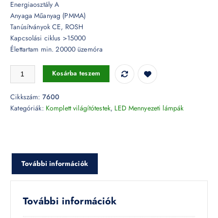
Energiaosztály A
Anyaga Műanyag (PMMA)
Tanúsítványok CE, ROSH
Kapcsolási ciklus >15000
Élettartam min. 20000 üzemóra
48W dimmelhető kristály hatású LED mennyezeti design lámpa 3 in 1 v
Kosárba teszem
Cikkszám:
7600
Kategóriák:
Komplett világítótestek
,
LED Mennyezeti lámpák
További információk
További információk