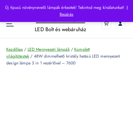
S
Új típusú növénynevelő lámpák érkeztek! Tekintsd meg kínálatunkat! :)
k
Bezárás
HelloLED.hu
i
0
p
LED Bolt és webáruház
t
o
c
Kezdőlap
/
LED Mennyezeti lámpák
/
Komplett
o
világítótestek
/ 48W dimmelhető kristály hatású LED mennyezeti
n
design lámpa 3 in 1 vezérlővel – 7600
t
e
n
t