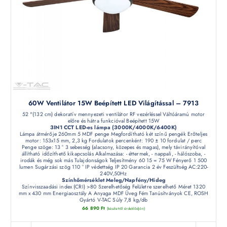
60W Ventilátor 15W Beépített LED Világítással – 7913
52 "(132 cm) dekoratív mennyezeti ventilátor RF vezérléssel Váltóáramú motor
előre és hátra funkcióval Beépített 15W
3IN1 CCT LED-es lámpa (3000K/4000K/6400K)
Lámpa átmérője 260mm 5 MDF penge Megfordítható két színű pengék Erőteljes
motor: 153x15 mm, 2,3 kg Fordulatok percenként: 190 ± 10 fordulat / perc
Penge szöge: 13 ° 3 sebesség (alacsony, közepes és magas), mely távirányítóval
állítható időzíthető kikapcsolás Alkalmazása: - éttermek, - nappali, - hálószoba, -
irodák és még sok más Tulajdonságok Teljesítmény 60 15 = 75 W Fényerő 1 500
lumen Sugárzási szög 110 ° IP védettség IP 20 Garancia 2 év Feszültség AC:220-
240V,50Hz
Színhőmérséklet Meleg/Napfény/Hideg
Színvisszaadási index (CRI) >80 Szerelhetőség Felületre szerelhető Méret 1320
mm x 430 mm Energiaosztály A Anyaga MDF Üveg Fém Tanúsítványok CE, ROSH
Gyártó V-TAC Súly 7,8 kg/db
66 890
Ft
(készletről érdeklődjön)