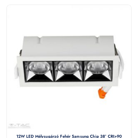
12W LED Mélysugárzó Fehér Samsung Chip 38° CRI>90