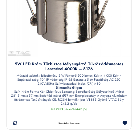
5W LED Króm Tűzbiztos Mélysugárzó Tükröződésmentes
Lencsével 4000K – 8176
Műszaki adatok: Teljesítmény 5 W Fényerő 500 lumen Kelvin 4 000 Kelvin
Sugárzási szög 70 ° IP védettség IP 65 Garancia 5 év Feszültség AC:220-
240V,50Hz Színvisszaadási index (CRI) >80
Dimmelhető Igen
Szín Króm Forma Kör Chip típus Samsung Szerelhetőség Süllyeszthető Méret
Ø81.5 mm x 57 mm Beépítési méret Ø57 mm Energiaosztály A Anyaga Alumínium
ötvözet vas Tanúsítványok CE, ROSH Termék típus VT-885 Gyártó V-TAC Súly
245,2 g/db
3 890
Ft
(készletről érdeklődjön)
Kosárba teszem