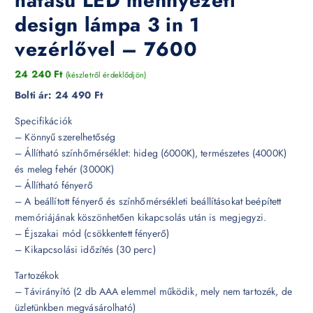
hatású LED mennyezeti
design lámpa 3 in 1
vezérlővel – 7600
24 240
Ft
(készletről érdeklődjön)
Bolti ár:
24 490 Ft
Specifikációk
– Könnyű szerelhetőség
– Állítható színhőmérséklet: hideg (6000K), természetes (4000K)
és meleg fehér (3000K)
– Állítható fényerő
– A beállított fényerő és színhőmérsékleti beállításokat beépített
memóriájának köszönhetően kikapcsolás után is megjegyzi.
– Éjszakai mód (csökkentett fényerő)
– Kikapcsolási időzítés (30 perc)
Tartozékok
– Távirányító (2 db AAA elemmel működik, mely nem tartozék, de
üzletünkben megvásárolható)