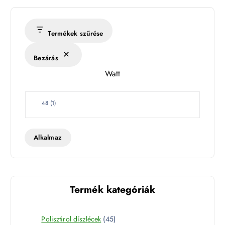
Termékek szűrése
Bezárás
Watt
W
48
(
1
)
a
t
t
Alkalmaz
Termék kategóriák
4
Polisztirol díszlécek
45