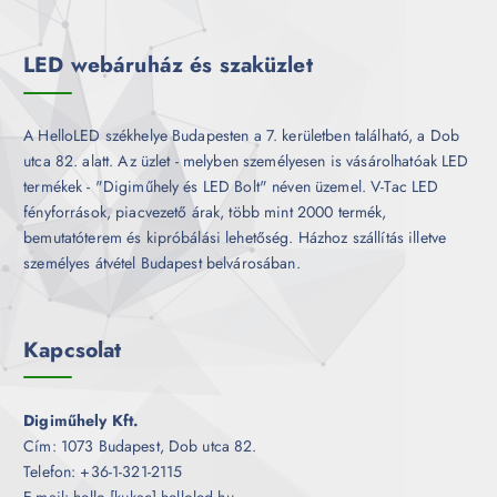
é
k
LED webáruház és szaküzlet
A HelloLED székhelye Budapesten a 7. kerületben található, a Dob
utca 82. alatt. Az üzlet - melyben személyesen is vásárolhatóak LED
termékek - "Digiműhely és LED Bolt" néven üzemel. V-Tac LED
fényforrások, piacvezető árak, több mint 2000 termék,
bemutatóterem és kipróbálási lehetőség. Házhoz szállítás illetve
személyes átvétel Budapest belvárosában.
Kapcsolat
Digiműhely Kft.
Cím: 1073 Budapest, Dob utca 82.
Telefon: +36-1-321-2115
E-mail: hello [kukac] helloled.hu