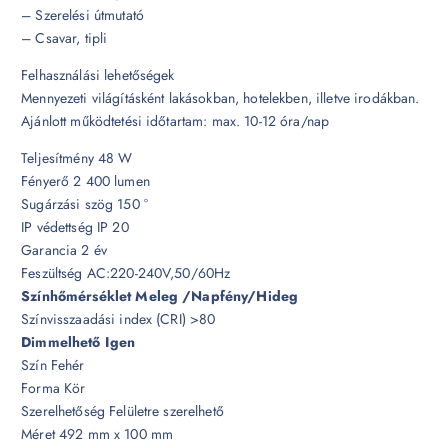
– Szerelési útmutató
– Csavar, tipli
Felhasználási lehetőségek
Mennyezeti világításként lakásokban, hotelekben, illetve irodákban.
Ajánlott működtetési időtartam: max. 10-12 óra/nap
Teljesítmény 48 W
Fényerő 2 400 lumen
Sugárzási szög 150 °
IP védettség IP 20
Garancia 2 év
Feszültség AC:220-240V,50/60Hz
Színhőmérséklet Meleg /Napfény/Hideg
Színvisszaadási index (CRI) >80
Dimmelhető Igen
Szín Fehér
Forma Kör
Szerelhetőség Felületre szerelhető
Méret 492 mm x 100 mm