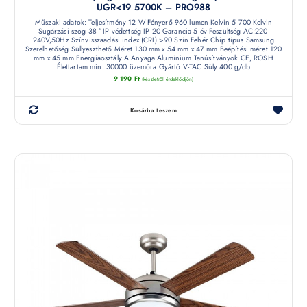
UGR<19 5700K – PRO988
Műszaki adatok: Teljesítmény 12 W Fényerő 960 lumen Kelvin 5 700 Kelvin
Sugárzási szög 38 ° IP védettség IP 20 Garancia 5 év Feszültség AC:220-
240V,50Hz Színvisszaadási index (CRI) >90 Szín Fehér Chip típus Samsung
Szerelhetőség Süllyeszthető Méret 130 mm x 54 mm x 47 mm Beépítési méret 120
mm x 45 mm Energiaosztály A Anyaga Alumínium Tanúsítványok CE, ROSH
Élettartam min. 30000 üzemóra Gyártó V-TAC Súly 400 g/db
9 190
Ft
(készletről érdeklődjön)
Kosárba teszem