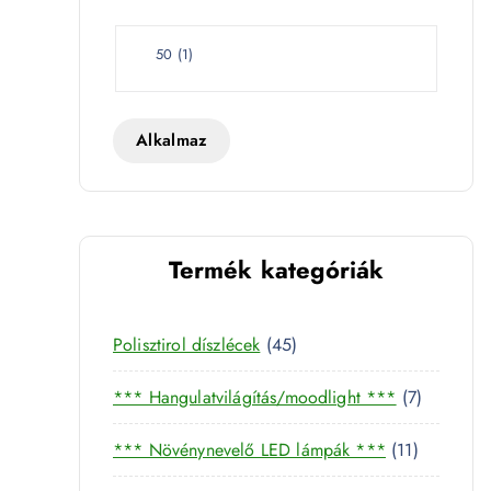
e
t
W
50
(
1
)
a
t
t
Alkalmaz
Termék kategóriák
4
Polisztirol díszlécek
45
5
- PRO21765 mennyiség
7
*** Hangulatvilágítás/moodlight ***
7
t
t
e
1
*** Növénynevelő LED lámpák ***
11
e
r
1
r