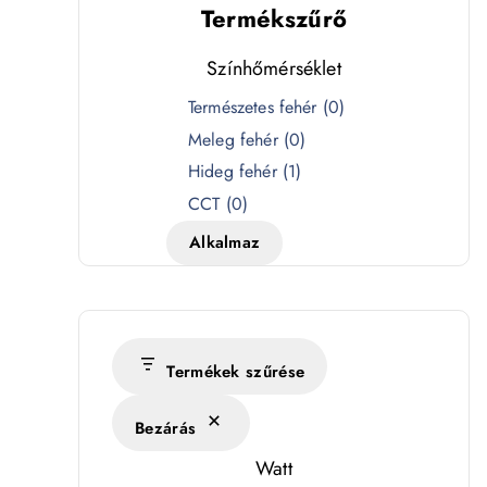
Termékszűrő
Színhőmérséklet
S
Természetes fehér
(
0
)
z
Meleg fehér
(
0
)
í
Hideg fehér
(
1
)
n
CCT
(
0
)
h
Alkalmaz
ő
m
é
r
s
Termékek szűrése
é
Bezárás
k
l
Watt