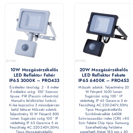
10W Mozgásérzékelős
20W Mozgásérzékelős
LED Reflektor Fehér
LED Reflektor Fekete
IP65 3000K – PRO433
IP65 6400K – PRO453
Érzékelési távolság: 2 - 8 méter
Műszaki adatok: Teljesítmény 20
Érzékelési szög: 100° Szenzor
W Fényerő 1600 lumen
típusa: PIR (Passzív infravörös)
Sugárzási szög 100 ° IP
Manuális felülbírálási funkció:
védettség IP 65 Garancia 5 év
Ki-be kapcsolva 3 másodpercen
Feszültség AC:220-240V,50Hz
belül kétszer Műszaki adatok:
Típus Mozgásérzékelős
Teljesítmény 10 W Fényerő 800
Színhőmérséklet 6400K
lumen Sugárzási szög 100 ° IP
Színvisszaadási index (CRI) >80
védettség IP 65 Garancia 5 év
Szín Fekete Chip típus Samsung
Feszültség AC:220-240V,50Hz
Szerelhetőség Felületre
Típus Mozgásérzékelős
szerelhető Méret 185 mm x 50