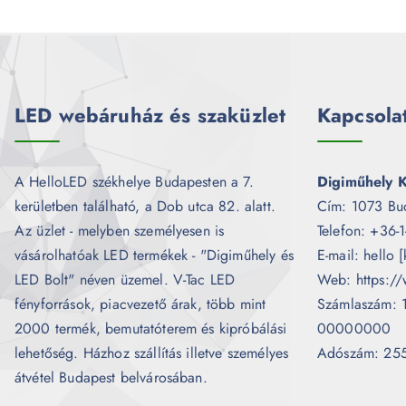
LED webáruház és szaküzlet
Kapcsola
A HelloLED székhelye Budapesten a 7.
Digiműhely K
kerületben található, a Dob utca 82. alatt.
Cím: 1073 Bu
Az üzlet - melyben személyesen is
Telefon: +36-
vásárolhatóak LED termékek - "Digiműhely és
E-mail: hello 
LED Bolt" néven üzemel. V-Tac LED
Web: https://
fényforrások, piacvezető árak, több mint
Számlaszám:
2000 termék, bemutatóterem és kipróbálási
00000000
lehetőség. Házhoz szállítás illetve személyes
Adószám: 25
átvétel Budapest belvárosában.