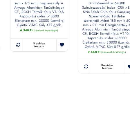
mm x 175 mm Energiaosztály A
Színhőmérséklet 6400K
Anyaga Alumínium Tanúsítványok
Színvisszaadási index (CRI) >
CE, ROSH Termék típus VT-10-S
Szín Fehér Chip típus Samsun
Kapcsolási ciklus >15000
Szerelhetőség Felületre
Élettartam min. 30000 üzemóra
szerelhető Méret 185 mm x 5
Gyártó V-TAC Súly 477 g/db
mm x 211 mm Energiaosztály 
Anyaga Alumínium Tanúsítvány
6 340
Ft
(készletről érdeklődjön)
CE, ROSH Termék típus VT-10-
Kapcsolási ciklus >15000
Élettartam min. 30000 üzemór
Kosárba
Gyártó V-TAC Súly 827 g/db
teszem
7 440
Ft
(készletről érdeklődjön)
Kosárba
teszem