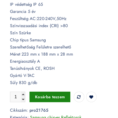
IP védettség IP 65
Garancia 5 év
Feszültség AC:220-240V,50Hz
Színvisszaadási index (CRI) >80
Szín Szürke
Chip típus Samsung
Szerelhetőség Felületre szerelhető
Méret 223 mm x 188 mm x 28 mm
Energiaosztály A
Tanúsítványok CE, ROSH
Gyártó V-TAC
Súly 830 g/db
50W LED reflektor Samsung chip 115lm/W szürke 6500K 
Kosárba teszem
Cikkszám:
pro21765
Kategória:
Samsung chip-es Reflektorok