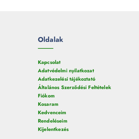
e
m
k
r
é
m
k
é
k
Oldalak
Kapcsolat
Adatvédelmi nyilatkozat
Adatkezelési tájékoztató
Általános Szerződési Feltételek
Fiókom
Kosaram
Kedvenceim
Rendeléseim
Kijelentkezés