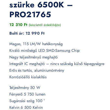
szürke 6500K –
PRO21765
12 310
Ft
(készletről érdeklődjön)
Bolti ár:
12 990 Ft
Magas, 115 LM/W hatékonyság
Kiváló minőségű LED SMD-Samsung Chip
Nagy teljesítményű meghajtó
Integrált IC meghajtó – nincs szükség külső tápegységre
Erős és tartós, alumíniumöntvény
Korrózióálló kialakítás
Teljesítmény 50 W
Fényerő 5 750 lumen
Sugárzási szög 100 °
Kelvin 6 500 Kelvin