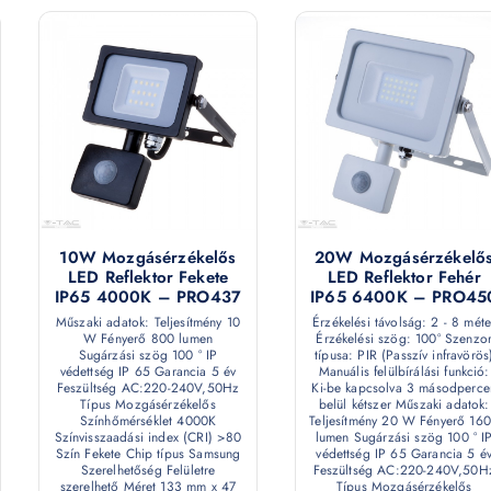
10W Mozgásérzékelős
20W Mozgásérzékelő
LED Reflektor Fekete
LED Reflektor Fehér
IP65 4000K – PRO437
IP65 6400K – PRO45
Műszaki adatok: Teljesítmény 10
Érzékelési távolság: 2 - 8 méte
W Fényerő 800 lumen
Érzékelési szög: 100° Szenzo
Sugárzási szög 100 ° IP
típusa: PIR (Passzív infravörös
védettség IP 65 Garancia 5 év
Manuális felülbírálási funkció:
Feszültség AC:220-240V,50Hz
Ki-be kapcsolva 3 másodperce
Típus Mozgásérzékelős
belül kétszer Műszaki adatok:
Színhőmérséklet 4000K
Teljesítmény 20 W Fényerő 16
Színvisszaadási index (CRI) >80
lumen Sugárzási szög 100 ° I
Szín Fekete Chip típus Samsung
védettség IP 65 Garancia 5 é
Szerelhetőség Felületre
Feszültség AC:220-240V,50H
szerelhető Méret 133 mm x 47
Típus Mozgásérzékelős