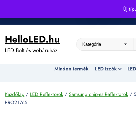
S
Új típ
k
Kedvező árak egész évben!
i
p
HelloLED.hu
t
o
LED Bolt és webáruház
c
o
Minden termék
LED izzók
LED
n
t
e
n
Kezdőlap
/
LED Reflektorok
/
Samsung chip-es Reflektorok
/ 5
t
PRO21765