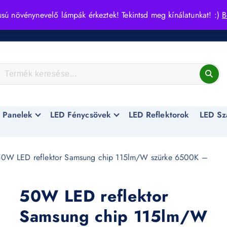
usú növénynevelő lámpák érkeztek! Tekintsd meg kínálatunkat! :)
B
 Panelek
LED Fénycsövek
LED Reflektorok
LED Sz
0W LED reflektor Samsung chip 115lm/W szürke 6500K –
50W LED reflektor
Samsung chip 115lm/W