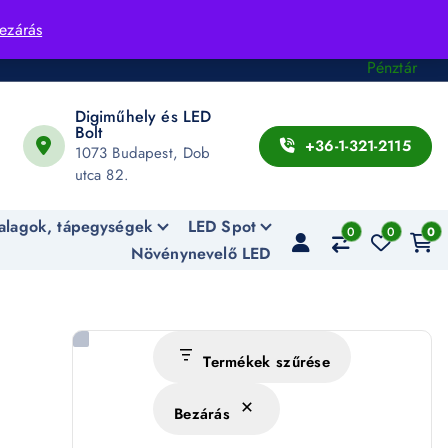
Fiók
ezárás
Kosár
Pénztár
Digiműhely és LED
Bolt
+36-1-321-2115
1073 Budapest, Dob
utca 82.
alagok, tápegységek
LED Spot
0
0
0
Növénynevelő LED
Termékek szűrése
Bezárás