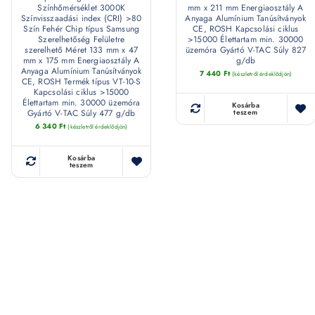
Színhőmérséklet 3000K
mm x 211 mm Energiaosztály A
Színvisszaadási index (CRI) >80
Anyaga Alumínium Tanúsítványok
Szín Fehér Chip típus Samsung
CE, ROSH Kapcsolási ciklus
Szerelhetőség Felületre
>15000 Élettartam min. 30000
szerelhető Méret 133 mm x 47
üzemóra Gyártó V-TAC Súly 827
mm x 175 mm Energiaosztály A
g/db
Anyaga Alumínium Tanúsítványok
7 440
Ft
(készletről érdeklődjön)
CE, ROSH Termék típus VT-10-S
Kapcsolási ciklus >15000
Élettartam min. 30000 üzemóra
Kosárba
Gyártó V-TAC Súly 477 g/db
teszem
6 340
Ft
(készletről érdeklődjön)
Kosárba
teszem