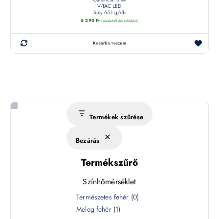
V-TAC LED
Súly 651 g/db
5 290
Ft
(készletről érdeklődjön)
Kosárba teszem
Termékek szűrése
Bezárás
Termékszűrő
Színhőmérséklet
S
Természetes fehér
(
0
)
z
Meleg fehér
(
1
)
í