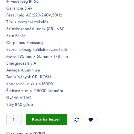
IP védettség IP 65
Garancia 5 év
Feszültség AC:220-240V,50Hz
Típus Mozgásérzékelős
Színvisszaadási index (CRI) >80
Szín Fehér
Chip típus Samsung
Szerelhetőség Felületre szerelhető
Méret 195 mm x 60 mm x 178 mm
Energiaosztály A
Anyaga Alumínium
Tanúsítványok CE, ROSH
Kapcsolási ciklus >15000
Élettartam min. 25000 üzemóra
Gyártó V-TAC
Súly 860 g/db
50W Mozgásérzékelős LED reflektor Samsung chip IP65 3000K - PR
Kosárba teszem
Cikkszám:
pro20301