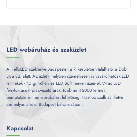
9
e
m
k
t
r
é
e
m
k
r
é
m
k
é
k
LED webáruház és szaküzlet
A HelloLED székhelye Budapesten a 7. kerületben található, a Dob
utca 82. alatt. Az üzlet - melyben személyesen is vásárolhatóak LED
termékek - "Digiműhely és LED Bolt" néven üzemel. V-Tac LED
fényforrások, piacvezető árak, több mint 2000 termék,
bemutatóterem és kipróbálási lehetőség. Házhoz szállítás illetve
személyes átvétel Budapest belvárosában.
Kapcsolat