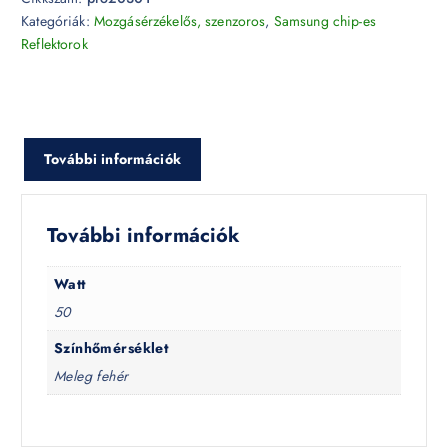
Kategóriák:
Mozgásérzékelős, szenzoros
,
Samsung chip-es
Reflektorok
További információk
További információk
Watt
50
Színhőmérséklet
Meleg fehér