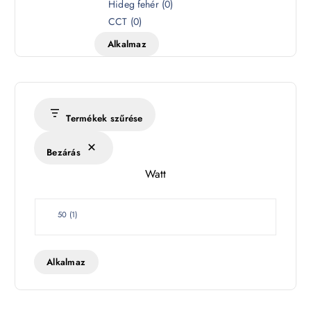
Hideg fehér
(
0
)
n
CCT
(
0
)
h
Alkalmaz
ő
m
é
r
s
Termékek szűrése
é
k
Bezárás
l
Watt
e
t
W
50
(
1
)
a
t
t
Alkalmaz