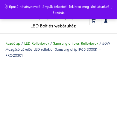
S
Új típusú növénynevelő lámpák érkeztek! Tekintsd meg kínálatunkat! :)
k
Bezárás
HelloLED.hu
i
0
p
LED Bolt és webáruház
t
o
c
Kezdőlap
/
LED Reflektorok
/
Samsung chip-es Reflektorok
/ 50W
o
Mozgásérzékelős LED reflektor Samsung chip IP65 3000K –
n
PRO20301
t
e
n
t