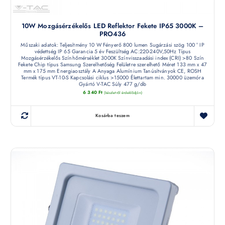
10W Mozgásérzékelős LED Reflektor Fekete IP65 3000K –
PRO436
Műszaki adatok: Teljesítmény 10 W Fényerő 800 lumen Sugárzási szög 100 ° IP
védettség IP 65 Garancia 5 év Feszültség AC:220-240V,50Hz Típus
Mozgásérzékelős Színhőmérséklet 3000K Színvisszaadási index (CRI) >80 Szín
Fekete Chip típus Samsung Szerelhetőség Felületre szerelhető Méret 133 mm x 47
mm x 175 mm Energiaosztály A Anyaga Alumínium Tanúsítványok CE, ROSH
Termék típus VT-10-S Kapcsolási ciklus >15000 Élettartam min. 30000 üzemóra
Gyártó V-TAC Súly 477 g/db
6 340
Ft
(készletről érdeklődjön)
Kosárba teszem