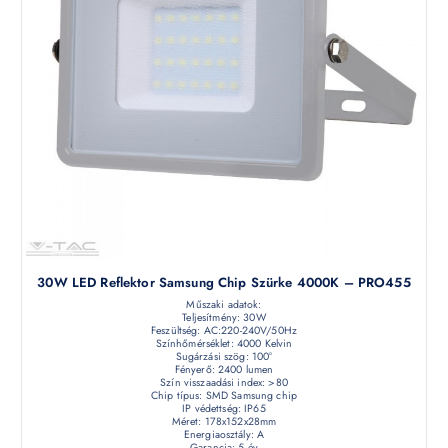
30W LED Reflektor Samsung Chip Szürke 4000K – PRO455
Műszaki adatok:
Teljesítmény: 30W
Feszültség: AC:220-240V/50Hz
Színhőmérséklet: 4000 Kelvin
Sugárzási szög: 100°
Fényerő: 2400 lumen
Szín visszaadási index: >80
Chip típus: SMD Samsung chip
IP védettség: IP65
Méret: 178x152x28mm
Energiaosztály: A
Garancia: 5 év