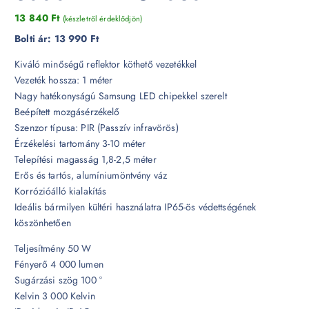
13 840
Ft
(készletről érdeklődjön)
Bolti ár:
13 990 Ft
Kiváló minőségű reflektor köthető vezetékkel
Vezeték hossza: 1 méter
Nagy hatékonyságú Samsung LED chipekkel szerelt
Beépített mozgásérzékelő
Szenzor típusa: PIR (Passzív infravörös)
Érzékelési tartomány 3-10 méter
Telepítési magasság 1,8-2,5 méter
Erős és tartós, alumíniumöntvény váz
Korrózióálló kialakítás
Ideális bármilyen kültéri használatra IP65-ös védettségének
köszönhetően
Teljesítmény 50 W
Fényerő 4 000 lumen
Sugárzási szög 100 °
Kelvin 3 000 Kelvin