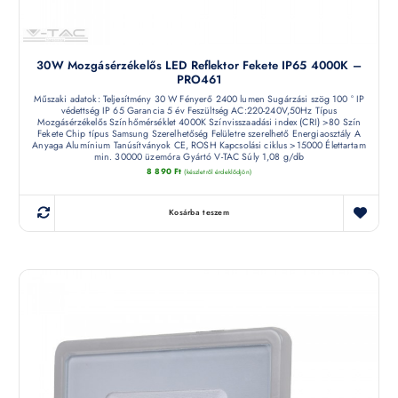
30W Mozgásérzékelős LED Reflektor Fekete IP65 4000K –
PRO461
Műszaki adatok: Teljesítmény 30 W Fényerő 2400 lumen Sugárzási szög 100 ° IP
védettség IP 65 Garancia 5 év Feszültség AC:220-240V,50Hz Típus
Mozgásérzékelős Színhőmérséklet 4000K Színvisszaadási index (CRI) >80 Szín
Fekete Chip típus Samsung Szerelhetőség Felületre szerelhető Energiaosztály A
Anyaga Alumínium Tanúsítványok CE, ROSH Kapcsolási ciklus >15000 Élettartam
min. 30000 üzemóra Gyártó V-TAC Súly 1,08 g/db
8 890
Ft
(készletről érdeklődjön)
Kosárba teszem