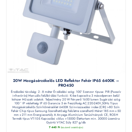
20W Mozgásérzékelős LED Reflektor Fehér IP65 6400K –
PRO450
Érzékelési távolság: 2 - 8 méter Érzékelési szög: 100° Szenzor típusa: PIR (Passzív
infravörös) Manuális felülbírálási funkció: Ki-be kapcsolva 3 másodpercen belül
kétszer Műszaki adatok: Teljesítmény 20 W Fényerő 1600 lumen Sugárzási szög
100 ° IP védettség IP 65 Garancia 5 év Feszültség AC:220-240V,50Hz Típus
Mozgásérzékelős Színhőmérséklet 6400K Színvisszaadási index (CRI) >80 Szín
Fehér Chip típus Samsung Szerelhetőség Felületre szerelhető Méret 185 mm x 50
mm x 211 mm Energiaosztály A Anyaga Alumínium Tanúsítványok CE, ROSH
Termék típus VT-10-S Kapcsolási ciklus >15000 Élettartam min. 30000 üzemóra
Gyártó V-TAC Súly 827 g/db
7 440
Ft
(készletről érdeklődjön)