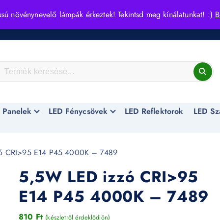
usú növénynevelő lámpák érkeztek! Tekintsd meg kínálatunkat! :)
B
 Panelek
LED Fénycsövek
LED Reflektorok
LED Sz
ó CRI>95 E14 P45 4000K – 7489
5,5W LED izzó CRI>95
E14 P45 4000K – 7489
810
Ft
(készletről érdeklődjön)