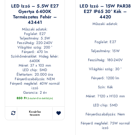
LED Izzó – 5.5W E27
LED Izzó – 15W PAR38
Gyertya 6400K
E27 IP65 30° Kék –
Természetes Fehér –
4420
43441
Műszaki adatok:
Műszaki adatok:
Foglalat: E27
Teljesítmény: 5.5W
Foglalat: E27
Feszültség: 220-240V
Világítási szög: 200 °
Teljesítmény: 15W
Fényerő: 470 lm
Színhőmérséklet: Hideg fehér:
Feszültség: 180-240V
6400K
Méret: 37 x 103 mm
Világítási szög: 30 °
LED chip: SMD
Élettartam: 20.000 óra
Fényerő: 1200 lm
Fényerőszabályzás: NEM
Fényerő megfelel: 40W normál
Szín: Kék
izzó
Garancia: 2 év
Méret: ?120 x H133 mm
850
Ft
(készletről érdeklődjön)
LED chip: SMD
Kosárba
Fényerőszabályzás: Nem
teszem
Fényerő megfelel: 75W normál
izzó