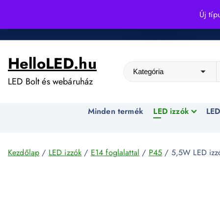
S
Új típ
k
Kedvező árak egész évben!
i
p
HelloLED.hu
t
o
LED Bolt és webáruház
c
o
Minden termék
LED izzók
LED
n
t
e
n
Kezdőlap
/
LED izzók
/
E14 foglalattal
/
P45
/ 5,5W LED izz
t