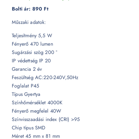
Bolti ár:
890 Ft
Műszaki adatok:
Teljesítmény 5,5 W
Fényerő 470 lumen
Sugárzási szög 200 °
IP védettség IP 20
Garancia 2 év
Feszültség AC:220-240V,50Hz
Foglalat P45
Típus Gyertya
Színhőmérséklet 4000K
Fényerő megfelel 40W
Színvisszaadási index (CRI) >95
Chip típus SMD
Méret 45 mm x 81 mm