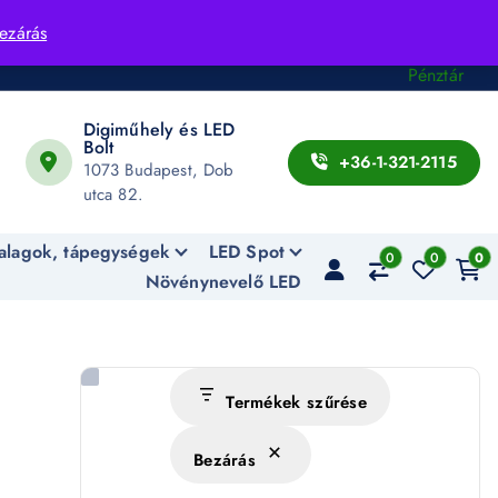
Fiók
ezárás
Kosár
Pénztár
Digiműhely és LED
Bolt
+36-1-321-2115
1073 Budapest, Dob
utca 82.
alagok, tápegységek
LED Spot
0
0
0
Növénynevelő LED
Termékek szűrése
Bezárás