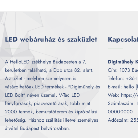
LED webáruház és szaküzlet
Kapcsola
A HelloLED székhelye Budapesten a 7.
Digiműhely K
kerületben található, a Dob utca 82. alatt.
Cím: 1073 Bu
Az üzlet - melyben személyesen is
Telefon: +36-
vásárolhatóak LED termékek - "Digiműhely és
E-mail: hello 
LED Bolt" néven üzemel. V-Tac LED
Web: https://
fényforrások, piacvezető árak, több mint
Számlaszám:
2000 termék, bemutatóterem és kipróbálási
00000000
lehetőség. Házhoz szállítás illetve személyes
Adószám: 25
átvétel Budapest belvárosában.