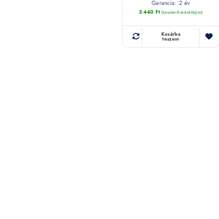
Garancia: 2 év
3 440
Ft
(készletről érdeklődjön)
Kosárba
teszem