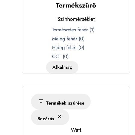
Termékszűrő
Színhőmérséklet
S
Természetes fehér
(
1
)
z
Meleg fehér
(
0
)
í
Hideg fehér
(
0
)
n
CCT
(
0
)
h
Alkalmaz
ő
m
é
r
s
Termékek szűrése
é
Bezárás
k
l
Watt