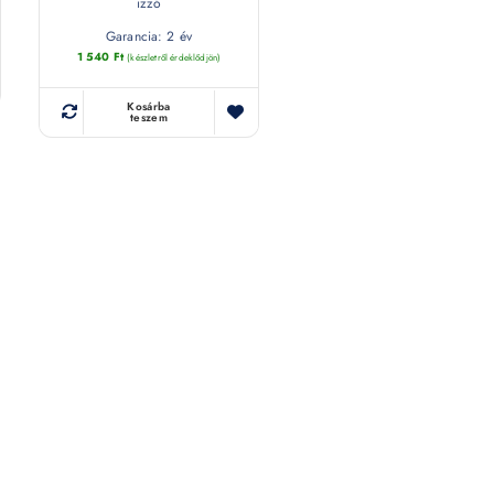
izzó
Garancia: 2 év
1 540
Ft
(készletről érdeklődjön)
Kosárba
teszem