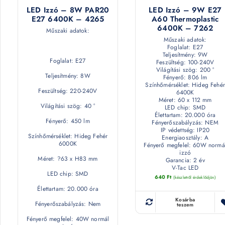
LED Izzó – 8W PAR20
LED Izzó – 9W E27
E27 6400K – 4265
A60 Thermoplastic
6400K – 7262
Műszaki adatok:
Műszaki adatok:
Foglalat: E27
Teljesítmény: 9W
Foglalat: E27
Feszültség: 100-240V
Világítási szög: 200 °
Teljesítmény: 8W
Fényerő: 806 lm
Színhőmérséklet: Hideg Fehér
Feszültség: 220-240V
6400K
Méret: 60 x 112 mm
Világítási szög: 40 °
LED chip: SMD
Élettartam: 20.000 óra
Fényerő: 450 lm
Fényerőszabályzás: NEM
IP védettség: IP20
Színhőmérséklet: Hideg Fehér
Energiaosztály: A
6000K
Fényerő megfelel: 60W normá
izzó
Méret: ?63 x H83 mm
Garancia: 2 év
V-Tac LED
LED chip: SMD
640
Ft
(készletről érdeklődjön)
Élettartam: 20.000 óra
Kosárba
Fényerőszabályzás: Nem
teszem
Fényerő megfelel: 40W normál