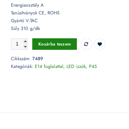
Energiaosztály A
Tanúsítványok CE, ROHS
Gyártó V-TAC
Súly 310 g/db
5,5W LED izzó CRI>95 E14 P45 4000K - 7489 mennyiség
Kosárba teszem
Cikkszám:
7489
Kategóriák:
E14 foglalattal
,
LED izzók
,
P45