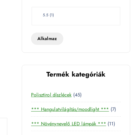
e
t
W
5.5
(
1
)
a
t
t
Alkalmaz
Termék kategóriák
4
Polisztirol díszlécek
45
5
7
*** Hangulatvilágítás/moodlight ***
7
t
t
e
1
*** Növénynevelő LED lámpák ***
11
e
r
1
r