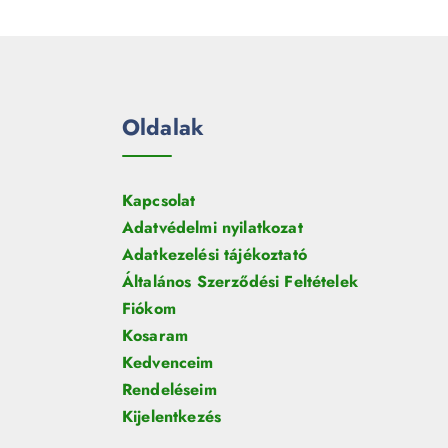
e
m
k
r
é
m
k
é
k
Oldalak
Kapcsolat
Adatvédelmi nyilatkozat
Adatkezelési tájékoztató
Általános Szerződési Feltételek
Fiókom
Kosaram
Kedvenceim
Rendeléseim
Kijelentkezés