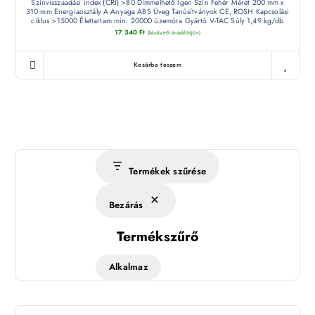
Színvisszaadási index (CRI) >80 Dimmelhető Igen Szín Fehér Méret 200 mm x
310 mm Energiaosztály A Anyaga ABS Üveg Tanúsítványok CE, ROSH Kapcsolási
ciklus >15000 Élettartam min. 20000 üzemóra Gyártó V-TAC Súly 1,49 kg/db
17 340
Ft
(készletről érdeklődjön)
Kosárba teszem
Termékek szűrése
Bezárás
Termékszűrő
Alkalmaz