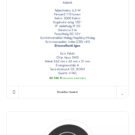
Adatok
Teljesítmény 6,5 W
Fényerő 110 lumen
Kelvin 5000 Kelvin
Sugárzási szög 120 °
IP védettség IP 20
Garancia 2 év
Feszültség DC:12V
Színhőmérséklet Meleg/Napfény/Hideg
Színvisszaadási index (CRI) >80
Dimmelhető Igen
Szín Fehér
Chip típus SMD
Méret 562 mm x 65 mm x 21 mm
Energiaosztály A
Tanúsítványok CE, ROSH
Gyártó V-TAC
20 740
Ft
(készletről érdeklődjön)
Kosárba teszem