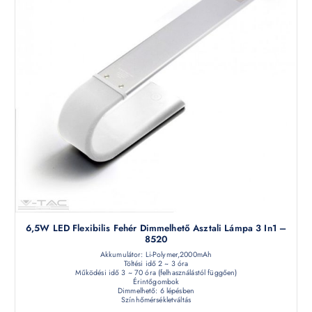
6,5W LED Flexibilis Fehér Dimmelhető Asztali Lámpa 3 In1 –
8520
Akkumulátor: Li-Polymer,2000mAh
Töltési idő 2 ~ 3 óra
Működési idő 3 ~ 70 óra (felhasználástól függően)
Érintőgombok
Dimmelhető: 6 lépésben
Színhőmérsékletváltás