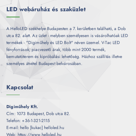
k
LED webáruház és szaküzlet
A HelloLED székhelye Budapesten a 7. kerületben található, a Dob
utca 82. alatt. Az üzlet - melyben személyesen is vásárolhatóak LED
termékek - "Digiműhely és LED Bolt" néven üzemel. V-Tac LED
fényforrások, piacvezető árak, több mint 2000 termék,
bemutatóterem és kipróbálási lehetőség. Házhoz szállítás illetve
személyes átvétel Budapest belvárosában.
Kapcsolat
Digiműhely Kft.
Cím: 1073 Budapest, Dob utca 82.
Telefon: +36-1-321-2115
E-mail: hello [kukac] helloled.hu
Web: https://www.helloled.hu