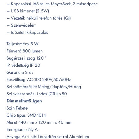
– Kapcsolási idő teljes fényerővel: 2 másodperc
– USB kimenet (2,5W)
– Vezeték nélküli telefon töltés (QI)
– Szemvédelem
– Időzített kikapcsolás
Teljesítmény 5 W
Fényerő 800 lumen
Sugárzási szög 120 °
IP védettség IP 20
Garancia 2 év
Feszültség AC:100-240V,50/60Hz
Színhőmérséklet Meleg/Napfény/Hideg
Színvisszaadási index (CRI) >80
Dimmelhető Igen
Szín Fekete
Chip típus SMD4014
Méret 440 mm x 120 mm x 40 mm
Energiaosztály A
Anyaga Akrilnitril-butadién-sztirol Alumínium