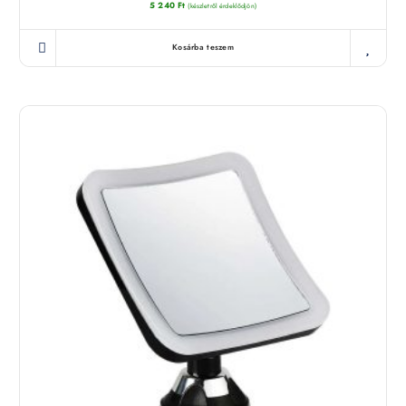
5 240
Ft
(készletről érdeklődjön)
Kosárba teszem