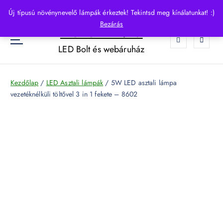
S
Új típusú növénynevelő lámpák érkeztek! Tekintsd meg kínálatunkat! :)
k
Bezárás
HelloLED.hu
i
0
p
LED Bolt és webáruház
t
o
c
Kezdőlap
/
LED Asztali lámpák
/ 5W LED asztali lámpa
o
vezetéknélküli töltővel 3 in 1 fekete – 8602
n
t
e
n
t