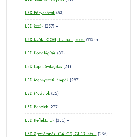
m
k
8
e
m
é
5
LED Fénycsövek
53
+
t
r
é
k
3
e
m
k
2
LED izzók
257
+
t
r
é
5
e
m
k
1
LED Izzók - COG, filament, retro
115
+
7
r
é
1
t
m
k
8
LED Közvilágítás
82
5
e
é
2
t
r
k
2
LED Lépcsővilágítás
24
t
e
m
4
e
r
é
2
LED Mennyezeti lámpák
287
+
t
r
m
k
8
e
m
é
2
LED Modulok
25
7
r
é
k
5
t
m
k
2
LED Panelek
277
+
t
e
é
7
e
r
k
3
LED Reflektorok
336
+
7
r
m
3
t
m
é
2
LED Spotlámpák: G4, G9, GU10, stb...
235
+
6
e
é
k