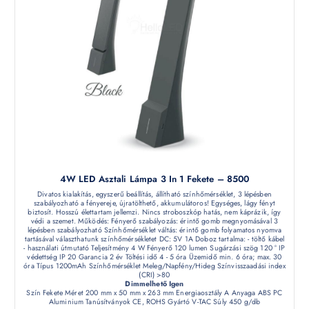
4W LED Asztali Lámpa 3 In 1 Fekete – 8500
Divatos kialakítás, egyszerű beállítás, állítható színhőmérséklet, 3 lépésben
szabályozható a fényereje, újratölthető, akkumulátoros! Egységes, lágy fényt
biztosít. Hosszú élettartam jellemzi. Nincs stroboszkóp hatás, nem káprázik, így
védi a szemet. Működés: Fényerő szabályozás: érintő gomb megnyomásával 3
lépésben szabályozható Színhőmérséklet váltás: érintő gomb folyamatos nyomva
tartásával választhatunk színhőmérsékletet DC: 5V 1A Doboz tartalma: - töltő kábel
- használati útmutató Teljesítmény 4 W Fényerő 120 lumen Sugárzási szög 120 ° IP
védettség IP 20 Garancia 2 év Töltési idő 4 - 5 óra Üzemidő min. 6 óra; max. 30
óra Típus 1200mAh Színhőmérséklet Meleg/Napfény/Hideg Színvisszaadási index
(CRI) >80
Dimmelhető Igen
Szín Fekete Méret 200 mm x 50 mm x 263 mm Energiaosztály A Anyaga ABS PC
Aluminium Tanúsítványok CE, ROHS Gyártó V-TAC Súly 450 g/db