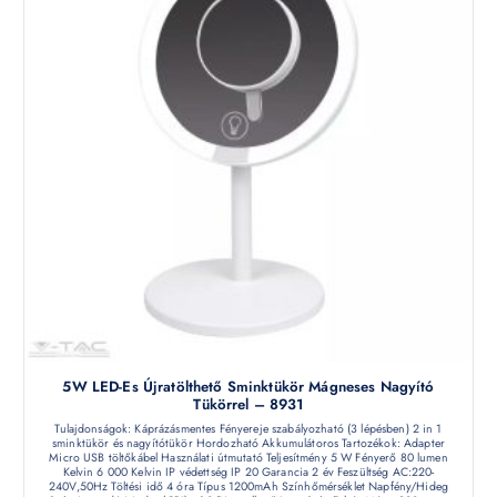
5W LED-Es Újratölthető Sminktükör Mágneses Nagyító
Tükörrel – 8931
Tulajdonságok: Káprázásmentes Fényereje szabályozható (3 lépésben) 2 in 1
sminktükör és nagyítótükör Hordozható Akkumulátoros Tartozékok: Adapter
Micro USB töltőkábel Használati útmutató Teljesítmény 5 W Fényerő 80 lumen
Kelvin 6 000 Kelvin IP védettség IP 20 Garancia 2 év Feszültség AC:220-
240V,50Hz Töltési idő 4 óra Típus 1200mAh Színhőmérséklet Napfény/Hideg