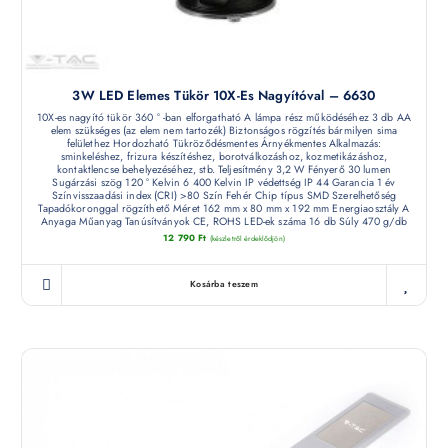
3W LED Elemes Tükör 10X-Es Nagyítóval – 6630
10X-es nagyító tükör 360 ° -ban elforgatható A lámpa rész működéséhez 3 db AA
elem szükséges (az elem nem tartozék) Biztonságos rögzítés bármilyen sima
felülethez Hordozható Tükröződésmentes Árnyékmentes Alkalmazás:
sminkeléshez, frizura készítéshez, borotválkozáshoz, kozmetikázáshoz,
kontaktlencse behelyezéséhez, stb. Teljesítmény 3,2 W Fényerő 30 lumen
Sugárzási szög 120 ° Kelvin 6 400 Kelvin IP védettség IP 44 Garancia 1 év
Színvisszaadási index (CRI) >80 Szín Fehér Chip típus SMD Szerelhetőség
Tapadókoronggal rögzíthető Méret 162 mm x 80 mm x 192 mm Energiaosztály A
Anyaga Műanyag Tanúsítványok CE, ROHS LED-ek száma 16 db Súly 470 g/db
12 790
Ft
(készletről érdeklődjön)
Kosárba teszem