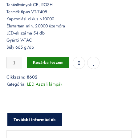
Tanúsítványok CE, ROSH
Termék típus VT-7405
Kapcsolási ciklus >10000
Élettartam min. 20000 üzemóra
LED-ek száma 54 db
Gyártó V-TAC
Súly 665 g/db
5W LED asztali lámpa vezetéknélküli töltővel 3 in 1 fekete - 8602 menn
Kosárba teszem
Cikkszám:
8602
Kategória:
LED Asztali lámpák
További információk