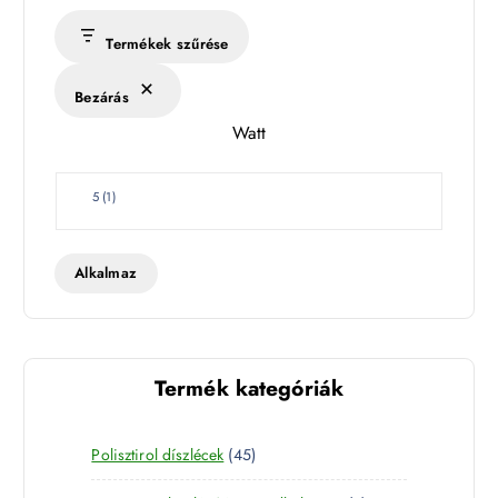
Termékek szűrése
Bezárás
Watt
W
5
(
1
)
a
t
t
Alkalmaz
Termék kategóriák
4
Polisztirol díszlécek
45
5