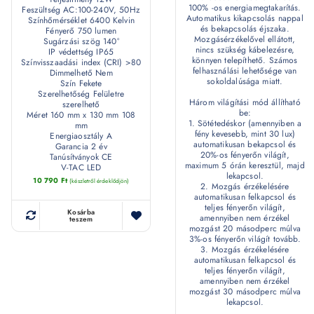
100% -os energiamegtakarítás.
Feszültség AC:100-240V, 50Hz
Automatikus kikapcsolás nappal
Színhőmérséklet 6400 Kelvin
és bekapcsolás éjszaka.
Fényerő 750 lumen
Mozgásérzékelővel ellátott,
Sugárzási szög 140°
nincs szükség kábelezésre,
IP védettség IP65
könnyen telepíthető. Számos
Színvisszaadási index (CRI) >80
felhasználási lehetősége van
Dimmelhető Nem
sokoldalúsága miatt.
Szín Fekete
Szerelhetőség Felületre
Három világítási mód állítható
szerelhető
be:
Méret 160 mm x 130 mm 108
1. Sötétedéskor (amennyiben a
mm
fény kevesebb, mint 30 lux)
Energiaosztály A
automatikusan bekapcsol és
Garancia 2 év
20%-os fényerőn világít,
Tanúsítványok CE
maximum 5 órán keresztül, majd
V-TAC LED
lekapcsol.
10 790
Ft
(készletről érdeklődjön)
2. Mozgás érzékelésére
automatikusan felkapcsol és
teljes fényerőn világít,
Kosárba
amennyiben nem érzékel
teszem
mozgást 20 másodperc múlva
3%-os fényerőn világít tovább.
3. Mozgás érzékelésére
automatikusan felkapcsol és
teljes fényerőn világít,
amennyiben nem érzékel
mozgást 30 másodperc múlva
lekapcsol.