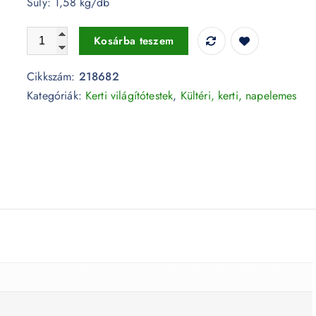
Súly: 1,58 kg/db
5W LED kültéri lámpa fekete 4000K IP65 - 218682 mennyi
Kosárba teszem
Cikkszám:
218682
Kategóriák:
Kerti világítótestek
,
Kültéri, kerti, napelemes