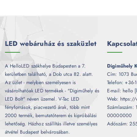
LED webáruház és szaküzlet
Kapcsola
A HelloLED székhelye Budapesten a 7.
Digiműhely K
kerületben található, a Dob utca 82. alatt.
Cím: 1073 Bu
Az üzlet - melyben személyesen is
Telefon: +36-
vásárolhatóak LED termékek - "Digiműhely és
E-mail: hello 
LED Bolt" néven üzemel. V-Tac LED
Web: https://
fényforrások, piacvezető árak, több mint
Számlaszám:
2000 termék, bemutatóterem és kipróbálási
00000000
lehetőség. Házhoz szállítás illetve személyes
Adószám: 25
átvétel Budapest belvárosában.