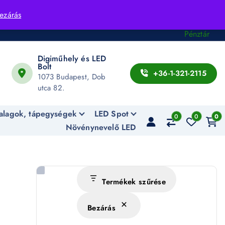
Fiók
ezárás
Kosár
Pénztár
Digiműhely és LED
Bolt
+36-1-321-2115
1073 Budapest, Dob
utca 82.
alagok, tápegységek
LED Spot
0
0
0
Növénynevelő LED
Termékek szűrése
Bezárás