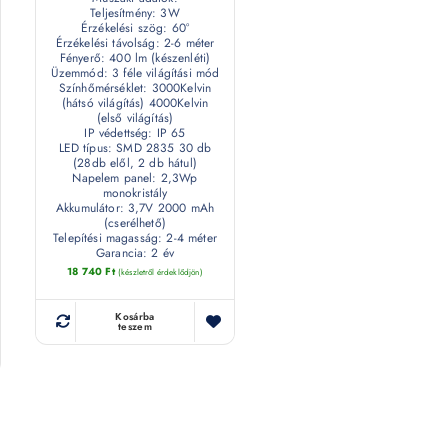
Teljesítmény: 3W
Érzékelési szög: 60°
Érzékelési távolság: 2-6 méter
Fényerő: 400 lm (készenléti)
Üzemmód: 3 féle világítási mód
Színhőmérséklet: 3000Kelvin
(hátsó világítás) 4000Kelvin
(első világítás)
IP védettség: IP 65
LED típus: SMD 2835 30 db
(28db elől, 2 db hátul)
Napelem panel: 2,3Wp
monokristály
Akkumulátor: 3,7V 2000 mAh
(cserélhető)
Telepítési magasság: 2-4 méter
Garancia: 2 év
18 740
Ft
(készletről érdeklődjön)
Kosárba
teszem