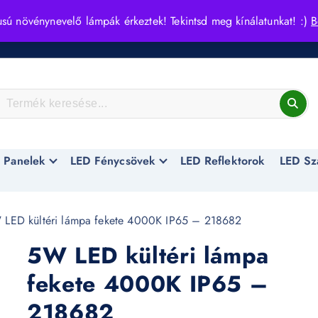
usú növénynevelő lámpák érkeztek! Tekintsd meg kínálatunkat! :)
B
 Panelek
LED Fénycsövek
LED Reflektorok
LED Sz
LED kültéri lámpa fekete 4000K IP65 – 218682
5W LED kültéri lámpa
fekete 4000K IP65 –
218682