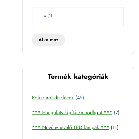
e
t
W
5
(
1
)
a
t
t
Alkalmaz
Termék kategóriák
4
Polisztirol díszlécek
45
5
7
*** Hangulatvilágítás/moodlight ***
7
t
t
e
1
*** Növénynevelő LED lámpák ***
11
e
r
1
r