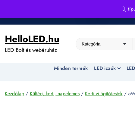
S
Új típ
k
Kedvező árak egész évben!
i
p
HelloLED.hu
t
o
LED Bolt és webáruház
c
o
Minden termék
LED izzók
LED
n
t
e
n
Kezdőlap
/
Kültéri, kerti, napelemes
/
Kerti világítótestek
/ 5W 
t