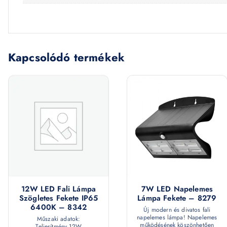
Kapcsolódó termékek
12W LED Fali Lámpa
7W LED Napelemes
Szögletes Fekete IP65
Lámpa Fekete – 8279
6400K – 8342
Új modern és divatos fali
napelemes lámpa! Napelemes
Műszaki adatok:
működésének köszönhetően
Teljesítmény 12W