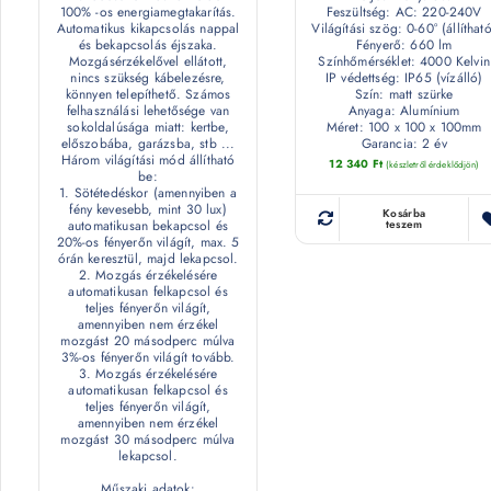
100% -os energiamegtakarítás.
Feszültség: AC: 220-240V
Automatikus kikapcsolás nappal
Világítási szög: 0-60° (állítható
és bekapcsolás éjszaka.
Fényerő: 660 lm
Mozgásérzékelővel ellátott,
Színhőmérséklet: 4000 Kelvin
nincs szükség kábelezésre,
IP védettség: IP65 (vízálló)
könnyen telepíthető. Számos
Szín: matt szürke
felhasználási lehetősége van
Anyaga: Alumínium
sokoldalúsága miatt: kertbe,
Méret: 100 x 100 x 100mm
előszobába, garázsba, stb ...
Garancia: 2 év
Három világítási mód állítható
12 340
Ft
(készletről érdeklődjön)
be:
1. Sötétedéskor (amennyiben a
fény kevesebb, mint 30 lux)
Kosárba
automatikusan bekapcsol és
teszem
20%-os fényerőn világít, max. 5
órán keresztül, majd lekapcsol.
2. Mozgás érzékelésére
automatikusan felkapcsol és
teljes fényerőn világít,
amennyiben nem érzékel
mozgást 20 másodperc múlva
3%-os fényerőn világít tovább.
3. Mozgás érzékelésére
automatikusan felkapcsol és
teljes fényerőn világít,
amennyiben nem érzékel
mozgást 30 másodperc múlva
lekapcsol.
Műszaki adatok: