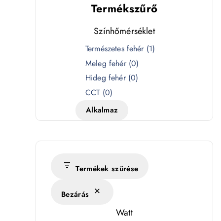
Termékszűrő
Színhőmérséklet
S
Természetes fehér
(
1
)
z
Meleg fehér
(
0
)
í
Hideg fehér
(
0
)
n
CCT
(
0
)
h
Alkalmaz
ő
m
é
r
s
Termékek szűrése
é
Bezárás
k
l
Watt