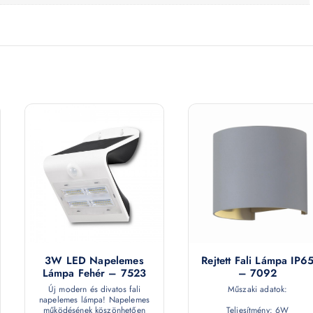
3W LED Napelemes
Rejtett Fali Lámpa IP6
Lámpa Fehér – 7523
– 7092
Új modern és divatos fali
Műszaki adatok:
napelemes lámpa! Napelemes
működésének köszönhetően
Teljesítmény: 6W