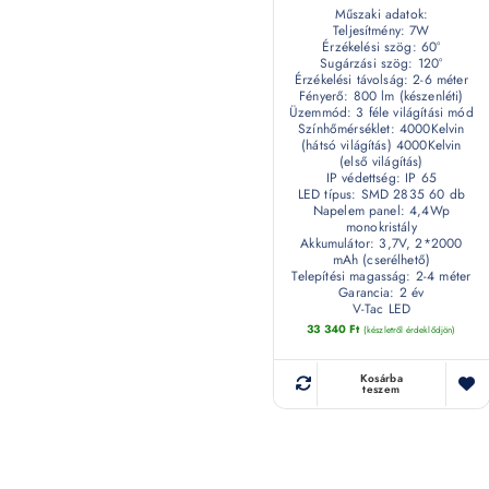
Műszaki adatok:
Teljesítmény: 7W
Érzékelési szög: 60°
Sugárzási szög: 120°
Érzékelési távolság: 2-6 méter
Fényerő: 800 lm (készenléti)
Üzemmód: 3 féle világítási mód
Színhőmérséklet: 4000Kelvin
(hátsó világítás) 4000Kelvin
(első világítás)
IP védettség: IP 65
LED típus: SMD 2835 60 db
Napelem panel: 4,4Wp
monokristály
Akkumulátor: 3,7V, 2*2000
mAh (cserélhető)
Telepítési magasság: 2-4 méter
Garancia: 2 év
V-Tac LED
33 340
Ft
(készletről érdeklődjön)
Kosárba
teszem