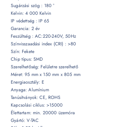
Sugárzási szög : 180 °
Kelvin: 4 000 Kelvin
IP védettség : IP 65
Garancia: 2 év
Feszültség : AC:220-240V, 50Hz
Színvisszaadási index (CRI) : >80
Szín: Fekete
Chip típus: SMD
Szerelhetőség: Felületre szerelhető
Méret: 95 mm x 150 mm x 805 mm
Energiaosztály: E
Anyaga: Alumínium
Tanúsítványok: CE, ROHS
Kapcsolási ciklus: >15000
Élettartam: min. 20000 üzemóra
Gyártó: V-TAC