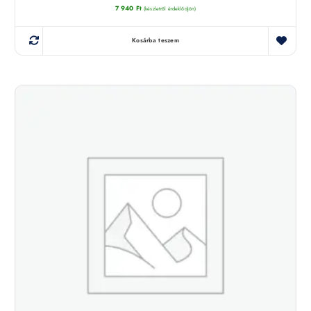
7 940
Ft
(készletről érdeklődjön)
Kosárba teszem