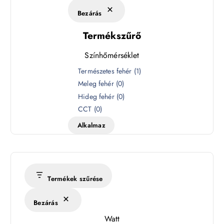
Bezárás
Termékszűrő
Színhőmérséklet
S
Természetes fehér
(
1
)
z
Meleg fehér
(
0
)
í
Hideg fehér
(
0
)
n
CCT
(
0
)
h
Alkalmaz
ő
m
é
r
s
Termékek szűrése
é
k
Bezárás
l
Watt
e