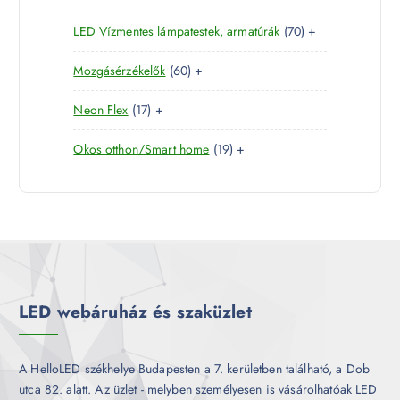
4
e
r
é
7
LED Vízmentes lámpatestek, armatúrák
70
+
t
r
m
k
0
e
m
é
6
Mozgásérzékelők
60
+
t
r
é
k
0
e
m
k
1
Neon Flex
17
+
t
r
é
7
e
m
k
1
Okos otthon/Smart home
19
+
t
r
é
9
e
m
k
t
r
é
e
m
k
r
é
m
k
é
k
LED webáruház és szaküzlet
A HelloLED székhelye Budapesten a 7. kerületben található, a Dob
utca 82. alatt. Az üzlet - melyben személyesen is vásárolhatóak LED