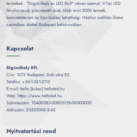
termékek - "Digiműhely és LED Bolt" néven üzemel. V-Tac LED
fényforrások, piacvezető árak, több mint 2000 termék,
bemutatóterem és kipróbálási lehetőség. Házhoz szállítás illetve
személyes átvétel Budapest belvárosában.
Kapcsolat
Digiműhely Kft.
Cím: 1073 Budapest, Dob utca 82.
Telefon: +36-1-321-2115
E-mail: hello [kukac] helloled.hu
Web: https://www.helloled.hu
Számlaszám: 10400085-00800178-00000000
Adószám: 25525005-2-42
Nyitvatartási rend