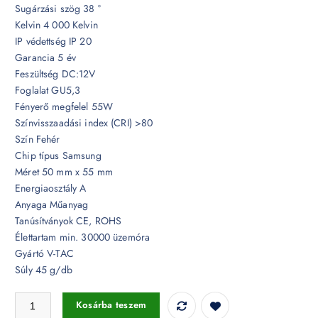
Sugárzási szög 38 °
Kelvin 4 000 Kelvin
IP védettség IP 20
Garancia 5 év
Feszültség DC:12V
Foglalat GU5,3
Fényerő megfelel 55W
Színvisszaadási index (CRI) >80
Szín Fehér
Chip típus Samsung
Méret 50 mm x 55 mm
Energiaosztály A
Anyaga Műanyag
Tanúsítványok CE, ROHS
Élettartam min. 30000 üzemóra
Gyártó V-TAC
Súly 45 g/db
6,5W LED spotlámpa MR16 Samsung chip 12V 38° 4000K - PRO208 
Kosárba teszem