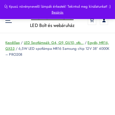
S
Új típusú növénynevelő lámpák érkeztek! Tekintsd meg kínálatunkat! :)
k
Bezárás
HelloLED.hu
i
0
p
LED Bolt és webáruház
t
o
c
Kezdőlap
/
LED Spotlámpák: G4, G9, GU10, stb...
/
Egyéb, MR16,
o
GX53
/ 6,5W LED spotlámpa MR16 Samsung chip 12V 38° 4000K
n
– PRO208
t
e
n
t