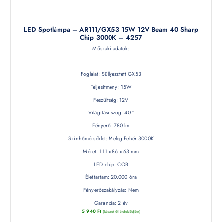
LED Spotlámpa – AR111/GX53 15W 12V Beam 40 Sharp
Chip 3000K – 4257
Műszaki adatok:
Foglalat: Süllyesztett GX53
Teljesítmény: 15W
Feszültség: 12V
Világítási szög: 40 °
Fényerő: 780 lm
Színhőmérséklet: Meleg Fehér 3000K
Méret: 111 x 86 x 63 mm
LED chip: COB
Élettartam: 20.000 óra
Fényerőszabályzás: Nem
Garancia: 2 év
5 940
Ft
(készletről érdeklődjön)