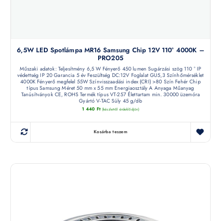
6,5W LED Spotlámpa MR16 Samsung Chip 12V 110° 4000K –
PRO205
Műszaki adatok: Teljesítmény 6,5 W Fényerő 450 lumen Sugárzási szög 110 ° IP
védettség IP 20 Garancia 5 év Feszültség DC:12V Foglalat GU5,3 Színhőmérséklet
4000K Fényerő megfelel 55W Színvisszaadási index (CRI) >80 Szín Fehér Chip
típus Samsung Méret 50 mm x 55 mm Energiaosztály A Anyaga Műanyag
Tanúsítványok CE, ROHS Termék típus VT-257 Élettartam min. 30000 üzemóra
Gyártó V-TAC Súly 45 g/db
1 440
Ft
(készletről érdeklődjön)
Kosárba teszem