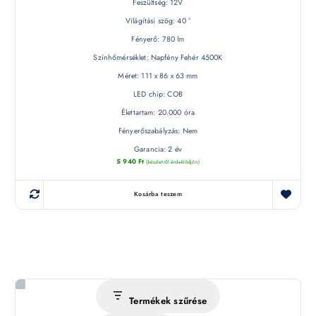
Feszültség: 12V
Világítási szög: 40 °
Fényerő: 780 lm
Színhőmérséklet: Napfény Fehér 4500K
Méret: 111 x 86 x 63 mm
LED chip: COB
Élettartam: 20.000 óra
Fényerőszabályzás: Nem
Garancia: 2 év
5 940
Ft
(készletről érdeklődjön)
Kosárba teszem
Termékek szűrése