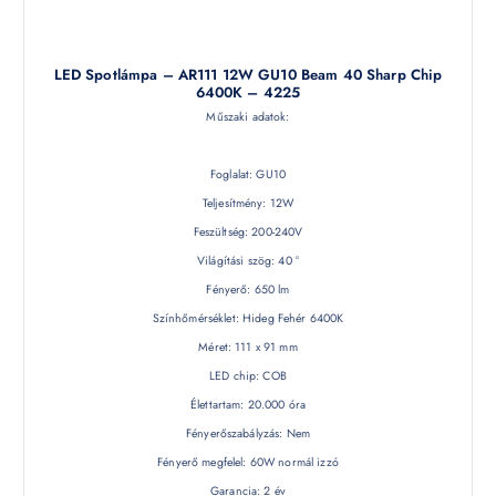
LED Spotlámpa – AR111 12W GU10 Beam 40 Sharp Chip
6400K – 4225
Műszaki adatok:
Foglalat: GU10
Teljesítmény: 12W
Feszültség: 200-240V
Világítási szög: 40 °
Fényerő: 650 lm
Színhőmérséklet: Hideg Fehér 6400K
Méret: 111 x 91 mm
LED chip: COB
Élettartam: 20.000 óra
Fényerőszabályzás: Nem
Fényerő megfelel: 60W normál izzó
Garancia: 2 év