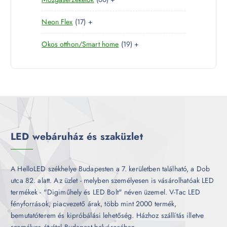
t
r
é
k
0
e
m
k
1
Neon Flex
17
+
t
r
é
7
e
m
k
1
Okos otthon/Smart home
19
+
t
r
é
9
e
m
k
t
r
é
e
m
k
r
é
m
k
é
k
LED webáruház és szaküzlet
A HelloLED székhelye Budapesten a 7. kerületben található, a Dob
utca 82. alatt. Az üzlet - melyben személyesen is vásárolhatóak LED
termékek - "Digiműhely és LED Bolt" néven üzemel. V-Tac LED
fényforrások, piacvezető árak, több mint 2000 termék,
bemutatóterem és kipróbálási lehetőség. Házhoz szállítás illetve
személyes átvétel Budapest belvárosában.