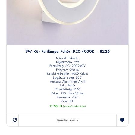
9W Kör Falilámpa Fehér IP20 4000K – 8226
Műszaki adatok:
Teljesítmény: 9W
Feszültség: AC: 220-240V
Fényerő: 990 lm
Színhőmérséklet: 4000 Kelvin
Sugárzási szög: 360°
Anyaga: Alumínium Akril
Szín: Fehér
IP védettség: IP20
Méret: 210 mm x 80 mm
Garancia: 2 év
V-Tac LED
11 790
Ft
(készletről érdeklődjön)
Kosárba teszem