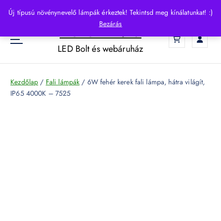
S
Új típusú növénynevelő lámpák érkeztek! Tekintsd meg kínálatunkat! :)
k
Bezárás
HelloLED.hu
i
0
p
LED Bolt és webáruház
t
o
c
Kezdőlap
/
Fali lámpák
/ 6W fehér kerek fali lámpa, hátra világít,
o
IP65 4000K – 7525
n
t
e
n
t