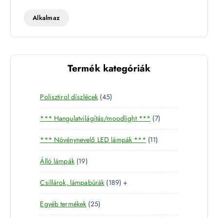
t
t
Alkalmaz
Termék kategóriák
4
Polisztirol díszlécek
45
5
7
*** Hangulatvilágítás/moodlight ***
7
t
t
e
1
*** Növénynevelő LED lámpák ***
11
e
r
1
r
m
1
Álló lámpák
19
t
m
é
9
e
é
k
1
Csillárok, lámpabúrák
189
+
t
r
k
8
e
m
2
Egyéb termékek
25
9
r
é
5
t
m
k