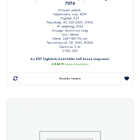
7076
Műszaki adatok:
Teljesítmény: max. 40W
Foglalat: E27
Feszültség: AC 220-240V /50Hz
IP védettség: IP44
Anyaga: alumínium üveg
Szín: fekete
Méret: 245*180*93 mm
Tanúsítványok: CE, EMC, ROHS
Garancia: 3 év
V-TAC LED
Az E27 foglalatú izzót külön kell hozzá megvenni.
6 840
Ft
(készletről érdeklődjön)
Kosárba teszem