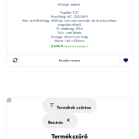
Műszaki adatok:
Foglalat: E27
Feszültség: AC: 220-240V
Max. terhelhetőség: 40W (az izzó nem tartozék, de áruházunkban
megvásárolható)
IP védettség: IP54
Szín: matt fekete
Anyaga: Alumínium üveg
Méret: 145 x 295mm
8 890
Ft
(készletről érdeklődjön)
Kosárba teszem
Termékek szűrése
Bezárás
Termékszűrő