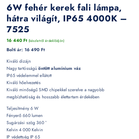
6W fehér kerek fali lámpa,
hátra világít, IP65 4000K –
7525
16 440
Ft
(készletről érdeklődjön)
Bolti ár:
16 490 Ft
Kiváló dizájn
Nagy tartósságú
öntött alumínium váz
IP65 védelemmel ellátott
Kiváló hőelvezetés
Kiváló minőségű SMD chipekkel szerelve a nagyobb
megbízhatóság és hosszabb élettartam érdekében
Teljesítmény 6 W
Fényerő 660 lumen
Sugárzási szög 360 °
Kelvin 4 000 Kelvin
IP védettség IP 65