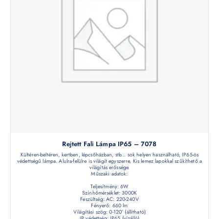
Rejtett Fali Lámpa IP65 – 7078
Kültéren-beltéren, kertben, lépcsőházban, stb... sok helyen használható, IP65-ös
védettségű lámpa. Alulra-felülre is világít egyszerre. Kis lemez lapokkal szűkíthető a
világítás erőssége.
Műszaki adatok:
Teljesítmény: 6W
Színhőmérséklet: 3000K
Feszültség: AC: 220-240V
Fényerő: 660 lm
Világítási szög: 0-120° (állítható)
IP védettség: IP65 (vízálló)