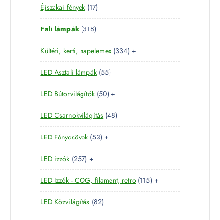
1
Éjszakai fények
17
t
e
é
7
e
r
k
3
Fali lámpák
318
t
r
m
1
e
m
é
3
Kültéri, kerti, napelemes
334
+
8
r
é
k
3
t
m
k
5
LED Asztali lámpák
55
4
e
é
5
t
r
k
5
LED Bútorvilágítók
50
+
t
e
m
0
e
r
é
4
LED Csarnokvilágítás
48
t
r
m
k
8
e
m
é
5
LED Fénycsövek
53
+
t
r
é
k
3
e
m
k
2
LED izzók
257
+
t
r
é
5
e
m
k
1
LED Izzók - COG, filament, retro
115
+
7
r
é
1
t
m
k
8
LED Közvilágítás
82
5
e
é
2
t
r
k