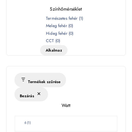
Színhőmérséklet
S
Természetes fehér
(
1
)
z
Meleg fehér
(
0
)
í
Hideg fehér
(
0
)
n
CCT
(
0
)
h
Alkalmaz
ő
m
é
r
s
Termékek szűrése
é
k
Bezárás
l
Watt
e
t
W
6
(
1
)
a