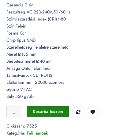
Garancia 2 év
Feszültség AC:220-240V,50/60Hz
Színvisszaadási index (CRI) >80
Szín Fehér
Forma Kör
Chip típus SMD
Szerelhetőség Felületre szerelhető
Méret Ø135 mm
Beépítési méret Ø40 mm
Anyaga Öntött alumínium
Tanúsítványok CE, ROHS
Élettartam min. 20000 üzemóra
Gyártó V-TAC
Súly 550 g/db
6W fehér kerek fali lámpa, hátra világít, IP65 4000K - 7525 mennyiség
Kosárba teszem
Cikkszám:
7525
Kategória:
Fali lámpák