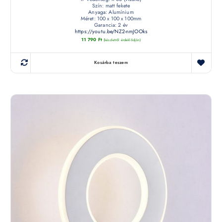
Szín: matt fekete
Anyaga: Alumínium
Méret: 100 x 100 x 100mm
Garancia: 2 év
https://youtu.be/NZ2-nmJOOks
11 790
Ft
(készletről érdeklődjön)
Kosárba teszem