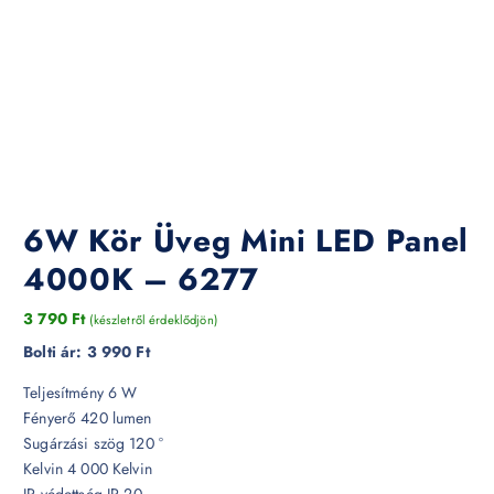
6W Kör Üveg Mini LED Panel
4000K – 6277
3 790
Ft
(készletről érdeklődjön)
Bolti ár:
3 990 Ft
Teljesítmény 6 W
Fényerő 420 lumen
Sugárzási szög 120 °
Kelvin 4 000 Kelvin
IP védettség IP 20