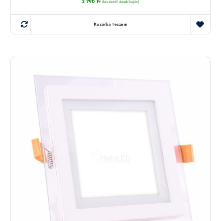
3 790
Ft
(készletről érdeklődjön)
Kosárba teszem