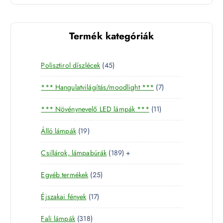
Termék kategóriák
4
Polisztirol díszlécek
45
5
7
*** Hangulatvilágítás/moodlight ***
7
t
t
e
1
*** Növénynevelő LED lámpák ***
11
e
r
1
r
m
1
Álló lámpák
19
t
m
é
9
e
é
k
1
Csillárok, lámpabúrák
189
+
t
r
k
8
e
m
2
Egyéb termékek
25
9
r
é
5
t
m
k
1
Éjszakai fények
17
t
e
é
7
e
r
k
3
Fali lámpák
318
t
r
m