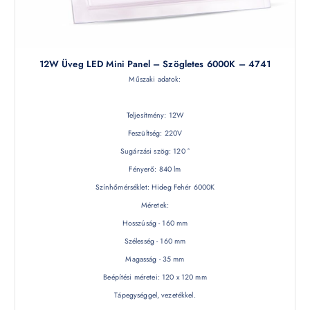
12W Üveg LED Mini Panel – Szögletes 6000K – 4741
Műszaki adatok:
Teljesítmény: 12W
Feszültség: 220V
Sugárzási szög: 120 °
Fényerő: 840 lm
Színhőmérséklet: Hideg Fehér 6000K
Méretek:
Hosszúság - 160 mm
Szélesség - 160 mm
Magasság - 35 mm
Beépítési méretei: 120 x 120 mm
Tápegységgel, vezetékkel.