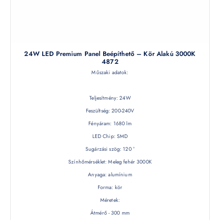
24W LED Premium Panel Beépíthető – Kör Alakú 3000K
4872
Műszaki adatok:
Teljesítmény: 24W
Feszültség: 200-240V
Fényáram: 1680 lm
LED Chip: SMD
Sugárzási szög: 120 °
Színhőmérséklet: Meleg fehér 3000K
Anyaga: alumínium
Forma: kör
Méretek:
Átmérő - 300 mm