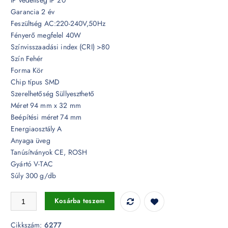
Garancia 2 év
Feszültség AC:220-240V,50Hz
Fényerő megfelel 40W
Színvisszaadási index (CRI) >80
Szín Fehér
Forma Kör
Chip típus SMD
Szerelhetőség Süllyeszthető
Méret 94 mm x 32 mm
Beépítési méret 74 mm
Energiaosztály A
Anyaga üveg
Tanúsítványok CE, ROSH
Gyártó V-TAC
Súly 300 g/db
6W Kör Üveg Mini LED Panel 4000K - 6277 mennyiség
Kosárba teszem
Cikkszám:
6277