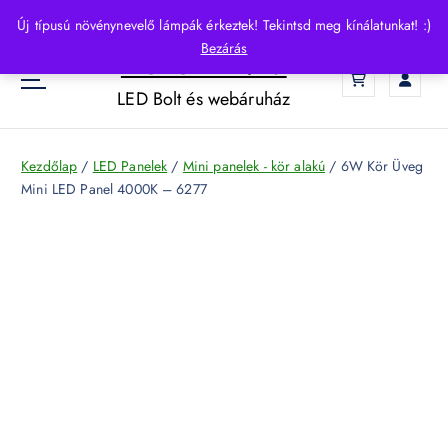
S
Új típusú növénynevelő lámpák érkeztek! Tekintsd meg kínálatunkat! :)
k
Bezárás
HelloLED.hu
i
0
p
LED Bolt és webáruház
t
o
c
Kezdőlap
/
LED Panelek
/
Mini panelek - kör alakú
/ 6W Kör Üveg
o
Mini LED Panel 4000K – 6277
n
t
e
n
t