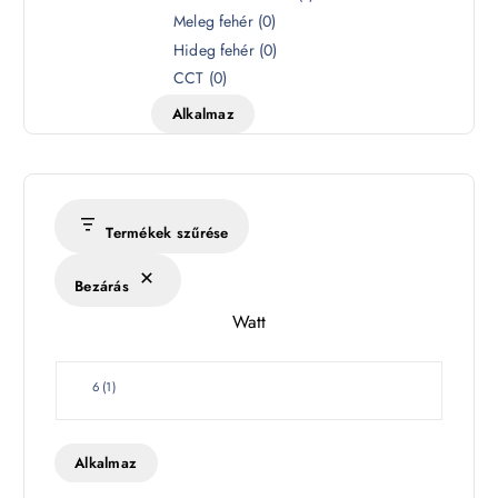
z
Meleg fehér
(
0
)
í
Hideg fehér
(
0
)
n
CCT
(
0
)
h
Alkalmaz
ő
m
é
r
s
Termékek szűrése
é
k
Bezárás
l
Watt
e
t
W
6
(
1
)
a
t
t
Alkalmaz