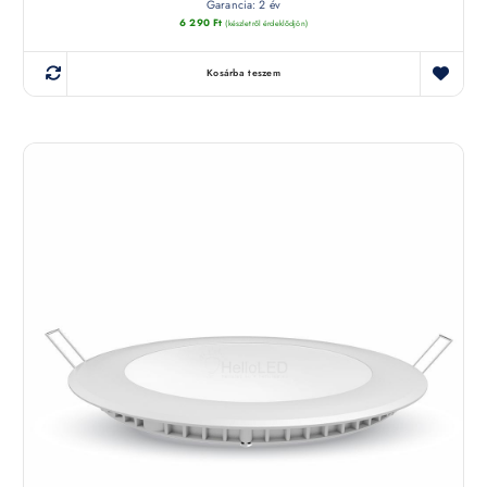
Garancia: 2 év
6 290
Ft
(készletről érdeklődjön)
Kosárba teszem