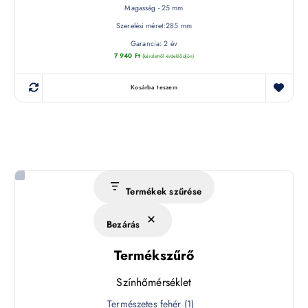
Magasság - 25 mm
Szerelési méret:285 mm
Garancia: 2 év
7 940
Ft
(készletről érdeklődjön)
Kosárba teszem
Termékek szűrése
Bezárás
Termékszűrő
Színhőmérséklet
S
Természetes fehér
(
1
)