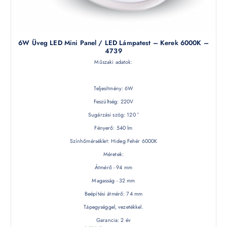
6W Üveg LED Mini Panel / LED Lámpatest – Kerek 6000K –
4739
Műszaki adatok:
Teljesítmény: 6W
Feszültség: 220V
Sugárzási szög: 120 °
Fényerő: 540 lm
Színhőmérséklet: Hideg Fehér 6000K
Méretek:
Átmérő - 94 mm
Magasság - 32 mm
Beépítési átmérő: 74 mm
Tápegységgel, vezetékkel.
Garancia: 2 év