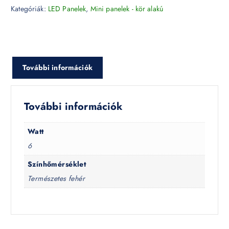
Kategóriák:
LED Panelek
,
Mini panelek - kör alakú
További információk
További információk
Watt
6
Színhőmérséklet
Természetes fehér