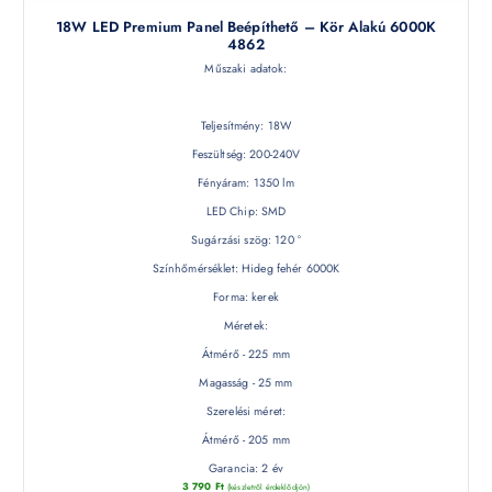
18W LED Premium Panel Beépíthető – Kör Alakú 6000K
4862
Műszaki adatok:
Teljesítmény: 18W
Feszültség: 200-240V
Fényáram: 1350 lm
LED Chip: SMD
Sugárzási szög: 120 °
Színhőmérséklet: Hideg fehér 6000K
Forma: kerek
Méretek:
Átmérő - 225 mm
Magasság - 25 mm
Szerelési méret:
Átmérő - 205 mm
Garancia: 2 év
3 790
Ft
(készletről érdeklődjön)