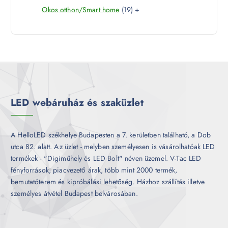
m
k
1
Okos otthon/Smart home
19
+
t
r
é
9
e
m
k
t
r
é
e
m
k
r
é
m
k
é
k
LED webáruház és szaküzlet
A HelloLED székhelye Budapesten a 7. kerületben található, a Dob
utca 82. alatt. Az üzlet - melyben személyesen is vásárolhatóak LED
termékek - "Digiműhely és LED Bolt" néven üzemel. V-Tac LED
fényforrások, piacvezető árak, több mint 2000 termék,
bemutatóterem és kipróbálási lehetőség. Házhoz szállítás illetve
személyes átvétel Budapest belvárosában.