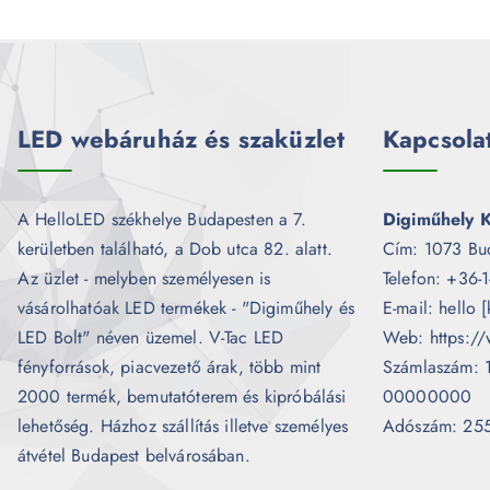
LED webáruház és szaküzlet
Kapcsola
A HelloLED székhelye Budapesten a 7.
Digiműhely K
kerületben található, a Dob utca 82. alatt.
Cím: 1073 Bu
Az üzlet - melyben személyesen is
Telefon: +36-
vásárolhatóak LED termékek - "Digiműhely és
E-mail: hello 
LED Bolt" néven üzemel. V-Tac LED
Web: https://
fényforrások, piacvezető árak, több mint
Számlaszám:
2000 termék, bemutatóterem és kipróbálási
00000000
lehetőség. Házhoz szállítás illetve személyes
Adószám: 25
átvétel Budapest belvárosában.