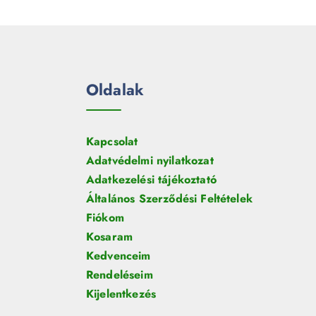
e
m
k
r
é
m
k
é
k
Oldalak
Kapcsolat
Adatvédelmi nyilatkozat
Adatkezelési tájékoztató
Általános Szerződési Feltételek
Fiókom
Kosaram
Kedvenceim
Rendeléseim
Kijelentkezés