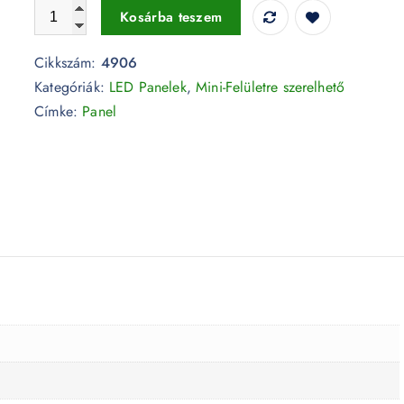
6W LED Felületre szerelhető Panel - kör alakú 6400K - 49
Kosárba teszem
Cikkszám:
4906
Kategóriák:
LED Panelek
,
Mini-Felületre szerelhető
Címke:
Panel