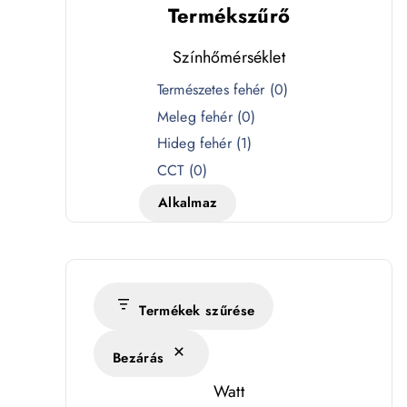
Termékszűrő
Színhőmérséklet
S
Természetes fehér
(
0
)
z
Meleg fehér
(
0
)
í
Hideg fehér
(
1
)
n
CCT
(
0
)
h
Alkalmaz
ő
m
é
r
s
Termékek szűrése
é
Bezárás
k
l
Watt