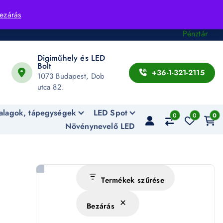
Fiók
ezárás
Kosár
Pénztár
Digiműhely és LED
Bolt
+36-1-321-2115
1073 Budapest, Dob
utca 82.
alagok, tápegységek
LED Spot
0
0
0
Növénynevelő LED
Termékek szűrése
Bezárás