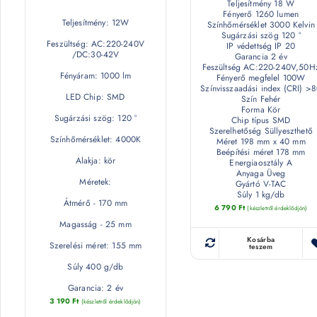
Teljesítmény 18 W
Fényerő 1260 lumen
Teljesítmény: 12W
Színhőmérséklet 3000 Kelvin
Sugárzási szög 120 °
Feszültség: AC:220-240V
IP védettség IP 20
/DC:30-42V
Garancia 2 év
Feszültség AC:220-240V,50H
Fényáram: 1000 lm
Fényerő megfelel 100W
Színvisszaadási index (CRI) >
LED Chip: SMD
Szín Fehér
Forma Kör
Sugárzási szög: 120 °
Chip típus SMD
Szerelhetőség Süllyeszthető
Színhőmérséklet: 4000K
Méret 198 mm x 40 mm
Beépítési méret 178 mm
Alakja: kör
Energiaosztály A
Anyaga Üveg
Méretek:
Gyártó V-TAC
Súly 1 kg/db
Átmérő - 170 mm
6 790
Ft
(készletről érdeklődjön)
Magasság - 25 mm
Kosárba
Szerelési méret: 155 mm
teszem
Súly 400 g/db
Garancia: 2 év
3 190
Ft
(készletről érdeklődjön)