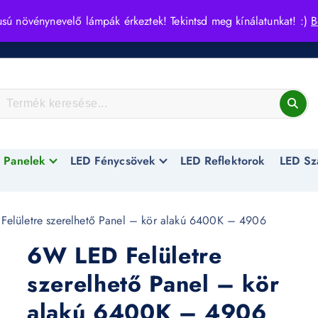
usú növénynevelő lámpák érkeztek! Tekintsd meg kínálatunkat! :)
B
 Panelek
LED Fénycsövek
LED Reflektorok
LED Sz
elületre szerelhető Panel – kör alakú 6400K – 4906
6W LED Felületre
szerelhető Panel – kör
alakú 6400K – 4906