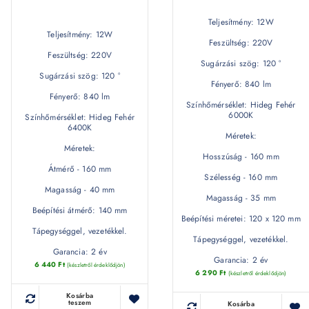
Teljesítmény: 12W
Teljesítmény: 12W
Feszültség: 220V
Feszültség: 220V
Sugárzási szög: 120 °
Sugárzási szög: 120 °
Fényerő: 840 lm
Fényerő: 840 lm
Színhőmérséklet: Hideg Fehér
6000K
Színhőmérséklet: Hideg Fehér
6400K
Méretek:
Méretek:
Hosszúság - 160 mm
Átmérő - 160 mm
Szélesség - 160 mm
Magasság - 40 mm
Magasság - 35 mm
Beépítési átmérő: 140 mm
Beépítési méretei: 120 x 120 mm
Tápegységgel, vezetékkel.
Tápegységgel, vezetékkel.
Garancia: 2 év
Garancia: 2 év
6 440
Ft
(készletről érdeklődjön)
6 290
Ft
(készletről érdeklődjön)
Kosárba
teszem
Kosárba