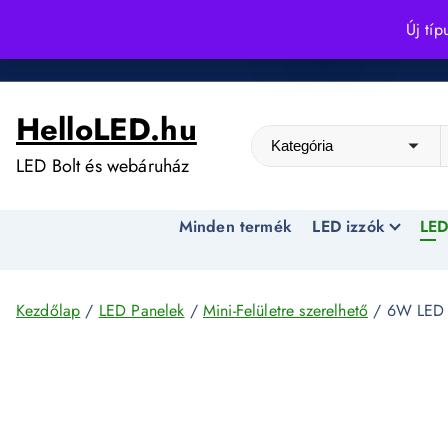
S
Új típ
k
Kedvező árak egész évben!
i
p
HelloLED.hu
t
o
LED Bolt és webáruház
c
o
Minden termék
LED izzók
LED
n
t
e
n
Kezdőlap
/
LED Panelek
/
Mini-Felületre szerelhető
/ 6W LED F
t