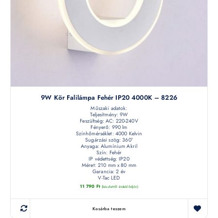
9W Kör Falilámpa Fehér IP20 4000K – 8226
Műszaki adatok:
Teljesítmény: 9W
Feszültség: AC: 220-240V
Fényerő: 990 lm
Színhőmérséklet: 4000 Kelvin
Sugárzási szög: 360°
Anyaga: Alumínium Akril
Szín: Fehér
IP védettség: IP20
Méret: 210 mm x 80 mm
Garancia: 2 év
V-Tac LED
11 790
Ft
(készletről érdeklődjön)
Kosárba teszem