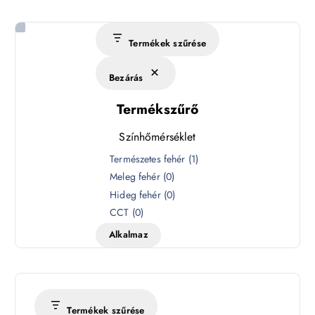
Termékek szűrése
Bezárás
Termékszűrő
Színhőmérséklet
S
Természetes fehér
(
1
)
z
Meleg fehér
(
0
)
í
Hideg fehér
(
0
)
n
CCT
(
0
)
h
Alkalmaz
ő
m
é
r
s
Termékek szűrése