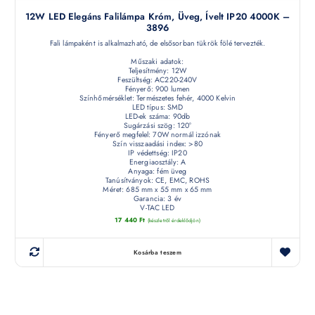
12W LED Elegáns Falilámpa Króm, Üveg, Ívelt IP20 4000K –
3896
Fali lámpaként is alkalmazható, de elsősorban tükrök fölé tervezték.
Műszaki adatok:
Teljesítmény: 12W
Feszültség: AC220-240V
Fényerő: 900 lumen
Színhőmérséklet: Természetes fehér, 4000 Kelvin
LED típus: SMD
LED-ek száma: 90db
Sugárzási szög: 120°
Fényerő megfelel: 70W normál izzónak
Szín visszaadási index: >80
IP védettség: IP20
Energiaosztály: A
Anyaga: fém üveg
Tanúsítványok: CE, EMC, ROHS
Méret: 685 mm x 55 mm x 65 mm
Garancia: 3 év
V-TAC LED
17 440
Ft
(készletről érdeklődjön)
Kosárba teszem