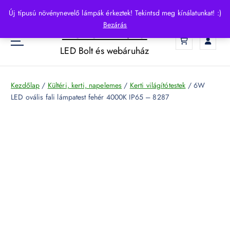
S
Új típusú növénynevelő lámpák érkeztek! Tekintsd meg kínálatunkat! :)
k
Bezárás
HelloLED.hu
i
0
p
LED Bolt és webáruház
t
o
c
Kezdőlap
/
Kültéri, kerti, napelemes
/
Kerti világítótestek
/ 6W
o
LED ovális fali lámpatest fehér 4000K IP65 – 8287
n
t
e
n
t