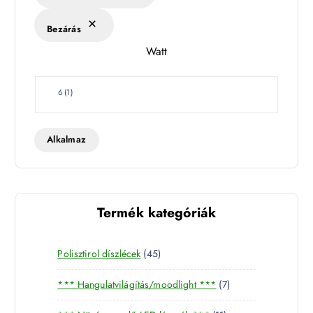
é
k
Bezárás
l
Watt
e
t
W
6
(
1
)
a
t
t
Alkalmaz
Termék kategóriák
4
Polisztirol díszlécek
45
5
7
*** Hangulatvilágítás/moodlight ***
7
t
t
e