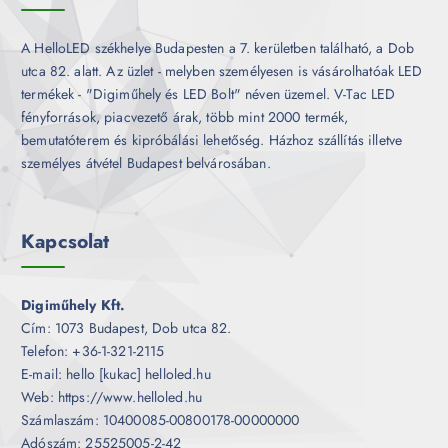
A HelloLED székhelye Budapesten a 7. kerületben található, a Dob
utca 82. alatt. Az üzlet - melyben személyesen is vásárolhatóak LED
termékek - "Digiműhely és LED Bolt" néven üzemel. V-Tac LED
fényforrások, piacvezető árak, több mint 2000 termék,
bemutatóterem és kipróbálási lehetőség. Házhoz szállítás illetve
személyes átvétel Budapest belvárosában.
Kapcsolat
Digiműhely Kft.
Cím: 1073 Budapest, Dob utca 82.
Telefon: +36-1-321-2115
E-mail: hello [kukac] helloled.hu
Web: https://www.helloled.hu
Számlaszám: 10400085-00800178-00000000
Adószám: 25525005-2-42