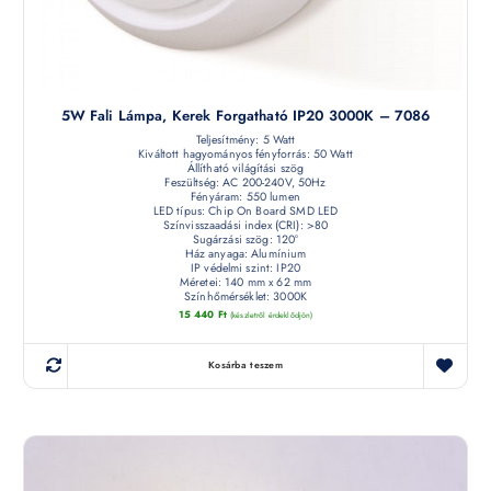
5W Fali Lámpa, Kerek Forgatható IP20 3000K – 7086
Teljesítmény: 5 Watt
Kiváltott hagyományos fényforrás: 50 Watt
Állítható világítási szög
Feszültség: AC 200-240V, 50Hz
Fényáram: 550 lumen
LED típus: Chip On Board SMD LED
Színvisszaadási index (CRI): >80
Sugárzási szög: 120°
Ház anyaga: Alumínium
IP védelmi szint: IP20
Méretei: 140 mm x 62 mm
Színhőmérséklet: 3000K
15 440
Ft
(készletről érdeklődjön)
Kosárba teszem