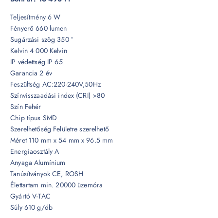
Teljesítmény 6 W
Fényerő 660 lumen
Sugárzási szög 350 °
Kelvin 4 000 Kelvin
IP védettség IP 65
Garancia 2 év
Feszültség AC:220-240V,50Hz
Színvisszaadási index (CRI) >80
Szín Fehér
Chip típus SMD
Szerelhetőség Felületre szerelhető
Méret 110 mm x 54 mm x 96.5 mm
Energiaosztály A
Anyaga Alumínium
Tanúsítványok CE, ROSH
Élettartam min. 20000 üzemóra
Gyártó V-TAC
Súly 610 g/db