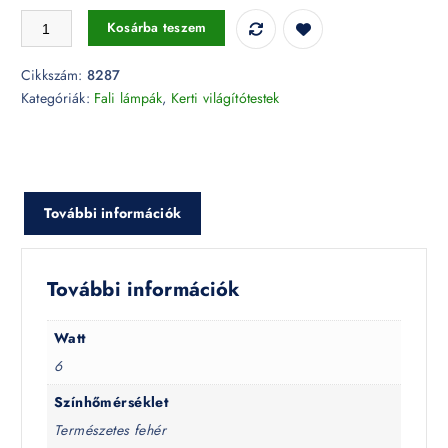
6W LED ovális fali lámpatest fehér 4000K IP65 - 8287 mennyiség
Kosárba teszem
Cikkszám:
8287
Kategóriák:
Fali lámpák
,
Kerti világítótestek
További információk
További információk
Watt
6
Színhőmérséklet
Természetes fehér