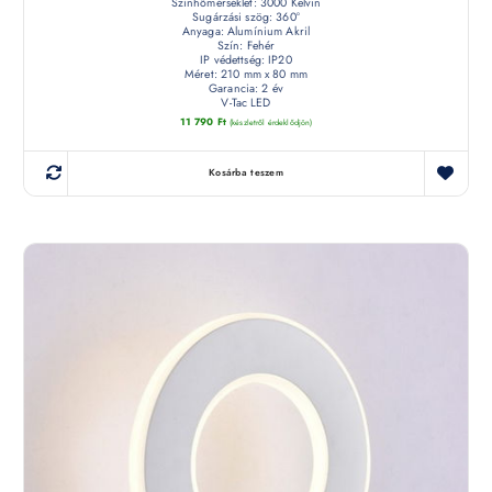
Színhőmérséklet: 3000 Kelvin
Sugárzási szög: 360°
Anyaga: Alumínium Akril
Szín: Fehér
IP védettség: IP20
Méret: 210 mm x 80 mm
Garancia: 2 év
V-Tac LED
11 790
Ft
(készletről érdeklődjön)
Kosárba teszem