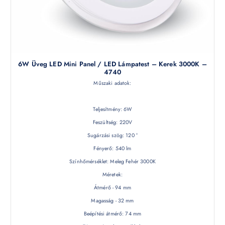
6W Üveg LED Mini Panel / LED Lámpatest – Kerek 3000K –
4740
Műszaki adatok:
Teljesítmény: 6W
Feszültség: 220V
Sugárzási szög: 120 °
Fényerő: 540 lm
Színhőmérséklet: Meleg Fehér 3000K
Méretek:
Átmérő - 94 mm
Magasság - 32 mm
Beépítési átmérő: 74 mm