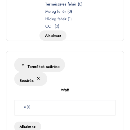
S
Természetes fehér
(
0
)
z
Meleg fehér
(
0
)
í
Hideg fehér
(
1
)
n
CCT
(
0
)
h
Alkalmaz
ő
m
é
r
s
Termékek szűrése
é
k
Bezárás
l
Watt
e
t
W
6
(
1
)
a
t
t
Alkalmaz