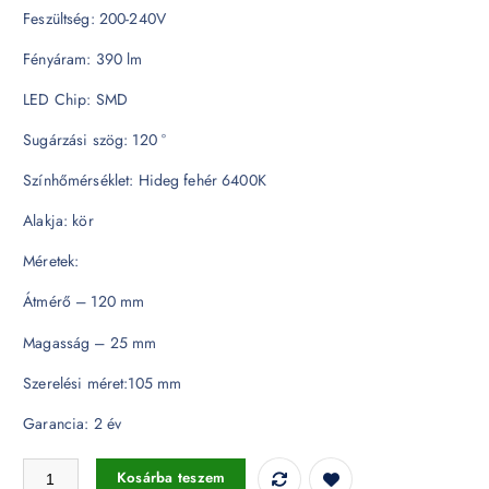
Feszültség: 200-240V
Fényáram: 390 lm
LED Chip: SMD
Sugárzási szög: 120 °
Színhőmérséklet: Hideg fehér 6400K
Alakja: kör
Méretek:
Átmérő – 120 mm
Magasság – 25 mm
Szerelési méret:105 mm
Garancia: 2 év
6W LED Premium Panel Beépíthető - kör alakú 6400K 4856 mennyisé
Kosárba teszem