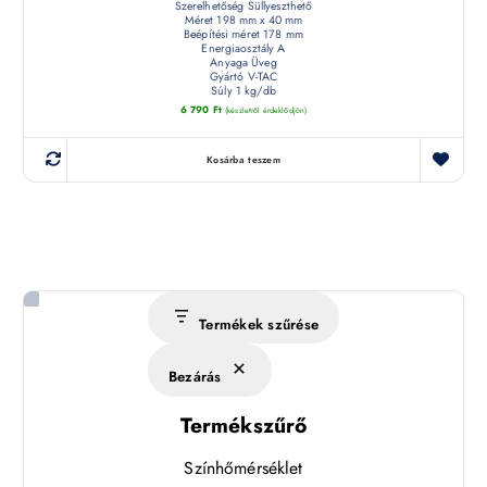
Szerelhetőség Süllyeszthető
Méret 198 mm x 40 mm
Beépítési méret 178 mm
Energiaosztály A
Anyaga Üveg
Gyártó V-TAC
Súly 1 kg/db
6 790
Ft
(készletről érdeklődjön)
Kosárba teszem
Termékek szűrése
Bezárás
Termékszűrő
Színhőmérséklet