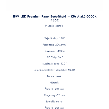
18W LED Premium Panel Beépíthető – Kör Alakú 6000K
4862
Műszaki adatok:
Teljesítmény: 18W
Feszültség: 200-240V
Fényáram: 1350 lm
LED Chip: SMD
Sugárzási szög: 120 °
Színhőmérséklet: Hideg fehér 6000K
Forma: kerek
Méretek:
Átmérő - 225 mm
Magasság - 25 mm
Szerelési méret:
Átmérő - 205 mm