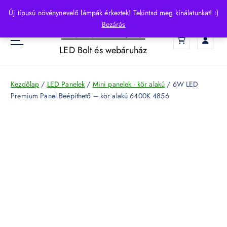
S
Új típusú növénynevelő lámpák érkeztek! Tekintsd meg kínálatunkat! :)
k
Bezárás
HelloLED.hu
i
0
p
LED Bolt és webáruház
t
o
c
Kezdőlap
/
LED Panelek
/
Mini panelek - kör alakú
/ 6W LED
o
Premium Panel Beépíthető – kör alakú 6400K 4856
n
t
e
n
t