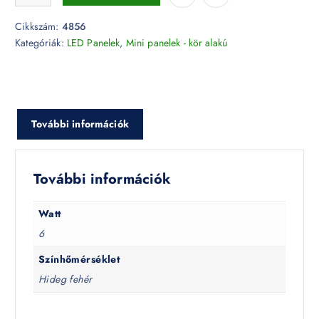
Cikkszám:
4856
Kategóriák:
LED Panelek
,
Mini panelek - kör alakú
További információk
További információk
Watt
6
Színhőmérséklet
Hideg fehér