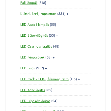
3
Fali lámpák
318
t
r
m
1
e
m
é
3
Kültéri, kerti, napelemes
334
+
8
r
é
k
3
t
m
k
5
LED Asztali lámpák
55
4
e
é
5
t
r
k
5
LED Bútorvilágítók
50
+
t
e
m
0
e
r
é
4
LED Csarnokvilágítás
48
t
r
m
k
8
e
m
é
5
LED Fénycsövek
53
+
t
r
é
k
3
e
m
k
2
LED izzók
257
+
t
r
é
5
e
m
k
1
LED Izzók - COG, filament, retro
115
+
7
r
é
1
t
m
k
8
LED Közvilágítás
82
5
e
é
2
t
r
k
2
LED Lépcsővilágítás
24
t
e
m
4
e
r
é