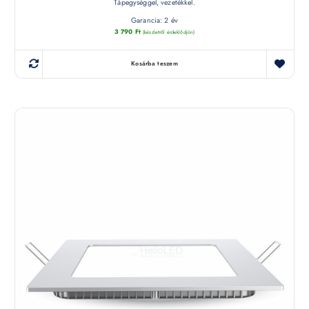
Tápegységgel, vezetékkel.
Garancia: 2 év
3 790
Ft
(készletről érdeklődjön)
Kosárba teszem