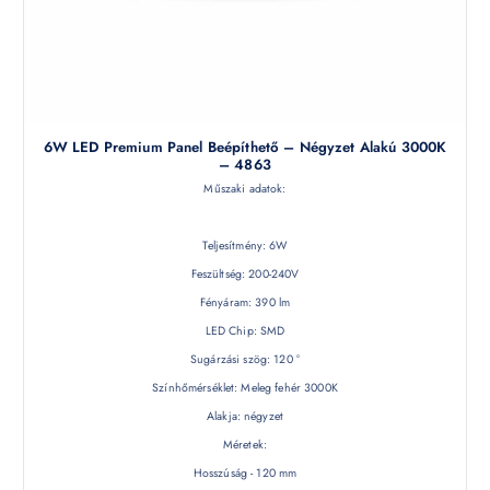
6W LED Premium Panel Beépíthető – Négyzet Alakú 3000K
– 4863
Műszaki adatok:
Teljesítmény: 6W
Feszültség: 200-240V
Fényáram: 390 lm
LED Chip: SMD
Sugárzási szög: 120 °
Színhőmérséklet: Meleg fehér 3000K
Alakja: négyzet
Méretek:
Hosszúság - 120 mm