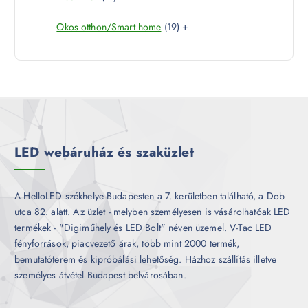
é
7
e
m
k
1
Okos otthon/Smart home
19
+
t
r
é
9
e
m
k
t
r
é
e
m
k
r
é
m
k
é
k
LED webáruház és szaküzlet
A HelloLED székhelye Budapesten a 7. kerületben található, a Dob
utca 82. alatt. Az üzlet - melyben személyesen is vásárolhatóak LED
termékek - "Digiműhely és LED Bolt" néven üzemel. V-Tac LED
fényforrások, piacvezető árak, több mint 2000 termék,
bemutatóterem és kipróbálási lehetőség. Házhoz szállítás illetve
személyes átvétel Budapest belvárosában.