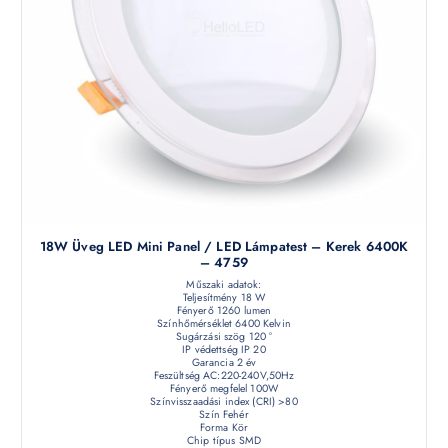
18W Üveg LED Mini Panel / LED Lámpatest – Kerek 6400K
– 4759
Műszaki adatok:
Teljesítmény 18 W
Fényerő 1260 lumen
Színhőmérséklet 6400 Kelvin
Sugárzási szög 120 °
IP védettség IP 20
Garancia 2 év
Feszültség AC:220-240V,50Hz
Fényerő megfelel 100W
Színvisszaadási index (CRI) >80
Szín Fehér
Forma Kör
Chip típus SMD