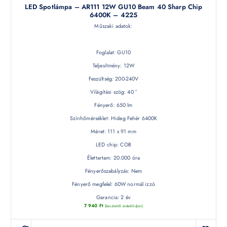
LED Spotlámpa – AR111 12W GU10 Beam 40 Sharp Chip
6400K – 4225
Műszaki adatok:
Foglalat: GU10
Teljesítmény: 12W
Feszültség: 200-240V
Világítási szög: 40 °
Fényerő: 650 lm
Színhőmérséklet: Hideg Fehér 6400K
Méret: 111 x 91 mm
LED chip: COB
Élettartam: 20.000 óra
Fényerőszabályzás: Nem
Fényerő megfelel: 60W normál izzó
Garancia: 2 év
7 940
Ft
(készletről érdeklődjön)