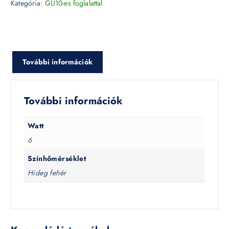
Kategória:
GU10-es foglalattal
További információk
További információk
Watt
6
Színhőmérséklet
Hideg fehér