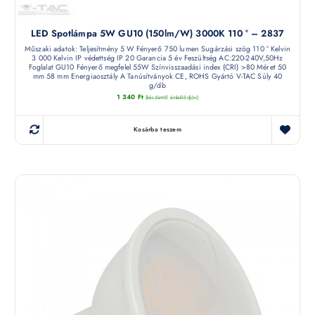
LED Spotlámpa 5W GU10 (150lm/W) 3000K 110 ° – 2837
Műszaki adatok: Teljesítmény 5 W Fényerő 750 lumen Sugárzási szög 110 ° Kelvin
3 000 Kelvin IP védettség IP 20 Garancia 5 év Feszültség AC:220-240V,50Hz
Foglalat GU10 Fényerő megfelel 55W Színvisszaadási index (CRI) >80 Méret 50
mm 58 mm Energiaosztály A Tanúsítványok CE, ROHS Gyártó V-TAC Súly 40
g/db
1 340
Ft
(készletről érdeklődjön)
Kosárba teszem