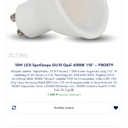
10W LED Spotlámpa GU10 Opál 4000K 110° – PRO879
Műszaki adatok: Teljesítmény 10 W Fényerő 1 000 lumen Sugárzási szög 110 ° IP
védettség IP 20 Garancia 5 év Feszültség AC:220-240V,50Hz Foglalat GU10
Színhőmérséklet 4000K Fényerő megfelel 70W Színvisszaadási index (CRI) >80
Chip típus Samsung Méret Ø50 mm x 57 mm Energiaosztály A Tanúsítványok CE,
ROSH Kapcsolási ciklus >20000 Élettartam min. 30000 üzemóra Gyártó V-TAC
Súly 52,2 g/db
1 440
Ft
(készletről érdeklődjön)
Kosárba teszem