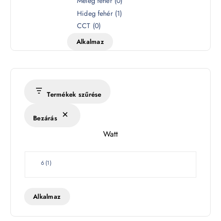
Meleg fehér
(
0
)
í
Hideg fehér
(
1
)
n
CCT
(
0
)
h
Alkalmaz
ő
m
é
r
s
Termékek szűrése
é
k
Bezárás
l
Watt
e
t
W
6
(
1
)
a
t
t
Alkalmaz