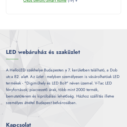
1
Okos otthon/Smart home
19
+
t
r
é
9
e
m
k
t
r
é
e
m
k
r
é
m
k
é
k
LED webáruház és szaküzlet
A HelloLED székhelye Budapesten a 7. kerületben található, a Dob
utca 82. alatt. Az üzlet - melyben személyesen is vásárolhatóak LED
termékek - "Digiműhely és LED Bolt" néven üzemel. V-Tac LED
fényforrások, piacvezető árak, több mint 2000 termék,
bemutatóterem és kipróbálási lehetőség. Házhoz szállítás illetve
személyes átvétel Budapest belvárosában.
Kapcsolat