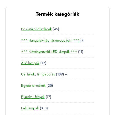
Termék kategóriák
4
Polisztirol díszlécek
45
5
7
*** Hangulatvilágítás/moodlight ***
7
t
t
e
1
*** Növénynevelő LED lámpák ***
11
e
r
1
r
m
1
Álló lámpák
19
t
m
é
9
e
é
k
1
Csillárok, lámpabúrák
189
+
t
r
k
8
e
m
2
Egyéb termékek
25
9
r
é
5
t
m
k
1
Éjszakai fények
17
t
e
é
7
e
r
k
3
Fali lámpák
318
t
r
m
1
e
m