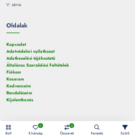
V: zárva
Oldalak
Kapcsolat
Adatvédelmi nyilatkozat
Adatkezelési tájékoztató
Általános Szerződési Feltételek
Fiókom
Kosaram
Kedvenceim
Rendeléseim
Kijelentkezés
0
0
© 2026 HelloLED.hu Digiműhely Kft. | Minden jog fenntartva!
Bolt
Kívánság
Összevet
Keresés
Szűrő