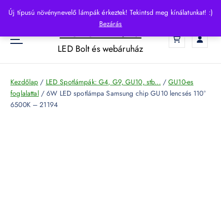
S
Új típusú növénynevelő lámpák érkeztek! Tekintsd meg kínálatunkat! :)
k
Bezárás
HelloLED.hu
i
0
p
LED Bolt és webáruház
t
o
c
Kezdőlap
/
LED Spotlámpák: G4, G9, GU10, stb...
/
GU10-es
o
foglalattal
/ 6W LED spotlámpa Samsung chip GU10 lencsés 110°
n
6500K – 21194
t
e
n
t