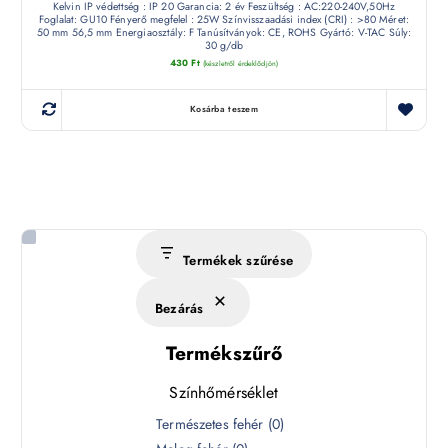
Kelvin IP védettség : IP 20 Garancia: 2 év Feszültség : AC:220-240V,50Hz
Foglalat: GU10 Fényerő megfelel : 25W Színvisszaadási index (CRI) : >80 Méret:
50 mm 56,5 mm Energiaosztály: F Tanúsítványok: CE, ROHS Gyártó: V-TAC Súly:
30 g/db
430
Ft
(készletről érdeklődjön)
Kosárba teszem
Termékek szűrése
Bezárás
Termékszűrő
Színhőmérséklet
S
Természetes fehér
(
0
)
z