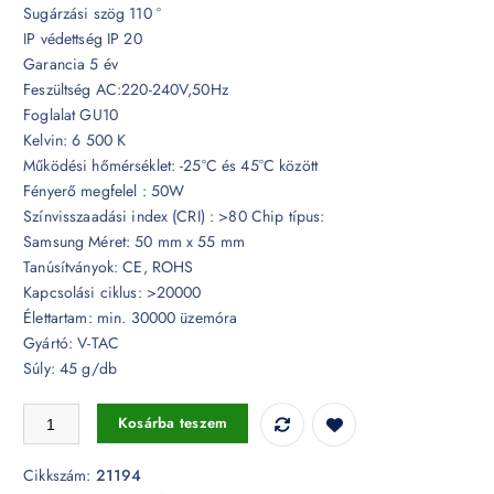
Sugárzási szög 110 °
IP védettség IP 20
Garancia 5 év
Feszültség AC:220-240V,50Hz
Foglalat GU10
Kelvin: 6 500 K
Működési hőmérséklet: -25°C és 45°C között
Fényerő megfelel : 50W
Színvisszaadási index (CRI) : >80 Chip típus:
Samsung Méret: 50 mm x 55 mm
Tanúsítványok: CE, ROHS
Kapcsolási ciklus: >20000
Élettartam: min. 30000 üzemóra
Gyártó: V-TAC
Súly: 45 g/db
6W LED spotlámpa Samsung chip GU10 lencsés 110° 6500K - 21194 
Kosárba teszem
Cikkszám:
21194