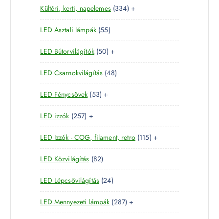
é
3
Kültéri, kerti, napelemes
334
+
8
r
é
k
3
t
m
k
5
LED Asztali lámpák
55
4
e
é
5
t
r
k
5
LED Bútorvilágítók
50
+
t
e
m
0
e
r
é
4
LED Csarnokvilágítás
48
t
r
m
k
8
e
m
é
5
LED Fénycsövek
53
+
t
r
é
k
3
e
m
k
2
LED izzók
257
+
t
r
é
5
e
m
k
1
LED Izzók - COG, filament, retro
115
+
7
r
é
1
t
m
k
8
LED Közvilágítás
82
5
e
é
2
t
r
k
2
LED Lépcsővilágítás
24
t
e
m
4
e
r
é
2
LED Mennyezeti lámpák
287
+
t
r
m
k
8
e
m
é