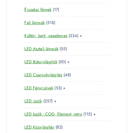
5
t
m
k
1
Éjszakai fények
17
t
e
é
7
e
r
k
3
Fali lámpák
318
t
r
m
1
e
m
é
3
Kültéri, kerti, napelemes
334
+
8
r
é
k
3
t
m
k
5
LED Asztali lámpák
55
4
e
é
5
t
r
k
5
LED Bútorvilágítók
50
+
t
e
m
0
e
r
é
4
LED Csarnokvilágítás
48
t
r
m
k
8
e
m
é
5
LED Fénycsövek
53
+
t
r
é
k
3
e
m
k
2
LED izzók
257
+
t
r
é
5
e
m
k
1
LED Izzók - COG, filament, retro
115
+
7
r
é
1
t
m
k
8
LED Közvilágítás
82
5
e
é