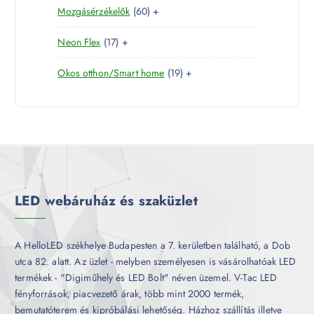
é
6
Mozgásérzékelők
60
+
t
r
é
k
0
e
m
k
1
Neon Flex
17
+
t
r
é
7
e
m
k
1
Okos otthon/Smart home
19
+
t
r
é
9
e
m
k
t
r
é
e
m
k
r
é
m
k
é
k
LED webáruház és szaküzlet
A HelloLED székhelye Budapesten a 7. kerületben található, a Dob
utca 82. alatt. Az üzlet - melyben személyesen is vásárolhatóak LED
termékek - "Digiműhely és LED Bolt" néven üzemel. V-Tac LED
fényforrások, piacvezető árak, több mint 2000 termék,
bemutatóterem és kipróbálási lehetőség. Házhoz szállítás illetve