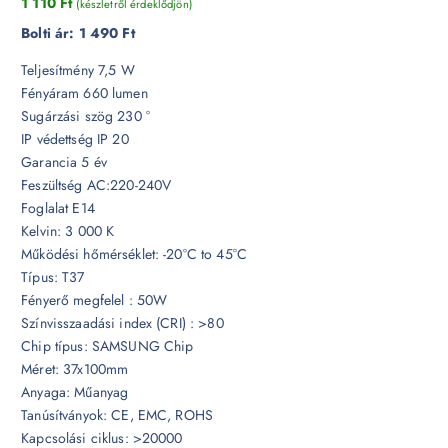
1 110
Ft
(készletről érdeklődjön)
Bolti ár:
1 490 Ft
Teljesítmény 7,5 W
Fényáram 660 lumen
Sugárzási szög 230 °
IP védettség IP 20
Garancia 5 év
Feszültség AC:220-240V
Foglalat E14
Kelvin: 3 000 K
Működési hőmérséklet: -20°C to 45°C
Típus: T37
Fényerő megfelel : 50W
Színvisszaadási index (CRI) : >80
Chip típus: SAMSUNG Chip
Méret: 37x100mm
Anyaga: Műanyag
Tanúsítványok: CE, EMC, ROHS
Kapcsolási ciklus: >20000