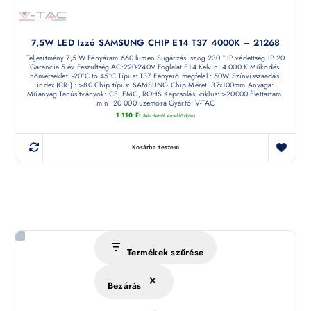
7,5W LED Izzó SAMSUNG CHIP E14 T37 4000K – 21268
Teljesítmény 7,5 W Fényáram 660 lumen Sugárzási szög 230 ° IP védettség IP 20
Garancia 5 év Feszültség AC:220-240V Foglalat E14 Kelvin: 4 000 K Működési
hőmérséklet: -20°C to 45°C Típus: T37 Fényerő megfelel : 50W Színvisszaadási
index (CRI) : >80 Chip típus: SAMSUNG Chip Méret: 37x100mm Anyaga:
Műanyag Tanúsítványok: CE, EMC, ROHS Kapcsolási ciklus: >20000 Élettartam:
min. 20 000 üzemóra Gyártó: V-TAC
1 110
Ft
(készletről érdeklődjön)
Kosárba teszem
Termékek szűrése
Bezárás