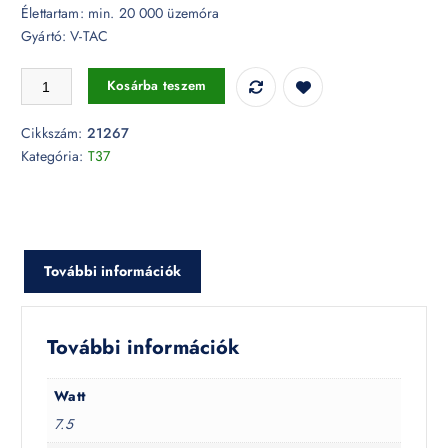
Élettartam: min. 20 000 üzemóra
Gyártó: V-TAC
7,5W LED izzó SAMSUNG CHIP E14 T37 3000K - 21267 mennyiség
Kosárba teszem
Cikkszám:
21267
Kategória:
T37
További információk
További információk
Watt
7.5