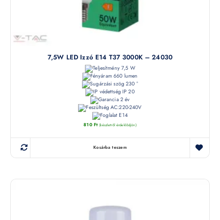
7,5W LED Izzó E14 T37 3000K – 24030
7,5 W
660 lumen
230 °
IP 20
2 év
AC:220-240V
E14
810
Ft
(készletről érdeklődjön)
Kosárba teszem