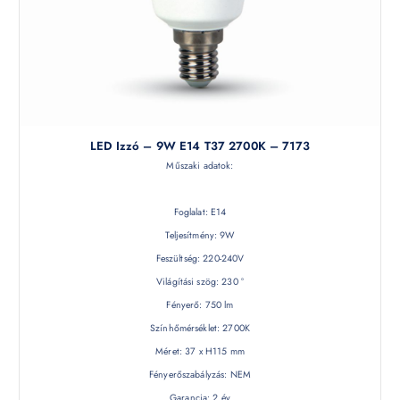
LED Izzó – 9W E14 T37 2700K – 7173
Műszaki adatok:
Foglalat: E14
Teljesítmény: 9W
Feszültség: 220-240V
Világítási szög: 230 °
Fényerő: 750 lm
Színhőmérséklet: 2700K
Méret: 37 x H115 mm
Fényerőszabályzás: NEM
Garancia: 2 év