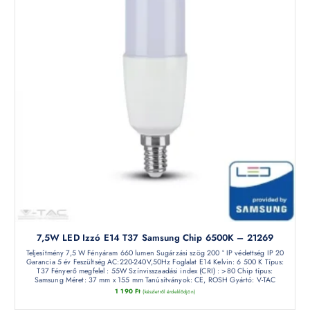
7,5W LED Izzó E14 T37 Samsung Chip 6500K – 21269
Teljesítmény 7,5 W Fényáram 660 lumen Sugárzási szög 200 ° IP védettség IP 20
Garancia 5 év Feszültség AC:220-240V,50Hz Foglalat E14 Kelvin: 6 500 K Típus:
T37 Fényerő megfelel : 55W Színvisszaadási index (CRI) : >80 Chip típus:
Samsung Méret: 37 mm x 155 mm Tanúsítványok: CE, ROSH Gyártó: V-TAC
1 190
Ft
(készletről érdeklődjön)