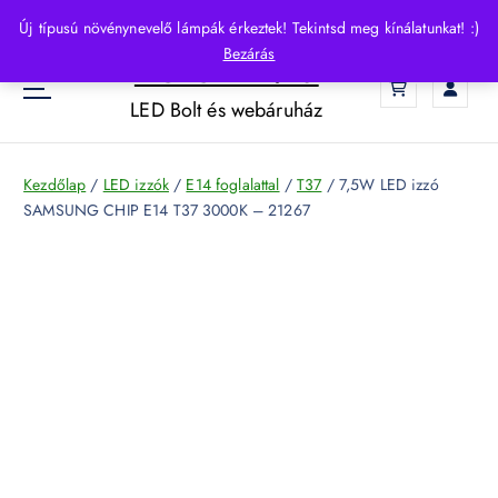
S
Új típusú növénynevelő lámpák érkeztek! Tekintsd meg kínálatunkat! :)
k
Bezárás
HelloLED.hu
i
0
p
LED Bolt és webáruház
t
o
c
Kezdőlap
/
LED izzók
/
E14 foglalattal
/
T37
/ 7,5W LED izzó
o
SAMSUNG CHIP E14 T37 3000K – 21267
n
t
e
n
t