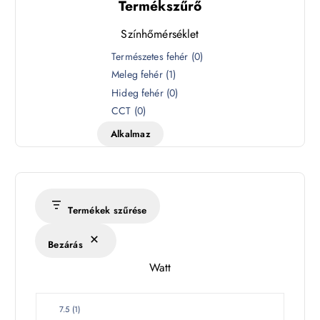
Termékszűrő
Színhőmérséklet
S
Természetes fehér
(
0
)
z
Meleg fehér
(
1
)
í
Hideg fehér
(
0
)
n
CCT
(
0
)
h
Alkalmaz
ő
m
é
r
s
Termékek szűrése
é
k
Bezárás
l
Watt
e
t
W
7.5
(
1
)