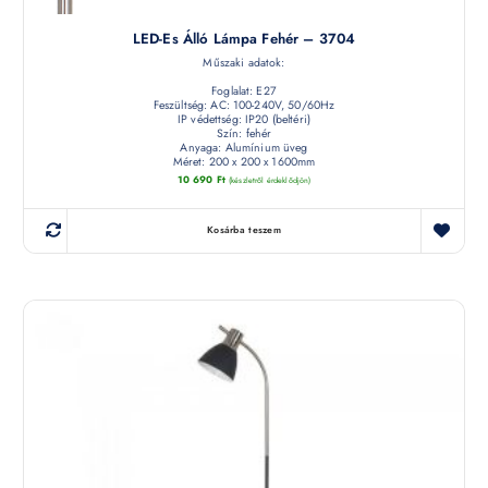
LED-Es Álló Lámpa Fehér – 3704
Műszaki adatok:
Foglalat: E27
Feszültség: AC: 100-240V, 50/60Hz
IP védettség: IP20 (beltéri)
Szín: fehér
Anyaga: Alumínium üveg
Méret: 200 x 200 x 1600mm
10 690
Ft
(készletről érdeklődjön)
Kosárba teszem