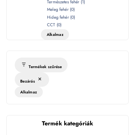
S
Természetes fehér
(
1
)
z
Meleg fehér
(
0
)
í
Hideg fehér
(
0
)
n
CCT
(
0
)
h
Alkalmaz
ő
m
é
r
s
Termékek szűrése
é
k
Bezárás
l
e
Alkalmaz
t
Termék kategóriák