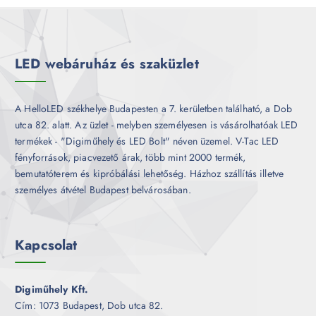
é
m
k
é
k
LED webáruház és szaküzlet
A HelloLED székhelye Budapesten a 7. kerületben található, a Dob
utca 82. alatt. Az üzlet - melyben személyesen is vásárolhatóak LED
termékek - "Digiműhely és LED Bolt" néven üzemel. V-Tac LED
fényforrások, piacvezető árak, több mint 2000 termék,
bemutatóterem és kipróbálási lehetőség. Házhoz szállítás illetve
személyes átvétel Budapest belvárosában.
Kapcsolat
Digiműhely Kft.
Cím: 1073 Budapest, Dob utca 82.