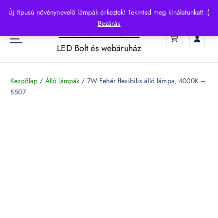
S
Új típusú növénynevelő lámpák érkeztek! Tekintsd meg kínálatunkat! :)
k
Bezárás
HelloLED.hu
i
0
p
LED Bolt és webáruház
t
o
c
Kezdőlap
/
Álló lámpák
/ 7W Fehér flexibilis álló lámpa, 4000K –
o
8507
n
t
e
n
t