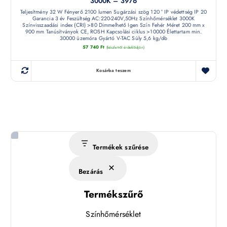
3000K – 3976
Teljesítmény 32 W Fényerő 2100 lumen Sugárzási szög 120 ° IP védettség IP 20
Garancia 3 év Feszültség AC:220-240V,50Hz Színhőmérséklet 3000K
Színvisszaadási index (CRI) >80 Dimmelhető Igen Szín Fehér Méret 200 mm x
900 mm Tanúsítványok CE, ROSH Kapcsolási ciklus >10000 Élettartam min.
30000 üzemóra Gyártó V-TAC Súly 5,6 kg/db
57 740
Ft
(készletről érdeklődjön)
Kosárba teszem
Termékek szűrése
Bezárás
Termékszűrő
Színhőmérséklet