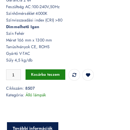
Feszültség AC:100-240V,50Hz
Színhőmérséklet 4000K
Színvisszaadási index (CRI) >80
Dimmelhető Igen
Szín Fehér
Méret 166 mm x 1300 mm
Tanúsítványok CE, ROHS
Gyártó V-TAC
Súly 4,5 kg/db
7W Fehér flexibilis álló lámpa, 4000K - 8507 mennyiség
Kosárba teszem
Cikkszám:
8507
Kategória:
Álló lámpák
További információk