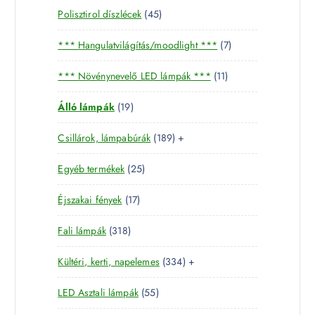
4
Polisztirol díszlécek
45
5
7
*** Hangulatvilágítás/moodlight ***
7
t
t
e
1
*** Növénynevelő LED lámpák ***
11
e
r
1
r
m
1
Álló lámpák
19
t
m
é
9
e
é
k
1
Csillárok, lámpabúrák
189
+
t
r
k
8
e
m
2
Egyéb termékek
25
9
r
é
5
t
m
k
1
Éjszakai fények
17
t
e
é
7
e
r
k
3
Fali lámpák
318
t
r
m
1
e
m
é
3
Kültéri, kerti, napelemes
334
+
8
r
é
k
3
t
m
k
5
LED Asztali lámpák
55
4
e
é
5
t
r
k