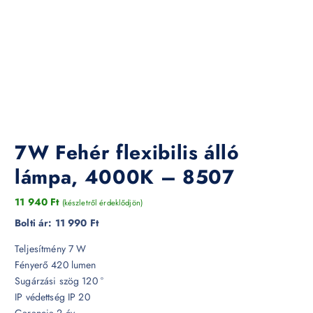
7W Fehér flexibilis álló
lámpa, 4000K – 8507
11 940
Ft
(készletről érdeklődjön)
Bolti ár:
11 990 Ft
Teljesítmény 7 W
Fényerő 420 lumen
Sugárzási szög 120 °
IP védettség IP 20
Garancia 2 év