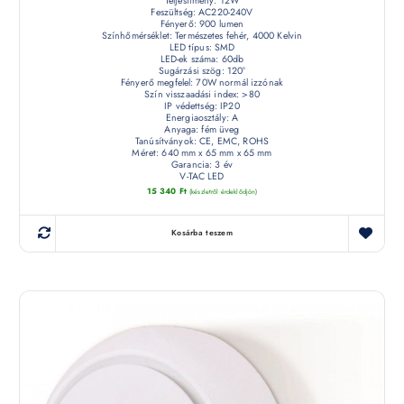
Teljesítmény: 12W
Feszültség: AC220-240V
Fényerő: 900 lumen
Színhőmérséklet: Természetes fehér, 4000 Kelvin
LED típus: SMD
LED-ek száma: 60db
Sugárzási szög: 120°
Fényerő megfelel: 70W normál izzónak
Szín visszaadási index: >80
IP védettség: IP20
Energiaosztály: A
Anyaga: fém üveg
Tanúsítványok: CE, EMC, ROHS
Méret: 640 mm x 65 mm x 65 mm
Garancia: 3 év
V-TAC LED
15 340
Ft
(készletről érdeklődjön)
Kosárba teszem