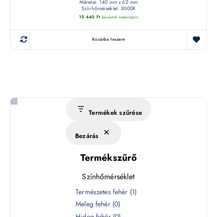
Méretei: 140 mm x 62 mm
Színhőmérséklet: 3000K
15 440
Ft
(készletről érdeklődjön)
Kosárba teszem
Termékek szűrése
Bezárás
Termékszűrő
Színhőmérséklet
S
Természetes fehér
(
1
)
z
Meleg fehér
(
0
)
í
Hideg fehér
(
0
)