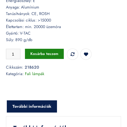
Energiaosztály: E
Anyaga: Alumínium
Tanúsítványok: CE, ROSH
Kapcsolási ciklus: >15000
Élettartam: min. 20000 üzemóra
Gyártó: V-TAC
Súly: 890 g/db
7W LED fekete fali design lámpa 4000K IP54 - 218620 mennyiség
Kosárba teszem
Cikkszám:
218620
Kategória:
Fali lámpák
További információk