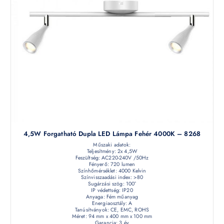
4,5W Forgatható Dupla LED Lámpa Fehér 4000K – 8268
Műszaki adatok:
Teljesítmény: 2x 4,5W
Feszültség: AC220-240V /50Hz
Fényerő: 720 lumen
Színhőmérséklet: 4000 Kelvin
Színvisszaadási index: >80
Sugárzási szög: 100°
IP védettség: IP20
Anyaga: Fém műanyag
Energiaosztály: A
Tanúsítványok: CE, EMC, ROHS
Méret: 94 mm x 400 mm x 100 mm
Garancia: 3 év