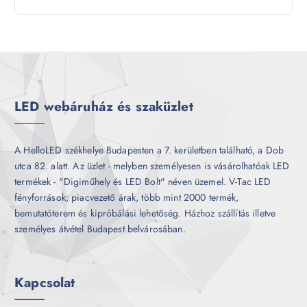
k
t
r
é
e
m
k
r
é
m
k
é
k
LED webáruház és szaküzlet
A HelloLED székhelye Budapesten a 7. kerületben található, a Dob
utca 82. alatt. Az üzlet - melyben személyesen is vásárolhatóak LED
termékek - "Digiműhely és LED Bolt" néven üzemel. V-Tac LED
fényforrások, piacvezető árak, több mint 2000 termék,
bemutatóterem és kipróbálási lehetőség. Házhoz szállítás illetve
személyes átvétel Budapest belvárosában.
Kapcsolat