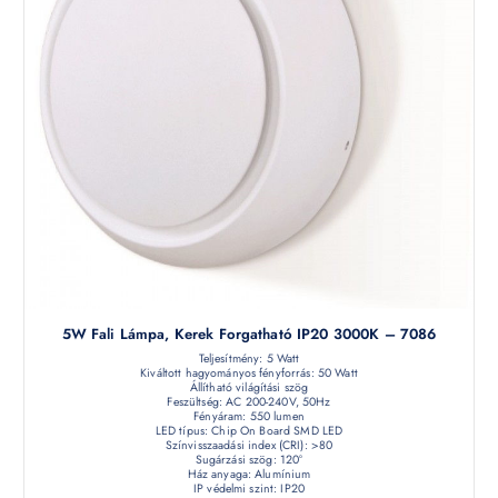
5W Fali Lámpa, Kerek Forgatható IP20 3000K – 7086
Teljesítmény: 5 Watt
Kiváltott hagyományos fényforrás: 50 Watt
Állítható világítási szög
Feszültség: AC 200-240V, 50Hz
Fényáram: 550 lumen
LED típus: Chip On Board SMD LED
Színvisszaadási index (CRI): >80
Sugárzási szög: 120°
Ház anyaga: Alumínium
IP védelmi szint: IP20