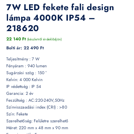
7W LED fekete fali design
lámpa 4000K IP54 –
218620
22 140
Ft
(készletről érdeklődjön)
Bolti ár:
22 490 Ft
Teljesítmény : 7 W
Fényáram : 940 lumen
Sugárzási szög : 150 °
Kelvin: 4 000 Kelvin
IP védettség : IP 54
Garancia: 2 év
Feszültség : AC:220-240V,50Hz
Színvisszaadási index (CRI) : >80
Szín: Fekete
Szerelhetőség: Felületre szerelhető
Méret: 220 mm x 48 mm x 90 mm