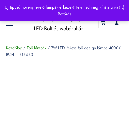
S
Új típusú növénynevelő lámpák érkeztek! Tekintsd meg kínálatunkat! :)
k
Bezárás
HelloLED.hu
i
0
p
LED Bolt és webáruház
t
o
c
Kezdőlap
/
Fali lámpák
/ 7W LED fekete fali design lámpa 4000K
o
IP54 – 218620
n
t
e
n
t