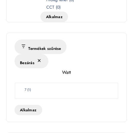
n
CCT
(
0
)
h
Alkalmaz
ő
m
é
r
s
Termékek szűrése
é
k
Bezárás
l
Watt
e
t
W
7
(
1
)
a
t
t
Alkalmaz