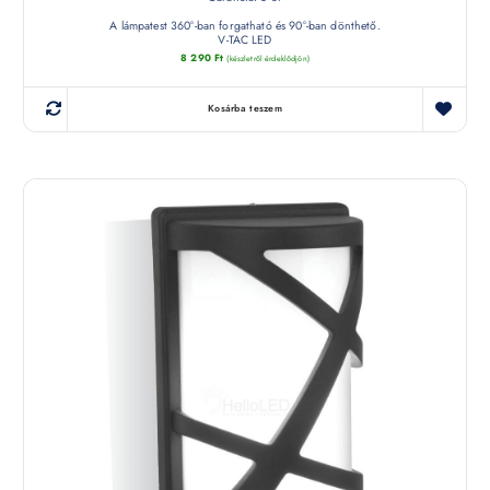
A lámpatest 360°-ban forgatható és 90°-ban dönthető.
V-TAC LED
8 290
Ft
(készletről érdeklődjön)
Kosárba teszem