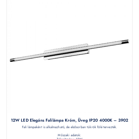
12W LED Elegáns Falilámpa Króm, Üveg IP20 4000K – 3902
Fali lámpaként is alkalmazható, de elsősorban tükrök fölé tervezték.
Műszaki adatok: