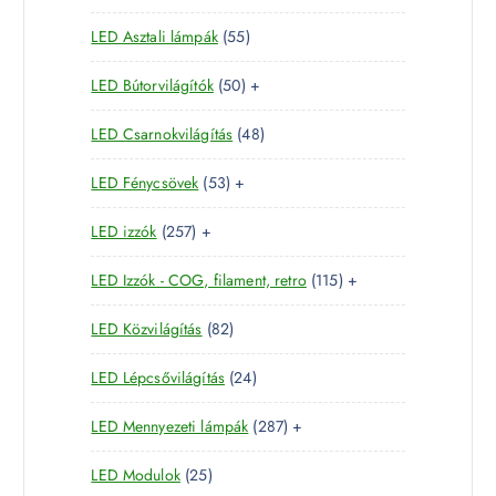
3
t
m
k
5
LED Asztali lámpák
55
4
e
é
5
t
r
k
5
LED Bútorvilágítók
50
+
t
e
m
0
e
r
é
4
LED Csarnokvilágítás
48
t
r
m
k
8
e
m
é
5
LED Fénycsövek
53
+
t
r
é
k
3
e
m
k
2
LED izzók
257
+
t
r
é
5
e
m
k
1
LED Izzók - COG, filament, retro
115
+
7
r
é
1
t
m
k
8
LED Közvilágítás
82
5
e
é
2
t
r
k
2
LED Lépcsővilágítás
24
t
e
m
4
e
r
é
2
LED Mennyezeti lámpák
287
+
t
r
m
k
8
e
m
é
2
LED Modulok
25
7
r
é
k