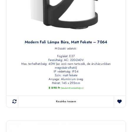
Modern Fali Lámpa Búra, Matt Fekete – 7064
Műszaki adatok:
Foglalat: E27
Feszültség: AC: 220-240V
Max. terhelhetőség: 40W (az izzó nem tartozék, de áruházunkban
megvásárolható)
IP védettség: IP54
Szín: matt fekete
Anyaga: Alumínium üveg
Méret: 145 x 295mm
8 890
Ft
(készletről érdeklődjön)
Kosárba teszem