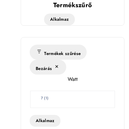
Termékszűrő
Alkalmaz
Termékek szűrése
Bezárás
Watt
W
7
(
1
)
a
t
t
Alkalmaz