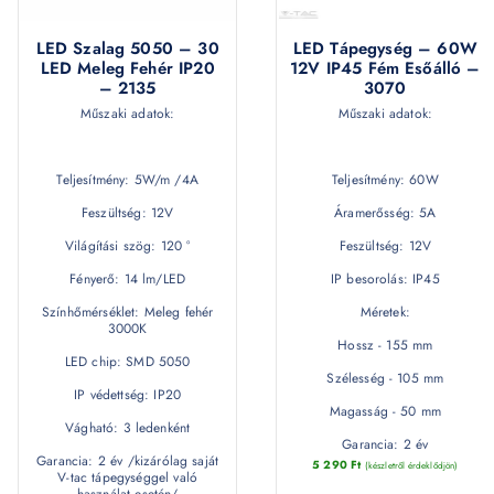
LED Szalag 5050 – 30
LED Tápegység – 60W
LED Meleg Fehér IP20
12V IP45 Fém Esőálló –
– 2135
3070
Műszaki adatok:
Műszaki adatok:
Teljesítmény: 5W/m /4A
Teljesítmény: 60W
Feszültség: 12V
Áramerősség: 5A
Világítási szög: 120 °
Feszültség: 12V
Fényerő: 14 lm/LED
IP besorolás: IP45
Színhőmérséklet: Meleg fehér
Méretek:
3000K
Hossz - 155 mm
LED chip: SMD 5050
Szélesség - 105 mm
IP védettség: IP20
Magasság - 50 mm
Vágható: 3 ledenként
Garancia: 2 év
Garancia: 2 év /kizárólag saját
5 290
Ft
(készletről érdeklődjön)
V-tac tápegységgel való
használat esetén/