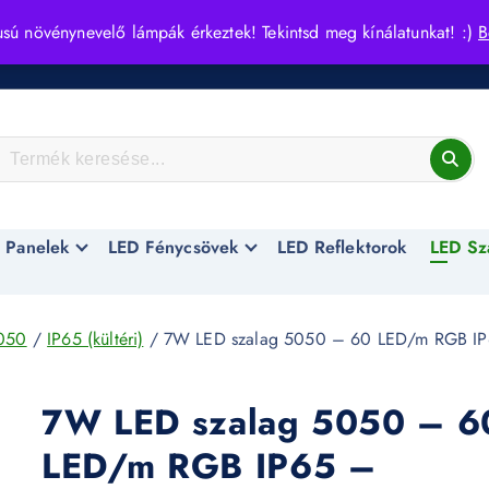
usú növénynevelő lámpák érkeztek! Tekintsd meg kínálatunkat! :)
B
 Panelek
LED Fénycsövek
LED Reflektorok
LED Sz
050
/
IP65 (kültéri)
/ 7W LED szalag 5050 – 60 LED/m RGB I
7W LED szalag 5050 – 6
LED/m RGB IP65 –