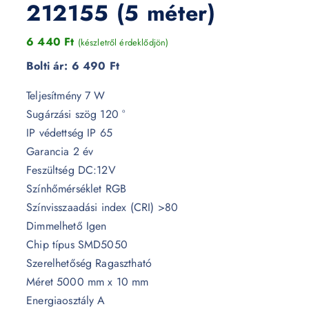
212155 (5 méter)
6 440
Ft
(készletről érdeklődjön)
Bolti ár:
6 490 Ft
Teljesítmény 7 W
Sugárzási szög 120 °
IP védettség IP 65
Garancia 2 év
Feszültség DC:12V
Színhőmérséklet RGB
Színvisszaadási index (CRI) >80
Dimmelhető Igen
Chip típus SMD5050
Szerelhetőség Ragasztható
Méret 5000 mm x 10 mm
Energiaosztály A