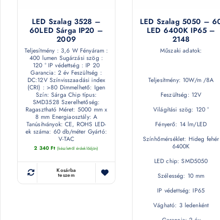
LED Szalag 3528 –
LED Szalag 5050 – 6
60LED Sárga IP20 –
LED 6400K IP65 –
2009
2148
Teljesítmény : 3,6 W Fényáram :
Műszaki adatok:
400 lumen Sugárzási szög :
120 ° IP védettség : IP 20
Garancia: 2 év Feszültség :
DC:12V Színvisszaadási index
Teljesítmény: 10W/m /8A
(CRI) : >80 Dimmelhető: Igen
Szín: Sárga Chip típus:
Feszültség: 12V
SMD3528 Szerelhetőség:
Ragasztható Méret: 5000 mm x
Világítási szög: 120 °
8 mm Energiaosztály: A
Tanúsítványok: CE, ROHS LED-
Fényerő: 14 lm/LED
ek száma: 60 db/méter Gyártó:
V-TAC
Színhőmérséklet: Hideg fehér
6400K
2 340
Ft
(készletről érdeklődjön)
LED chip: SMD5050
Kosárba
Szélesség: 10 mm
teszem
IP védettség: IP65
Vágható: 3 ledenként
Garancia: 2 év