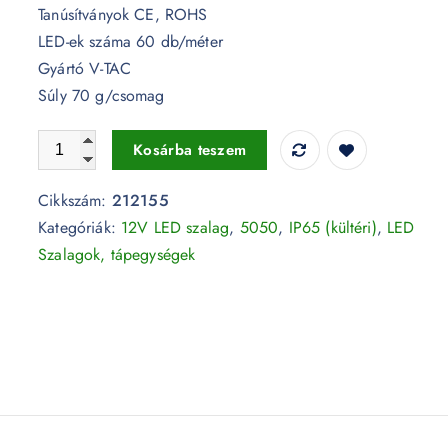
Tanúsítványok CE, ROHS
LED-ek száma 60 db/méter
Gyártó V-TAC
Súly 70 g/csomag
7W LED szalag 5050 - 60 LED/m RGB IP65 - 212155 (5 mé
Kosárba teszem
Cikkszám:
212155
Kategóriák:
12V LED szalag
,
5050
,
IP65 (kültéri)
,
LED
Szalagok, tápegységek