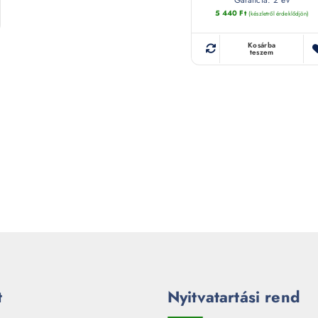
5 440
Ft
(készletről érdeklődjön)
Kosárba
teszem
t
Nyitvatartási rend