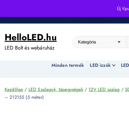
S
Új típ
k
Kedvező árak egész évben!
i
p
HelloLED.hu
t
o
LED Bolt és webáruház
c
o
Minden termék
LED izzók
LED
n
t
e
n
Kezdőlap
/
LED Szalagok, tápegységek
/
12V LED szalag
/
5
t
– 212155 (5 méter)