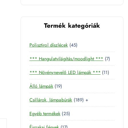
Termék kategóriák
ter) mennyiség
4
Polisztirol díszlécek
45
5
7
*** Hangulatvilágítás/moodlight ***
7
t
t
e
1
*** Növénynevelő LED lámpák ***
11
e
r
1
r
m
1
Álló lámpák
19
t
m
é
9
e
é
k
1
Csillárok, lámpabúrák
189
+
t
r
k
8
e
m
2
Egyéb termékek
25
9
r
é
5
t
m
k
1
Éjszakai fények
17