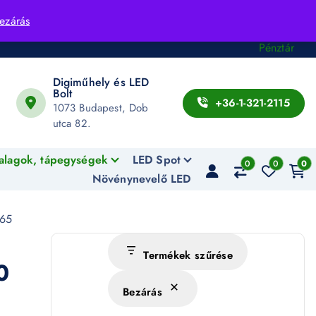
Fiók
ezárás
Kosár
Pénztár
Digiműhely és LED
Bolt
+36-1-321-2115
1073 Budapest, Dob
utca 82.
alagok, tápegységek
LED Spot
0
0
0
Növénynevelő LED
P65
Termékek szűrése
0
Bezárás