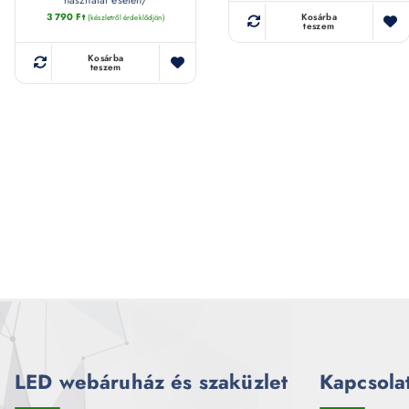
3 790
Ft
Kosárba
(készletről érdeklődjön)
teszem
Kosárba
teszem
LED webáruház és szaküzlet
Kapcsola