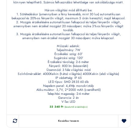
könnyen telepíthető. Számos felhasználási lehetősége van sokoldalúsága miatt.
Három világítási mód állítható be:
1. Sötétedéskor (amennyiben a fény kevesebb, mint 30 lux) automatikusan
bekapcsol és 20%-os fényerőn világít, maximum 5 órán keresztül, majd lekapcsol.
2. Mozgás érzékelésére automatikusan felkapcsol és teljes fényerőn világít,
amennyiben nem érzékel mozgást 20 másodperc múlva 3%-os fényerőn világít
tovább.
3. Mozgás érzékelésére automatikusan felkapcsol és teljes fényerőn világít,
amennyiben nem érzékel mozgást 30 másodperc múlva lekapcsol.
Műszaki adatok:
Teljesítmény: 7W
Érzékelési szög: 60°
Sugárzási szög: 120°
Érzékelési távolság: 2-6 méter
Fényerő: 800 lm (készenléti)
Üzemmód: 3 féle világítási mód
Színhőmérséklet: 4000Kelvin (hátsó világítás) 4000Kelvin (első világítás)
IP védettség: IP 65
LED típus: SMD 2835 60 db
Napelem panel: 4,4Wp monokristály
Akkumulátor: 3,7V, 2*2000 mAh (cserélhető)
Telepítési magasság: 2-4 méter
Garancia: 2 év
V-Tac LED
33 340
Ft
(készletről érdeklődjön)
Kosárba teszem