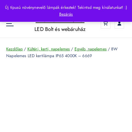
S
Új típusú növénynevelő lámpák érkeztek! Tekintsd meg kínálatunkat! :)
k
Bezárás
HelloLED.hu
i
0
p
LED Bolt és webáruház
t
o
c
Kezdőlap
/
Kültéri, kerti, napelemes
/
Egyéb, napelemes
/ 8W
o
Napelemes LED kertilámpa IP65 4000K – 6669
n
t
e
n
t