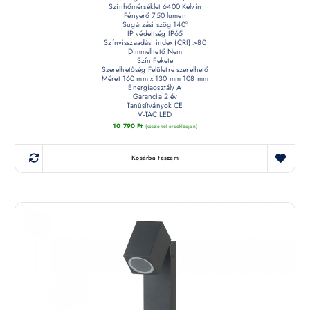
Színhőmérséklet 6400 Kelvin
Fényerő 750 lumen
Sugárzási szög 140°
IP védettség IP65
Színvisszaadási index (CRI) >80
Dimmelhető Nem
Szín Fekete
Szerelhetőség Felületre szerelhető
Méret 160 mm x 130 mm 108 mm
Energiaosztály A
Garancia 2 év
Tanúsítványok CE
V-TAC LED
10 790
Ft
(készletről érdeklődjön)
Kosárba teszem