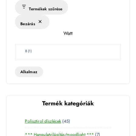
s
Termékek szűrése
é
k
Bezárás
l
Watt
e
t
W
8
(
1
)
a
t
t
Alkalmaz
Termék kategóriák
4
Polisztirol díszlécek
45
5
7
*** Hangulatvilágítás/moodlight ***
7
t