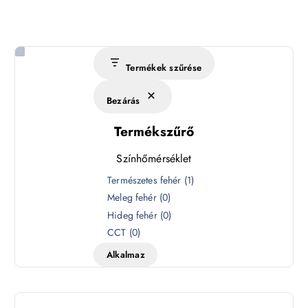
Termékek szűrése
Bezárás
Termékszűrő
Színhőmérséklet
S
Természetes fehér
(
1
)
z
Meleg fehér
(
0
)
í
Hideg fehér
(
0
)
n
CCT
(
0
)
h
Alkalmaz
ő
m
é
r