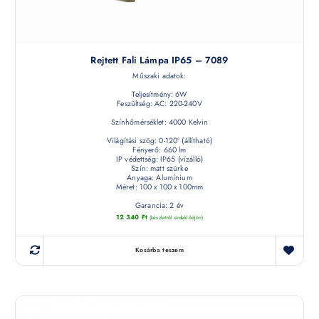
Rejtett Fali Lámpa IP65 – 7089
Műszaki adatok:
Teljesítmény: 6W
Feszültség: AC: 220-240V
Színhőmérséklet: 4000 Kelvin
Világítási szög: 0-120° (állítható)
Fényerő: 660 lm
IP védettség: IP65 (vízálló)
Szín: matt szürke
Anyaga: Alumínium
Méret: 100 x 100 x 100mm
Garancia: 2 év
12 340
Ft
(készletről érdeklődjön)
Kosárba teszem