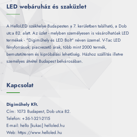
LED webáruház és szaküzlet
A HelloLED székhelye Budapesten a 7. kerületben található, a Dob
utca 82. alatt. Az üzlet - melyben személyesen is vásárolhatóak LED
termékek - "Digiműhely és LED Bolt" néven üzemel. V-Tac LED
fényforrások, piacvezető árak, több mint 2000 termék,
bemutatóterem és kipróbálási lehetőség. Házhoz szállítás illetve
személyes átvétel Budapest belvárosában.
Kapcsolat
Digiműhely Kft.
Cím: 1073 Budapest, Dob utca 82.
Telefon: +36-1-321-2115
E-mail: hello [kukac] helloled.hu
Web: https://www.helloled.hu