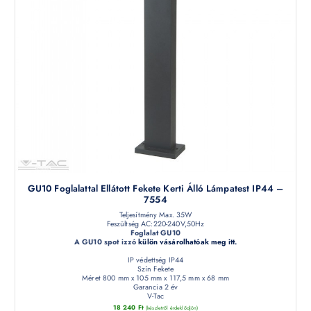
GU10 Foglalattal Ellátott Fekete Kerti Álló Lámpatest IP44 –
7554
Teljesítmény Max. 35W
Feszültség AC:220-240V,50Hz
Foglalat GU10
A GU10 spot izzó
külön vásárolhatóak meg itt
.
IP védettség IP44
Szín Fekete
Méret 800 mm x 105 mm x 117,5 mm x 68 mm
Garancia 2 év
V-Tac
18 240
Ft
(készletről érdeklődjön)