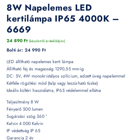
8W Napelemes LED
kertilámpa IP65 4000K –
6669
24 890
Ft
(készletről érdeklődjön)
Bolti ár:
24 990 Ft
LED állítható napelemes kerti lámpa
Állítható fej és magasság 1290,55 mm-ig
DC: 5V, 4W monokristályos szilícium, edzett üveg napelemmel
Kétféle rögzítési mód (talp vagy leszúrható tüske)
Ideális kültéri használatra, IP65 védelemmel ellátva
Teljesítmény 8 W
Fényerő 500 lumen
Sugárzási szög 360 °
Kelvin 4 000 Kelvin
IP védettség IP 65
Garancia 2 év