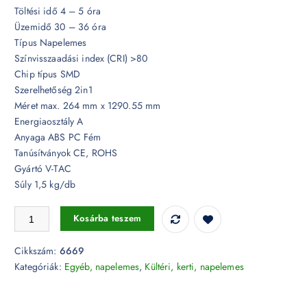
Töltési idő 4 – 5 óra
Üzemidő 30 – 36 óra
Típus Napelemes
Színvisszaadási index (CRI) >80
Chip típus SMD
Szerelhetőség 2in1
Méret max. 264 mm x 1290.55 mm
Energiaosztály A
Anyaga ABS PC Fém
Tanúsítványok CE, ROHS
Gyártó V-TAC
Súly 1,5 kg/db
8W Napelemes LED kertilámpa IP65 4000K - 6669 mennyiség
Kosárba teszem
Cikkszám:
6669
Kategóriák:
Egyéb, napelemes
,
Kültéri, kerti, napelemes