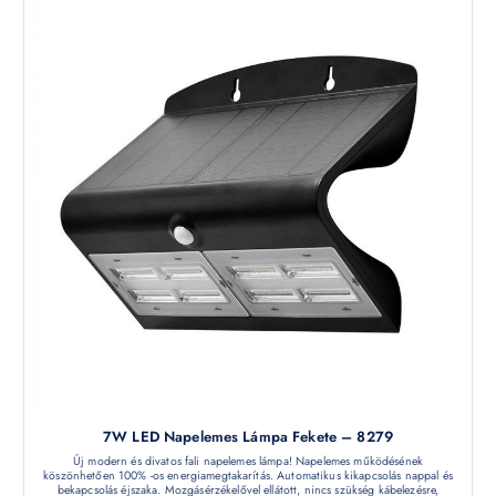
7W LED Napelemes Lámpa Fekete – 8279
Új modern és divatos fali napelemes lámpa! Napelemes működésének
köszönhetően 100% -os energiamegtakarítás. Automatikus kikapcsolás nappal és
bekapcsolás éjszaka. Mozgásérzékelővel ellátott, nincs szükség kábelezésre,