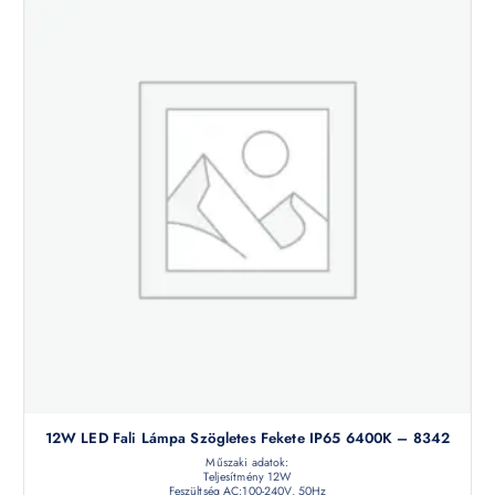
12W LED Fali Lámpa Szögletes Fekete IP65 6400K – 8342
Műszaki adatok:
Teljesítmény 12W
Feszültség AC:100-240V, 50Hz