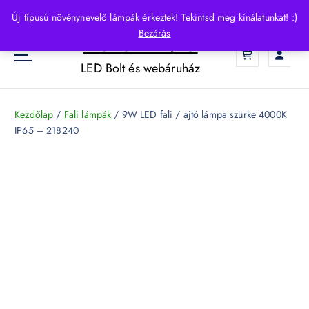
S
Új típusú növénynevelő lámpák érkeztek! Tekintsd meg kínálatunkat! :)
k
Bezárás
HelloLED.hu
i
0
p
LED Bolt és webáruház
t
o
c
Kezdőlap
/
Fali lámpák
/ 9W LED fali / ajtó lámpa szürke 4000K
o
IP65 – 218240
n
t
e
n
t