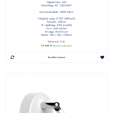
Teljesítmény: 6W
Feszültség: AC: 220-240V
Színhőmérséklet: 4000 Kelvin
Világítási szög: 0-120° (állítható)
Fényerő: 660 lm
IP védettség: IP65 (vízálló)
Szín: matt szürke
Anyaga: Alumínium
Méret: 100 x 100 x 100mm
Garancia: 2 év
12 340
Ft
(készletről érdeklődjön)
Kosárba teszem