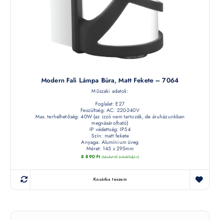
Modern Fali Lámpa Búra, Matt Fekete – 7064
Műszaki adatok:
Foglalat: E27
Feszültség: AC: 220-240V
Max. terhelhetőség: 40W (az izzó nem tartozék, de áruházunkban
megvásárolható)
IP védettség: IP54
Szín: matt fekete
Anyaga: Alumínium üveg
Méret: 145 x 295mm
8 890
Ft
(készletről érdeklődjön)
Kosárba teszem