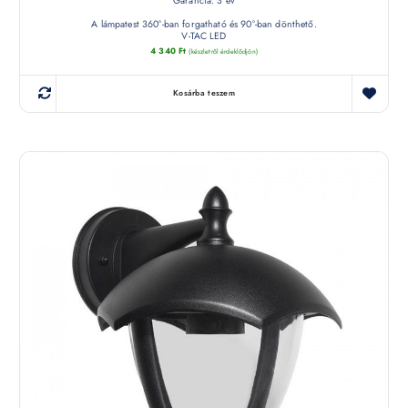
Garancia: 3 év
A lámpatest 360°-ban forgatható és 90°-ban dönthető.
V-TAC LED
4 340
Ft
(készletről érdeklődjön)
Kosárba teszem