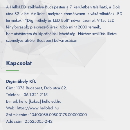
A HelloLED székhelye Budapesten a 7. kerületben található, a Dob
utca 82. alatt. Az üzlet - melyben személyesen is vásárolhatóak LED
termékek - "Digiműhely és LED Bolt" néven üzemel. V-Tac LED
fényforrások, piacvezető árak, több mint 2000 termék,
bemutatóterem és kipróbálási lehetőség. Házhoz szállítás illetve
személyes átvétel Budapest belvárosában.
Kapcsolat
Digiműhely Kft.
Cím: 1073 Budapest, Dob utca 82.
Telefon: +36-1-321-2115
E-mail: hello [kukac] helloled.hu
Web: https://www.helloled.hu
Számlaszám: 10400085-00800178-00000000
Adószám: 25525005-2-42