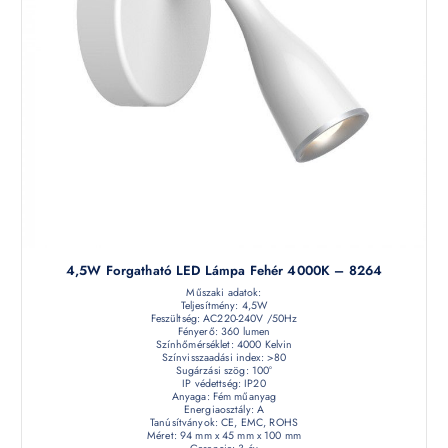
4,5W Forgatható LED Lámpa Fehér 4000K – 8264
Műszaki adatok:
Teljesítmény: 4,5W
Feszültség: AC220-240V /50Hz
Fényerő: 360 lumen
Színhőmérséklet: 4000 Kelvin
Színvisszaadási index: >80
Sugárzási szög: 100°
IP védettség: IP20
Anyaga: Fém műanyag
Energiaosztály: A
Tanúsítványok: CE, EMC, ROHS
Méret: 94 mm x 45 mm x 100 mm