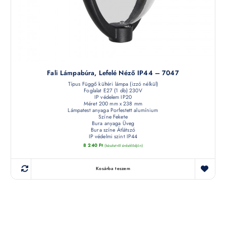
Fali Lámpabúra, Lefelé Néző IP44 – 7047
Típus Függő kültéri lámpa (izzó nélkül)
Foglalat E27 (1 db) 230V
IP védelem IP20
Méret 200 mm x 238 mm
Lámpatest anyaga Porfestett alumínium
Színe Fekete
Bura anyaga Üveg
Bura színe Átlátszó
IP védelmi szint IP44
8 240
Ft
(készletről érdeklődjön)
Kosárba teszem