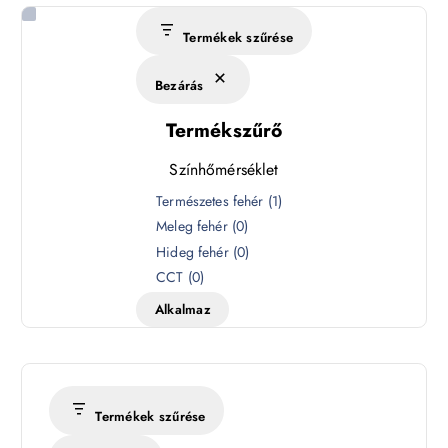
Termékek szűrése
Bezárás
Termékszűrő
Színhőmérséklet
S
Természetes fehér
(
1
)
z
Meleg fehér
(
0
)
í
Hideg fehér
(
0
)
n
CCT
(
0
)
h
Alkalmaz
ő
m
é
r
s
Termékek szűrése
é