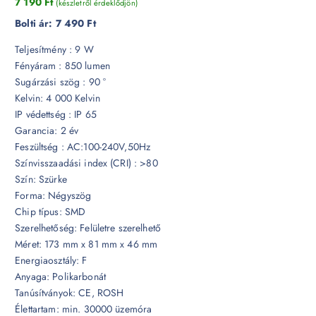
7 190
Ft
(készletről érdeklődjön)
Bolti ár:
7 490 Ft
Teljesítmény : 9 W
Fényáram : 850 lumen
Sugárzási szög : 90 °
Kelvin: 4 000 Kelvin
IP védettség : IP 65
Garancia: 2 év
Feszültség : AC:100-240V,50Hz
Színvisszaadási index (CRI) : >80
Szín: Szürke
Forma: Négyszög
Chip típus: SMD
Szerelhetőség: Felületre szerelhető
Méret: 173 mm x 81 mm x 46 mm
Energiaosztály: F
Anyaga: Polikarbonát
Tanúsítványok: CE, ROSH
Élettartam: min. 30000 üzemóra