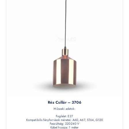
Réz Csillár – 3706
Műszaki adatok:
Foglalat: E27
Kompatibilis fényforrások méretei: A60, A67, ST64, G120
Feszültség: 220-240 V
Kábel hossza: 1 méter