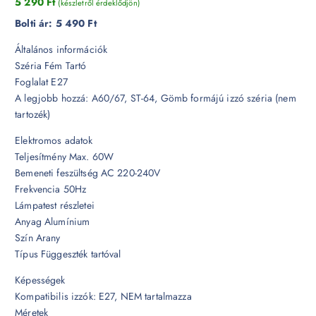
5 290
Ft
(készletről érdeklődjön)
Bolti ár:
5 490 Ft
Általános információk
Széria Fém Tartó
Foglalat E27
A legjobb hozzá: A60/67, ST-64, Gömb formájú izzó széria (nem
tartozék)
Elektromos adatok
Teljesítmény Max. 60W
Bemeneti feszültség AC 220-240V
Frekvencia 50Hz
Lámpatest részletei
Anyag Alumínium
Szín Arany
Típus Függeszték tartóval
Képességek
Kompatibilis izzók: E27, NEM tartalmazza
Méretek