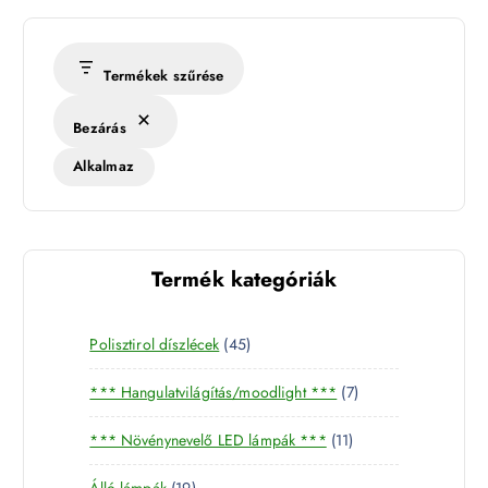
Termékek szűrése
Bezárás
Alkalmaz
Termék kategóriák
4
Polisztirol díszlécek
45
5
7
*** Hangulatvilágítás/moodlight ***
7
t
t
e
1
*** Növénynevelő LED lámpák ***
11
e
r
1
r
m
1
Álló lámpák
19