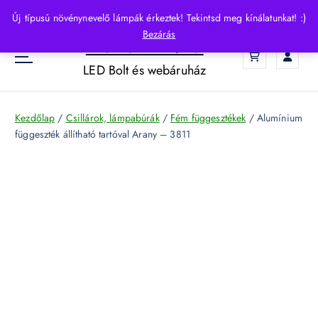
S
Új típusú növénynevelő lámpák érkeztek! Tekintsd meg kínálatunkat! :)
k
Bezárás
HelloLED.hu
i
0
p
LED Bolt és webáruház
t
o
c
Kezdőlap
/
Csillárok, lámpabúrák
/
Fém függesztékek
/ Alumínium
o
függeszték állítható tartóval Arany – 3811
n
t
e
n
t