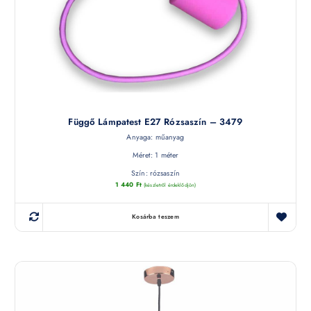
Függő Lámpatest E27 Rózsaszín – 3479
Anyaga: műanyag
Méret: 1 méter
Szín: rózsaszín
1 440
Ft
(készletről érdeklődjön)
Kosárba teszem