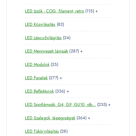
5
e
m
k
1
LED Izzók - COG, filament, retro
115
+
7
r
é
1
t
m
k
8
LED Közvilágítás
82
5
e
é
2
t
r
k
2
LED Lépcsővilágítás
24
t
e
m
4
e
r
é
2
LED Mennyezeti lámpák
287
+
t
r
m
k
8
e
m
é
2
LED Modulok
25
7
r
é
k
5
t
m
k
2
LED Panelek
277
+
t
e
é
7
e
r
k
3
LED Reflektorok
336
+
7
r
m
3
t
m
é
2
LED Spotlámpák: G4, G9, GU10, stb...
235
+
6
e
é
k
3
t
r
k
3
LED Szalagok, tápegységek
364
+
5
e
m
6
t
r
é
2
LED Tükörvilágítás
28
4
e
m
k