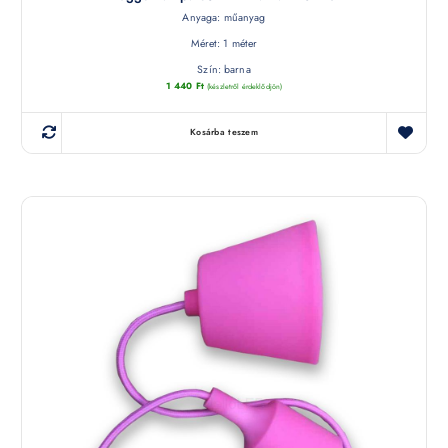
Anyaga: műanyag
Méret: 1 méter
Szín: barna
1 440
Ft
(készletről érdeklődjön)
Kosárba teszem