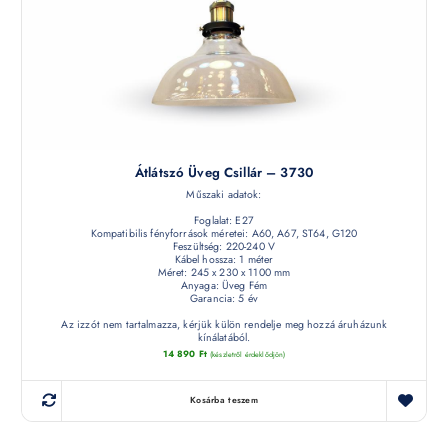
Átlátszó Üveg Csillár – 3730
Műszaki adatok:
Foglalat: E27
Kompatibilis fényforrások méretei: A60, A67, ST64, G120
Feszültség: 220-240 V
Kábel hossza: 1 méter
Méret: 245 x 230 x 1100 mm
Anyaga: Üveg Fém
Garancia: 5 év
Az izzót nem tartalmazza, kérjük külön rendelje meg hozzá áruházunk
kínálatából.
14 890
Ft
(készletről érdeklődjön)
Kosárba teszem