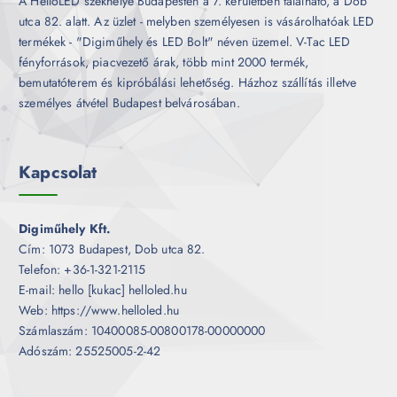
A HelloLED székhelye Budapesten a 7. kerületben található, a Dob
utca 82. alatt. Az üzlet - melyben személyesen is vásárolhatóak LED
termékek - "Digiműhely és LED Bolt" néven üzemel. V-Tac LED
fényforrások, piacvezető árak, több mint 2000 termék,
bemutatóterem és kipróbálási lehetőség. Házhoz szállítás illetve
személyes átvétel Budapest belvárosában.
Kapcsolat
Digiműhely Kft.
Cím: 1073 Budapest, Dob utca 82.
Telefon: +36-1-321-2115
E-mail: hello [kukac] helloled.hu
Web: https://www.helloled.hu
Számlaszám: 10400085-00800178-00000000
Adószám: 25525005-2-42