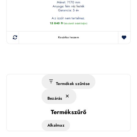
Méret: ?170 mm
Anyaga: fém réz festék
Garancia: 5 év
Az izzót nem tartalmaz.
15 840
Ft
(készletről érdeklődjön)
Kosárba teszem
Termékek szűrése
Bezárás
Termékszűrő
Alkalmaz