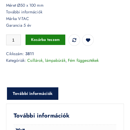
Méret Ø50 x 100 mm
További információk
Márka V-TAC
Garancia 5 év
Alumínium függeszték állítható tartóval Arany - 3811 mennyiség
Kosárba teszem
Cikkszám:
3811
Kategóriák:
Csillárok, lámpabúrák
,
Fém függesztékek
További információk
További információk
Watt