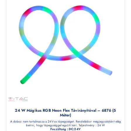
24 W Mágikus RGB Neon Flex Távirányítóval – 6876 (5
Méter)
A doboz nem tartalmazza a 24V-os tápegységet. Rendeléskor megjegyzésként elég
beírni, hogy tápegységgel együtt kéri. Teljesítmény : 24 W
Feszültség : DC:24V