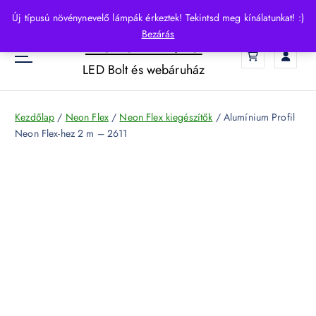
S
Új típusú növénynevelő lámpák érkeztek! Tekintsd meg kínálatunkat! :)
k
Bezárás
HelloLED.hu
i
0
p
LED Bolt és webáruház
t
o
c
Kezdőlap
/
Neon Flex
/
Neon Flex kiegészítők
/ Alumínium Profil
o
Neon Flex-hez 2 m – 2611
n
t
e
n
t