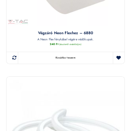
Végzáró Neon Flexhez – 6880
A Neon Flex fénykábel végére védőkupak.
240
Ft
(készletről érdeklődjön)
Kosárba teszem