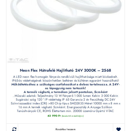
Neon Flex Hátrafelé Hajlítható 24V 3000K – 2568
A LED neon flex homogén fénye és rendkívüli hajlíthatósága miatt közkedvelt.
IP65-ös védettségének köszönhetően beltéren és kültéren egyaránt használható!
Működtetéséhez a szükséges csatlakozókat a doboz tartalmazza. A 24V-
os tápegység nem tartozék!
A termék vágható, a terméken jelzett pontokon, 5cm-ként
. Műszaki adatok: Teljesítmény 13 W Fényerő 1 000 lumen Kelvin 3 000 Kelvin
Sugárzási szög 120 ° IP védettség IP 65 Garancia 2 év Feszültség DC:24V
Színvisszaadási index (CRI) >80 Chip típus SMD2835 Méret 10000 mm x 8 mm x
16 mm A termék vágható 5cm-ként. Energiaosztály A Anyaga Szilikon
Tanúsítványok CE, ROHS Élettartam min. 20000 üzemóra Gyártó V-TAC
43 990
Ft
(készletről érdeklődjön)
Kosárba teszem