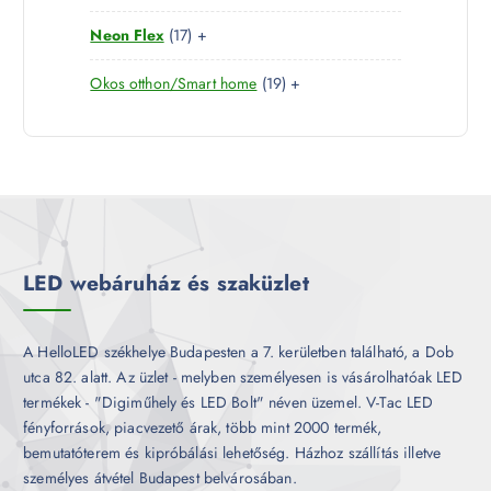
0
e
m
k
1
Neon Flex
17
+
t
r
é
7
e
m
k
1
Okos otthon/Smart home
19
+
t
r
é
9
e
m
k
t
r
é
e
m
k
r
é
m
k
é
k
LED webáruház és szaküzlet
A HelloLED székhelye Budapesten a 7. kerületben található, a Dob
utca 82. alatt. Az üzlet - melyben személyesen is vásárolhatóak LED
termékek - "Digiműhely és LED Bolt" néven üzemel. V-Tac LED
fényforrások, piacvezető árak, több mint 2000 termék,
bemutatóterem és kipróbálási lehetőség. Házhoz szállítás illetve
személyes átvétel Budapest belvárosában.