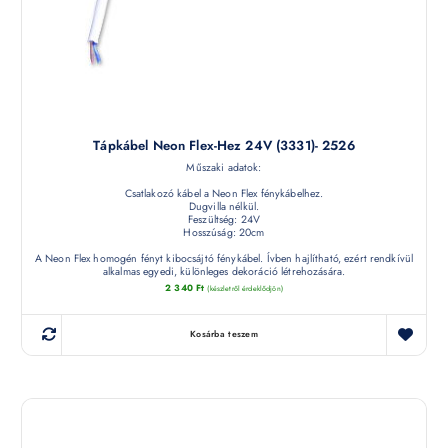
Tápkábel Neon Flex-Hez 24V (3331)- 2526
Műszaki adatok:
Csatlakozó kábel a Neon Flex fénykábelhez.
Dugvilla nélkül.
Feszültség: 24V
Hosszúság: 20cm
A Neon Flex homogén fényt kibocsájtó fénykábel. Ívben hajlítható, ezért rendkívül
alkalmas egyedi, különleges dekoráció létrehozására.
2 340
Ft
(készletről érdeklődjön)
Kosárba teszem