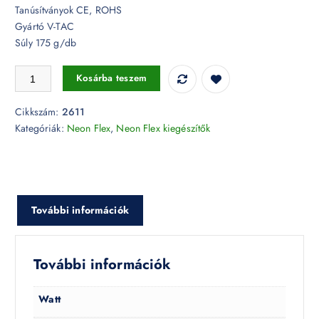
Tanúsítványok CE, ROHS
Gyártó V-TAC
Súly 175 g/db
Alumínium Profil Neon Flex-hez 2 m - 2611 mennyiség
Kosárba teszem
Cikkszám:
2611
Kategóriák:
Neon Flex
,
Neon Flex kiegészítők
További információk
További információk
Watt