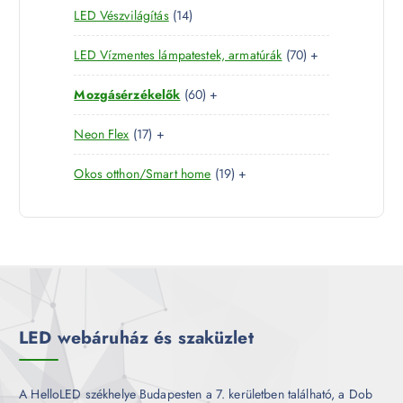
é
1
LED Vészvilágítás
14
t
e
m
k
4
e
r
é
7
LED Vízmentes lámpatestek, armatúrák
70
+
t
r
m
k
0
e
m
é
6
Mozgásérzékelők
60
+
t
r
é
k
0
e
m
k
1
Neon Flex
17
+
t
r
é
7
e
m
k
1
Okos otthon/Smart home
19
+
t
r
é
9
e
m
k
t
r
é
e
m
k
r
é
m
k
é
k
LED webáruház és szaküzlet
A HelloLED székhelye Budapesten a 7. kerületben található, a Dob