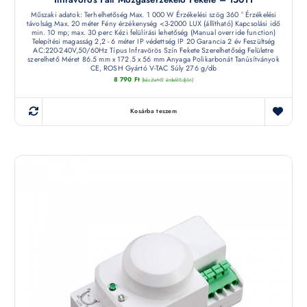
Műszaki adatok: Terhelhetőség Max. 1 000 W Érzékelési szög 360 ° Érzékelési
távolság Max. 20 méter Fény érzékenység <3-2000 LUX (állítható) Kapcsolási idő
min. 10 mp; max. 30 perc Kézi felülírási lehetőség (Manual override function)
Telepítési magasság 2,2 - 6 méter IP védettség IP 20 Garancia 2 év Feszültség
AC:220-240V,50/60Hz Típus Infravörös Szín Fekete Szerelhetőség Felületre
szerelhető Méret 86.5 mm x 172.5 x 56 mm Anyaga Polikarbonát Tanúsítványok
CE, ROSH Gyártó V-TAC Súly 276 g/db
8 790
Ft
(készletről érdeklődjön)
Kosárba teszem