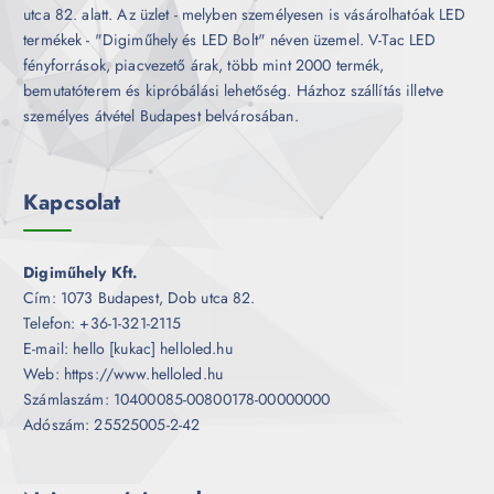
utca 82. alatt. Az üzlet - melyben személyesen is vásárolhatóak LED
termékek - "Digiműhely és LED Bolt" néven üzemel. V-Tac LED
fényforrások, piacvezető árak, több mint 2000 termék,
bemutatóterem és kipróbálási lehetőség. Házhoz szállítás illetve
személyes átvétel Budapest belvárosában.
Kapcsolat
Digiműhely Kft.
Cím: 1073 Budapest, Dob utca 82.
Telefon: +36-1-321-2115
E-mail: hello [kukac] helloled.hu
Web: https://www.helloled.hu
Számlaszám: 10400085-00800178-00000000
Adószám: 25525005-2-42