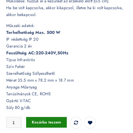
Működése: húzzuk el a kezünket az érzékelő előtt (0-5 cm).
Ha be volt kapcsolva, akkor kikapcsol, illetve ha ki volt kapcsolva,
akkor bekapcsol.
Műszaki adatok:
Terhelhetőség Max. 500 W
IP védettség IP 20
Garancia 2 év
Feszültség AC:220-240V,50Hz
Típus Infravörös
Szín Fehér
Szerelhetőség Süllyeszthető
Méret 35.5 mm x 78.2 mm x 18.7 mm
Anyaga Műanyag
Tanúsítványok CE, ROHS
Gyártó V-TAC
Súly 80 g/db
Beépíthető infravörös közelség-érzékelő 230V max. 500W - 5084 men
Kosárba teszem