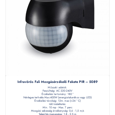
Infravörös Fali Mozgásérzékelő Fekete PIR – 5089
Műszaki adatok:
Feszültség: AC 220-240V
Érzékelési tartomány: 180 °
Névleges terhelés Max:400W (energiatakarékos vagy LED)
Érzékelési távolság: 12m. max (<24 ° C)
Idő késleltetés:
Min. 10 mp - Max. 7 perc
Mozgási sebesség érzékenység: 0,6 - 1,5 m/s
Telepítés magassága: 1.8 - 2.5 m