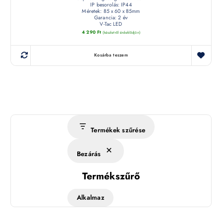
IP besorolás: IP44
Méretek: 85 x 60 x 85mm
Garancia: 2 év
V-Tac LED
4 290
Ft
(készletről érdeklődjön)
Kosárba teszem
Termékek szűrése
Bezárás
Termékszűrő
Alkalmaz