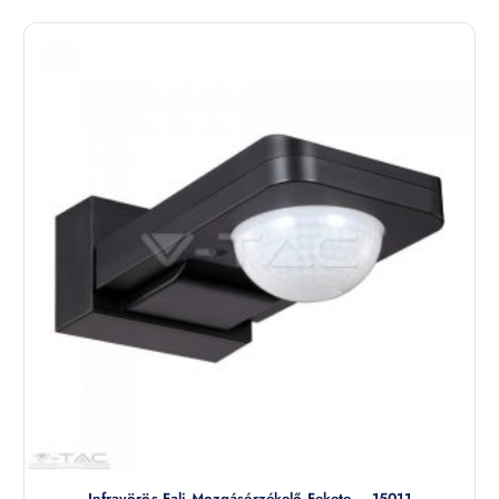
Infravörös Fali Mozgásérzékelő Fekete – 15011