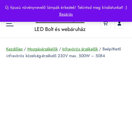
S
Új típusú növénynevelő lámpák érkeztek! Tekintsd meg kínálatunkat! :)
k
Bezárás
HelloLED.hu
i
0
p
LED Bolt és webáruház
t
o
c
Kezdőlap
/
Mozgásérzékelők
/
Infravörös érzékelők
/ Beépíthető
o
infravörös közelség-érzékelő 230V max. 500W – 5084
n
t
e
n
t