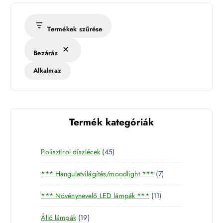
Termékek szűrése
Bezárás
Alkalmaz
Termék kategóriák
4
Polisztirol díszlécek
45
5
7
*** Hangulatvilágítás/moodlight ***
7
t
t
e
1
*** Növénynevelő LED lámpák ***
11
e
r
1
r
m
1
Álló lámpák
19
t
m
é