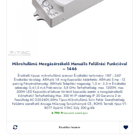
Mikrohullámú Mozgásérzékelő Manuális Felülírási Funkcióval
– 1446
Érzékelő típusa: mikrohullámú szenzor Érzékelési tartomány: 180° ; 360°
Érzékelési távolság: Állítható 1-8 m-ig Kapcsolási késleltetés: Állítható 5 mp - 12
perc-ig Fényérzékenység: Állítható Telepítési magasság: 1,5 m - 3,5 m Érzékelési
sebesség: 0,6-1,5 m/s Frekvencia: 5,8 GHz Terhelhetőség: max. 1200W, max.
300W LED Kapcsolóval kétszer történő kapcsolás esetén a mozgásérzékelő
kiiktatható! Terhelhetőség Max. 300 W IP védettség IP 20 Garancia 2 év
Feszültség AC:220-240V,50Hz Típus Mikrohullámú Szín Fehér Szerelhetőség
Felületre szerelhető Anyaga Műanyag Tanúsítványok CE, ROHS Termék típus VT-
8077 Gyártó V-TAC Súly 200 g/db
6 790
Ft
(készletről érdeklődjön)
Kosárba teszem