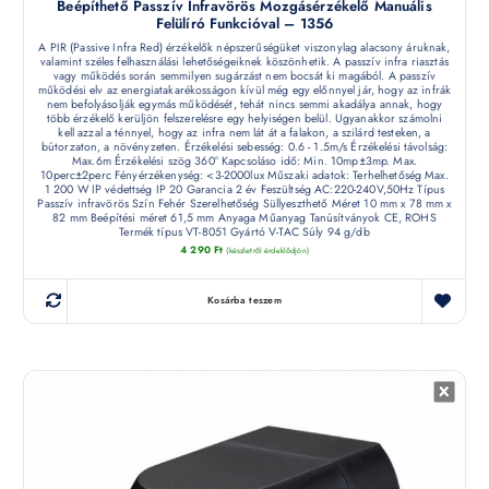
Beépíthető Passzív Infravörös Mozgásérzékelő Manuális
Felülíró Funkcióval – 1356
A PIR (Passive Infra Red) érzékelők népszerűségüket viszonylag alacsony áruknak,
valamint széles felhasználási lehetőségeiknek köszönhetik. A passzív infra riasztás
vagy működés során semmilyen sugárzást nem bocsát ki magából. A passzív
működési elv az energiatakarékosságon kívül még egy előnnyel jár, hogy az infrák
nem befolyásolják egymás működését, tehát nincs semmi akadálya annak, hogy
több érzékelő kerüljön felszerelésre egy helyiségen belül. Ugyanakkor számolni
kell azzal a ténnyel, hogy az infra nem lát át a falakon, a szilárd testeken, a
bútorzaton, a növényzeten. Érzékelési sebesség: 0.6 - 1.5m/s Érzékelési távolság:
Max.6m Érzékelési szög 360° Kapcsoláso idő: Min. 10mp±3mp. Max.
10perc±2perc Fényérzékenység: <3-2000lux Műszaki adatok: Terhelhetőség Max.
1 200 W IP védettség IP 20 Garancia 2 év Feszültség AC:220-240V,50Hz Típus
Passzív infravörös Szín Fehér Szerelhetőség Süllyeszthető Méret 10 mm x 78 mm x
82 mm Beépítési méret 61,5 mm Anyaga Műanyag Tanúsítványok CE, ROHS
Termék típus VT-8051 Gyártó V-TAC Súly 94 g/db
4 290
Ft
(készletről érdeklődjön)
Kosárba teszem