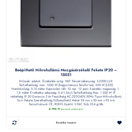
Beépíthető Mikrohullámú Mozgásérzékelő Fekete IP20 –
15031
Műszaki adatok: Érzékelési szög: 180° Fényérzékenység: 3-2000 LUX
Terhelhetőség: max. 1200 W (hagyományos fényforrás), 300 W (LED)
Hatótávolság: 5-15 méter Kapcsolási idő: 10 mp - 12 perc Szerelési magasság: 1 -
1,8 méter Érzékelési sebesség: 0,6-1,5m/s Terhelhetőség Max. 1 200 W IP
védettség IP 20 Garancia 2 év Feszültség AC:220-240V,50Hz Típus Mikrohullámú
Szín Fekete Szerelhetőség Süllyeszthető Méret 95 mm x 50 mm x 95 mm
Tanúsítványok CE, ROHS Gyártó V-TAC Súly 234 g/db
8 790
Ft
(készletről érdeklődjön)
Kosárba teszem