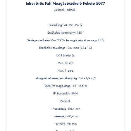
Infravörös Fali Mozgásérzékelő Fekete 5077
Műszaki adatok:
Feszültség: AC 220-240V
Érzékelési tartomány: 180 °
Névleges terhelés Max:300W (energiatakarékos vagy LED)
Érzékelési távolság: 12m. max (<24 ° C)
Idő késleltetés:
Min. 10 mp
Max. 7 perc
Mozgási sebesség érzékenység: 0,6 - 1,5 m/s
Telepítés magassága: 1.8 - 2.5 m
IP besorolás: IP44
Méretek:
• hosszúság: 86,4 mm
• szélesség: 60,4 mm
• átmérő: 98 mm