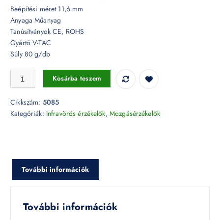
Beépítési méret 11,6 mm
Anyaga Műanyag
Tanúsítványok CE, ROHS
Gyártó V-TAC
Súly 80 g/db
Beépíthető infravörös rövid távú nyitásérzékelő IP20 MAX 500W- 508
Kosárba teszem
Cikkszám:
5085
Kategóriák:
Infravörös érzékelők
,
Mozgásérzékelők
További információk
További információk