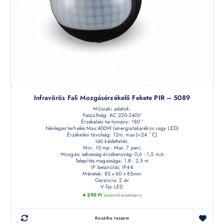
Infravörös Fali Mozgásérzékelő Fekete PIR – 5089
Műszaki adatok:
Feszültség: AC 220-240V
Érzékelési tartomány: 180 °
Névleges terhelés Max:400W (energiatakarékos vagy LED)
Érzékelési távolság: 12m. max (<24 ° C)
Idő késleltetés:
Min. 10 mp - Max. 7 perc
Mozgási sebesség érzékenység: 0,6 - 1,5 m/s
Telepítés magassága: 1.8 - 2.5 m
IP besorolás: IP44
Méretek: 85 x 60 x 85mm
Garancia: 2 év
V-Tac LED
4 290
Ft
(készletről érdeklődjön)
Kosárba teszem