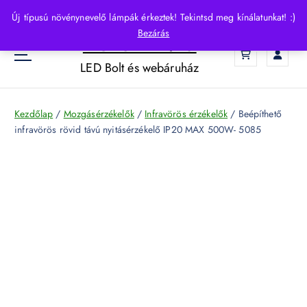
S
Új típusú növénynevelő lámpák érkeztek! Tekintsd meg kínálatunkat! :)
k
Bezárás
HelloLED.hu
i
0
p
LED Bolt és webáruház
t
o
c
Kezdőlap
/
Mozgásérzékelők
/
Infravörös érzékelők
/ Beépíthető
o
infravörös rövid távú nyitásérzékelő IP20 MAX 500W- 5085
n
t
e
n
t