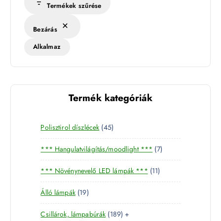
Termékek szűrése
Bezárás
Alkalmaz
Termék kategóriák
4
Polisztirol díszlécek
45
5
7
*** Hangulatvilágítás/moodlight ***
7
t
t
e
1
*** Növénynevelő LED lámpák ***
11
e
r
1
r
m
1
Álló lámpák
19
t
m
é
9
e
é
k
1
Csillárok, lámpabúrák
189
+
t
r
k