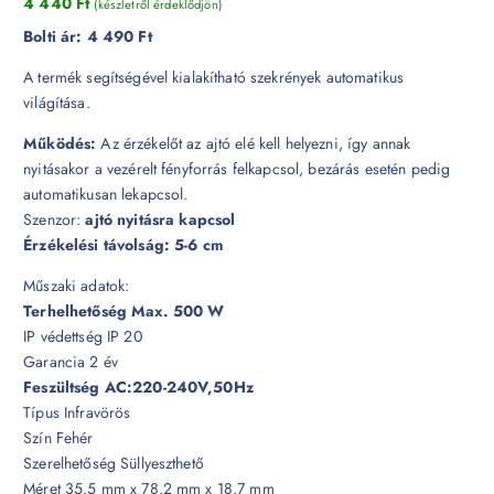
4 440
Ft
(készletről érdeklődjön)
Bolti ár:
4 490 Ft
A termék segítségével kialakítható szekrények automatikus
világítása.
Működés:
Az érzékelőt az ajtó elé kell helyezni, így annak
nyitásakor a vezérelt fényforrás felkapcsol, bezárás esetén pedig
automatikusan lekapcsol.
Szenzor:
ajtó nyitásra kapcsol
Érzékelési távolság: 5-6 cm
Műszaki adatok:
Terhelhetőség Max. 500 W
IP védettség IP 20
Garancia 2 év
Feszültség AC:220-240V,50Hz
Típus Infravörös
Szín Fehér
Szerelhetőség Süllyeszthető
Méret 35.5 mm x 78.2 mm x 18.7 mm