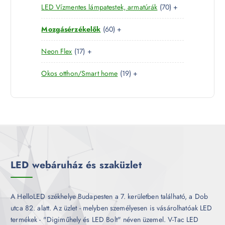
7
LED Vízmentes lámpatestek, armatúrák
70
+
t
r
m
k
0
e
m
é
6
Mozgásérzékelők
60
+
t
r
é
k
0
e
m
k
1
Neon Flex
17
+
t
r
é
7
e
m
k
1
Okos otthon/Smart home
19
+
t
r
é
9
e
m
k
t
r
é
e
m
k
r
é
m
k
é
k
LED webáruház és szaküzlet
A HelloLED székhelye Budapesten a 7. kerületben található, a Dob
utca 82. alatt. Az üzlet - melyben személyesen is vásárolhatóak LED
termékek - "Digiműhely és LED Bolt" néven üzemel. V-Tac LED