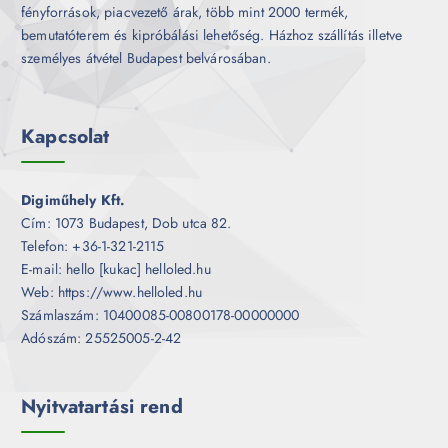
fényforrások, piacvezető árak, több mint 2000 termék,
bemutatóterem és kipróbálási lehetőség. Házhoz szállítás illetve
személyes átvétel Budapest belvárosában.
Kapcsolat
Digiműhely Kft.
Cím: 1073 Budapest, Dob utca 82.
Telefon: +36-1-321-2115
E-mail: hello [kukac] helloled.hu
Web: https://www.helloled.hu
Számlaszám: 10400085-00800178-00000000
Adószám: 25525005-2-42
Nyitvatartási rend