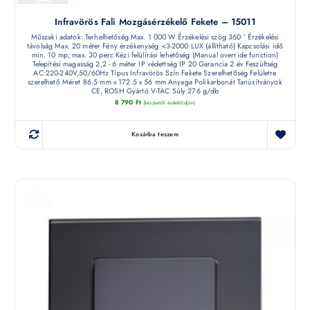
Infravörös Fali Mozgásérzékelő Fekete – 15011
Műszaki adatok: Terhelhetőség Max. 1 000 W Érzékelési szög 360 ° Érzékelési
távolság Max. 20 méter Fény érzékenység <3-2000 LUX (állítható) Kapcsolási idő
min. 10 mp; max. 30 perc Kézi felülírási lehetőség (Manual override function)
Telepítési magasság 2,2 - 6 méter IP védettség IP 20 Garancia 2 év Feszültség
AC:220-240V,50/60Hz Típus Infravörös Szín Fekete Szerelhetőség Felületre
szerelhető Méret 86.5 mm x 172.5 x 56 mm Anyaga Polikarbonát Tanúsítványok
CE, ROSH Gyártó V-TAC Súly 276 g/db
8 790
Ft
(készletről érdeklődjön)
Kosárba teszem