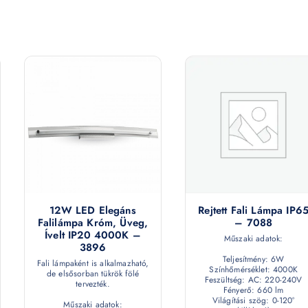
12W LED Elegáns
Rejtett Fali Lámpa IP6
Falilámpa Króm, Üveg,
– 7088
Ívelt IP20 4000K –
Műszaki adatok:
3896
Teljesítmény: 6W
Fali lámpaként is alkalmazható,
Színhőmérséklet: 4000K
de elsősorban tükrök fölé
Feszültség: AC: 220-240V
tervezték.
Fényerő: 660 lm
Világítási szög: 0-120°
Műszaki adatok: