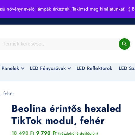
usú növénynevelő lámpák érkeztek! Tekintsd meg kínálatunkat! :)
B
 Panelek
LED Fénycsövek
LED Reflektorok
LED Sz
, fehér
Beolina érintős hexaled
TikTok modul, fehér
O
C
18 490
Ft
9 790
Ft
(készletről érdeklődjön)