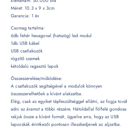
Élettartam: 50.000 óra
1
9
Méret: 10.3 x 9 x 3cm
8
0
Garancia: 1 év
4
9
F
Csomag tartalma:
0
t
6db fehér hexagonal (hatszög) led modul
.
1db USB kábel
F
USB csatlakozók
t
rögzítő szemek
.
kétoldalú ragasztó lapok
Összeszerelése/működése:
A csatlakozók segítségével a modulok könnyen
összeszerelhetőek a kívánt alakzatba.
Elég, csak az egyiket tápfeszültséggel ellátni, az fogja tov
adni az áramot a többi részére. Hátoldallal fölfelé gondosa
rakjuk össze a kívánt formát, ügyelve arra, hogy az USB
lapocskák érintkezői pontosan illeszkedjenek az aljzatba.