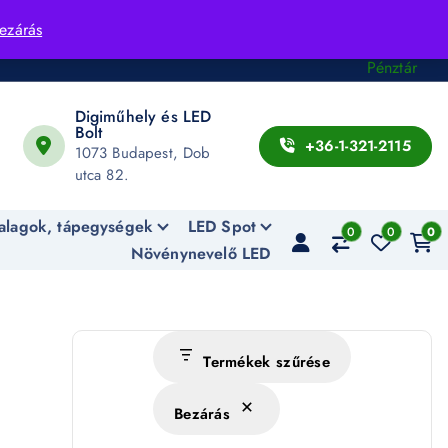
Fiók
ezárás
Kosár
Pénztár
Digiműhely és LED
Bolt
+36-1-321-2115
1073 Budapest, Dob
utca 82.
alagok, tápegységek
LED Spot
0
0
0
Növénynevelő LED
Termékek szűrése
Bezárás