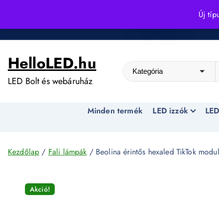
S
Új típ
k
Kedvező árak egész évben!
i
p
HelloLED.hu
t
o
LED Bolt és webáruház
c
o
Minden termék
LED izzók
LED
n
t
e
n
Kezdőlap
/
Fali lámpák
/ Beolina érintős hexaled TikTok modul
t
Akció!