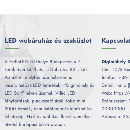
LED webáruház és szaküzlet
Kapcsola
A HelloLED székhelye Budapesten a 7.
Digiműhely K
kerületben található, a Dob utca 82. alatt.
Cím: 1073 Bu
Az üzlet - melyben személyesen is
Telefon: +36-
vásárolhatóak LED termékek - "Digiműhely és
E-mail: hello 
LED Bolt" néven üzemel. V-Tac LED
Web: https://
fényforrások, piacvezető árak, több mint
Számlaszám:
2000 termék, bemutatóterem és kipróbálási
00000000
lehetőség. Házhoz szállítás illetve személyes
Adószám: 25
átvétel Budapest belvárosában.