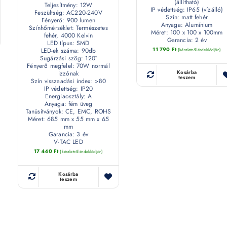
(állítható)
Teljesítmény: 12W
IP védettség: IP65 (vízálló)
Feszültség: AC220-240V
Szín: matt fehér
Fényerő: 900 lumen
Anyaga: Alumínium
Színhőmérséklet: Természetes
Méret: 100 x 100 x 100mm
fehér, 4000 Kelvin
Garancia: 2 év
LED típus: SMD
11 790
Ft
LED-ek száma: 90db
(készletről érdeklődjön)
Sugárzási szög: 120°
Fényerő megfelel: 70W normál
Kosárba
izzónak
teszem
Szín visszaadási index: >80
IP védettség: IP20
Energiaosztály: A
Anyaga: fém üveg
Tanúsítványok: CE, EMC, ROHS
Méret: 685 mm x 55 mm x 65
mm
Garancia: 3 év
V-TAC LED
17 440
Ft
(készletről érdeklődjön)
Kosárba
teszem