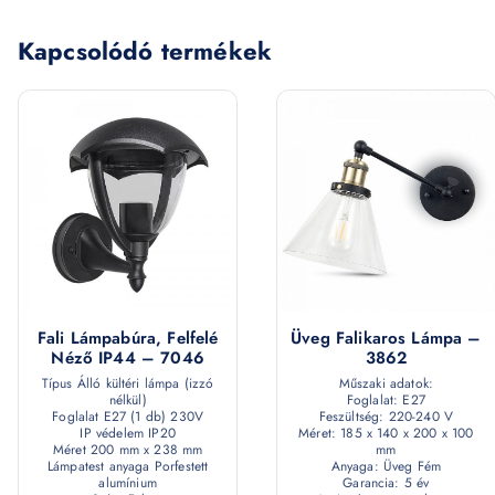
Kapcsolódó termékek
Fali Lámpabúra, Felfelé
Üveg Falikaros Lámpa –
Néző IP44 – 7046
3862
Típus Álló kültéri lámpa (izzó
Műszaki adatok:
nélkül)
Foglalat: E27
Foglalat E27 (1 db) 230V
Feszültség: 220-240 V
IP védelem IP20
Méret: 185 x 140 x 200 x 100
Méret 200 mm x 238 mm
mm
Lámpatest anyaga Porfestett
Anyaga: Üveg Fém
alumínium
Garancia: 5 év