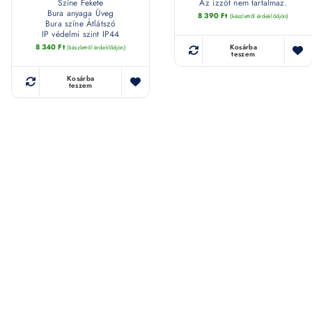
Színe Fekete
Az izzót nem tartalmaz.
Bura anyaga Üveg
8 390
Ft
(készletről érdeklődjön)
Bura színe Átlátszó
IP védelmi szint IP44
8 340
Ft
Kosárba
(készletről érdeklődjön)
teszem
Kosárba
teszem