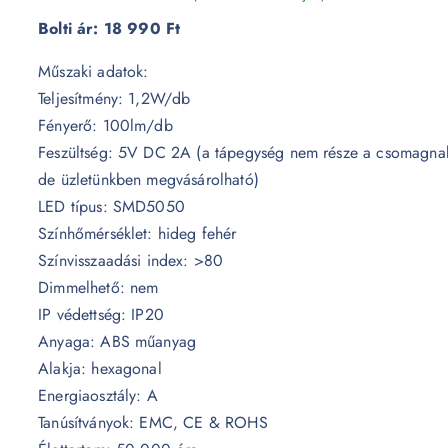
r
u
Bolti ár:
18 990 Ft
i
r
Műszaki adatok:
g
r
Teljesítmény: 1,2W/db
i
e
Fényerő: 100lm/db
n
n
Feszültség: 5V DC 2A (a tápegység nem része a csomagna
a
t
de üzletünkben megvásárolható)
l
p
LED típus: SMD5050
p
r
Színhőmérséklet: hideg fehér
r
i
Színvisszaadási index: >80
i
c
Dimmelhető: nem
c
e
IP védettség: IP20
e
i
Anyaga: ABS műanyag
w
s
Alakja: hexagonal
a
:
Energiaosztály: A
s
9
Tanúsítványok: EMC, CE & ROHS
:
7