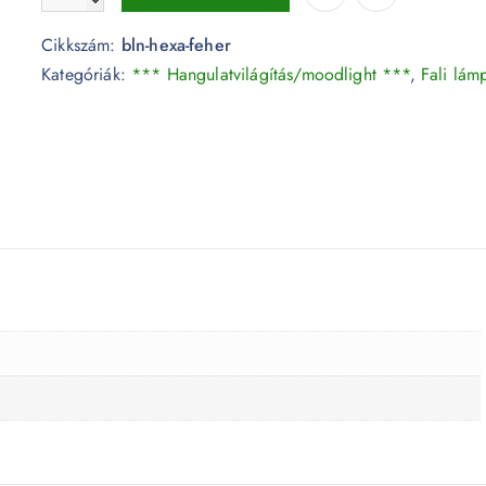
Cikkszám:
bln-hexa-feher
Kategóriák:
*** Hangulatvilágítás/moodlight ***
,
Fali lám