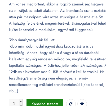
Amikor ez megtörtént, akkor a rögzítő szemek segítségével
stabilizáljuk az adott alakzatot. Az áramforrás csatlakoztatá
után pár másodperc várakozás szükséges a használat előtt.
A hatszög felületének megérintésével, átsimogatásával lehet
ki/be kapcsolni a modulokat, egymástól függetlenül.
Több darab/nagyobb felület:
Több mint 6db modul egymáshoz kapcsolására is van
lehetőség. Ahhoz, hogy akár a 6 vagy a több darabból
kialakított egység rendesen működjön, megfelelő teljesítmé
tápellátás szükséges. A 6db-hoz jellemzően 2A szükséges. 
12db-os alakzathoz már 2 USB tápforrást kell használni. Ha
feszültség/áramerősség nem elégséges, a termék
rendellenesen fog működni (rendszertelenül ki/be kapcsol,
stb…).
Beolina érintős hexaled TikTok modul, fehér mennyiség
Kosárba teszem