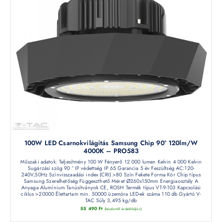
100W LED Csarnokvilágítás Samsung Chip 90° 120lm/W
4000K – PRO583
Műszaki adatok: Teljesítmény 100 W Fényerő 12 000 lumen Kelvin 4 000 Kelvin
Sugárzási szög 90 ° IP védettség IP 65 Garancia 5 év Feszültség AC:120-
240V,50Hz Színvisszaadási index (CRI) >80 Szín Fekete Forma Kör Chip típus
Samsung Szerelhetőség Függeszthető Méret Ø260x150mm Energiaosztály A
Anyaga Alumínium Tanúsítványok CE, ROSH Termék típus VT-9-103 Kapcsolási
ciklus >20000 Élettartam min. 50000 üzemóra LED-ek száma 110 db Gyártó V-
TAC Súly 3,495 kg/db
55 490
Ft
(készletről érdeklődjön)