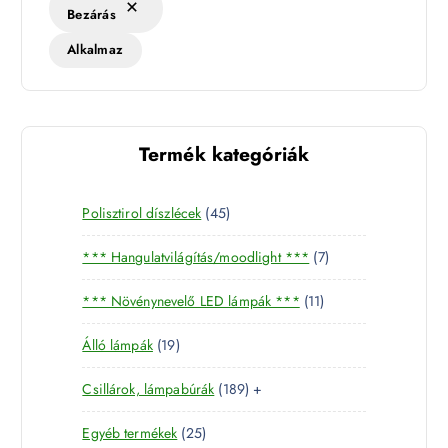
Bezárás
Alkalmaz
Termék kategóriák
4
Polisztirol díszlécek
45
5
7
*** Hangulatvilágítás/moodlight ***
7
t
t
e
1
*** Növénynevelő LED lámpák ***
11
e
r
1
r
m
1
Álló lámpák
19
t
m
é
9
e
é
k
1
Csillárok, lámpabúrák
189
+
t
r
k
8
e
m
2
Egyéb termékek
25
9
r
é