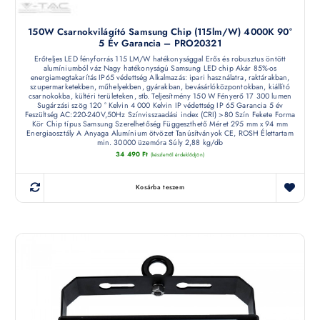
150W Csarnokvilágító Samsung Chip (115lm/W) 4000K 90°
5 Év Garancia – PRO20321
Erőteljes LED fényforrás 115 LM/W hatékonysággal Erős és robusztus öntött
alumíniumból váz Nagy hatékonyságú Samsung LED chip Akár 85%-os
energiamegtakarítás IP65 védettség Alkalmazás: ipari használatra, raktárakban,
szupermarketekben, műhelyekben, gyárakban, bevásárlóközpontokban, kiállító
csarnokokba, kültéri területeken, stb. Teljesítmény 150 W Fényerő 17 300 lumen
Sugárzási szög 120 ° Kelvin 4 000 Kelvin IP védettség IP 65 Garancia 5 év
Feszültség AC:220-240V,50Hz Színvisszaadási index (CRI) >80 Szín Fekete Forma
Kör Chip típus Samsung Szerelhetőség Függeszthető Méret 295 mm x 94 mm
Energiaosztály A Anyaga Alumínium ötvözet Tanúsítványok CE, ROSH Élettartam
min. 30000 üzemóra Súly 2,88 kg/db
34 490
Ft
(készletről érdeklődjön)
Kosárba teszem