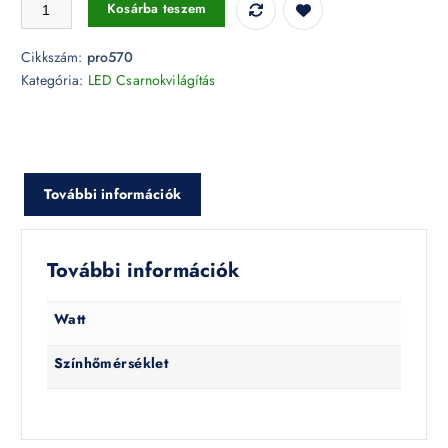
Csarnokvilágítóhoz alumínium bura 90° - PRO570 mennyiség
Kosárba teszem
Cikkszám:
pro570
Kategória:
LED Csarnokvilágítás
További információk
További információk
Watt
Színhőmérséklet