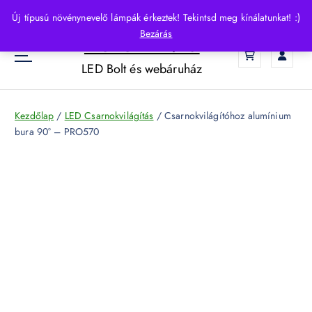
S
Új típusú növénynevelő lámpák érkeztek! Tekintsd meg kínálatunkat! :)
k
Bezárás
HelloLED.hu
i
0
p
LED Bolt és webáruház
t
o
c
Kezdőlap
/
LED Csarnokvilágítás
/ Csarnokvilágítóhoz alumínium
o
bura 90° – PRO570
n
t
e
n
t