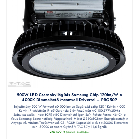
500W LED Csarnokvilágítás Samsung Chip 120lm/W A
4000K Dimmelhető Meanwell Driverrel – PRO509
Teljesítmény 500 W Fényerő 60 000 lumen Sugárzási szög 120 ° Kelvin 4 000
Kelvin IP védettség IP 65 Garancia 5 év Feszültség AC:100-277V,50Hz
Színvisszaadási index (CRI) >80 Dimmelhető Igen Szín Fekete Forma Kör Chip
típus Samsung Szerelhetőség Függeszthető Méret Ø360x302mm Energiaosztály A
Anyaga Alumínium Tanúsítványok CE, ROSH Kapcsolási ciklus >20000 Élettartam
min. 30000 üzemóra Gyártó V-TAC Súly 11,6 kg/db
276 490
Ft
(készletről érdeklődjön)