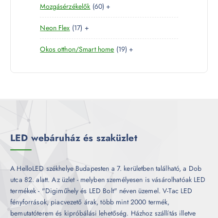
6
Mozgásérzékelők
60
+
t
r
é
k
0
e
m
k
1
Neon Flex
17
+
t
r
é
7
e
m
k
1
Okos otthon/Smart home
19
+
t
r
é
9
e
m
k
t
r
é
e
m
k
r
é
m
k
é
k
LED webáruház és szaküzlet
A HelloLED székhelye Budapesten a 7. kerületben található, a Dob
utca 82. alatt. Az üzlet - melyben személyesen is vásárolhatóak LED
termékek - "Digiműhely és LED Bolt" néven üzemel. V-Tac LED
fényforrások, piacvezető árak, több mint 2000 termék,
bemutatóterem és kipróbálási lehetőség. Házhoz szállítás illetve