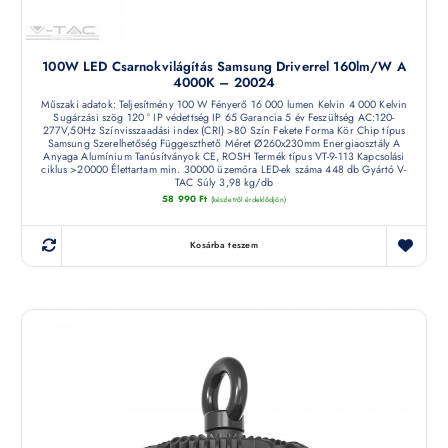
100W LED Csarnokvilágítás Samsung Driverrel 160lm/W A
4000K – 20024
Műszaki adatok: Teljesítmény 100 W Fényerő 16 000 lumen Kelvin 4 000 Kelvin
Sugárzási szög 120 ° IP védettség IP 65 Garancia 5 év Feszültség AC:120-
277V,50Hz Színvisszaadási index (CRI) >80 Szín Fekete Forma Kör Chip típus
Samsung Szerelhetőség Függeszthető Méret Ø260x230mm Energiaosztály A
Anyaga Alumínium Tanúsítványok CE, ROSH Termék típus VT-9-113 Kapcsolási
ciklus >20000 Élettartam min. 30000 üzemóra LED-ek száma 448 db Gyártó V-
TAC Súly 3,98 kg/db
58 990
Ft
(készletről érdeklődjön)
Kosárba teszem