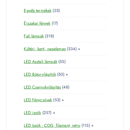
8
e
m
2
Egyéb termékek
25
9
r
é
5
t
m
k
1
Éjszakai fények
17
t
e
é
7
e
r
k
3
Fali lámpák
318
t
r
m
1
e
m
é
3
Kültéri, kerti, napelemes
334
+
8
r
é
k
3
t
m
k
5
LED Asztali lámpák
55
4
e
é
5
t
r
k
5
LED Bútorvilágítók
50
+
t
e
m
0
e
r
é
4
LED Csarnokvilágítás
48
t
r
m
k
8
e
m
é
5
LED Fénycsövek
53
+
t
r
é
k
3
e
m
k
2
LED izzók
257
+
t
r
é
5
e
m
k
1
LED Izzók - COG, filament, retro
115
+
7
r
é