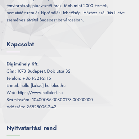
fényforrások, piacvezető árak, több mint 2000 termék,
bemutatóterem és kipróbálási lehetőség. Házhoz szállítás illetve
személyes átvétel Budapest belvárosában.
Kapcsolat
Digiműhely Kft.
Cím: 1073 Budapest, Dob utca 82.
Telefon: +36-1-321-2115
E-mail: hello [kukac] helloled.hu
Web: https://www.helloled.hu
Számlaszám: 10400085-00800178-00000000
Adószám: 25525005-2-42
Nyitvatartási rend