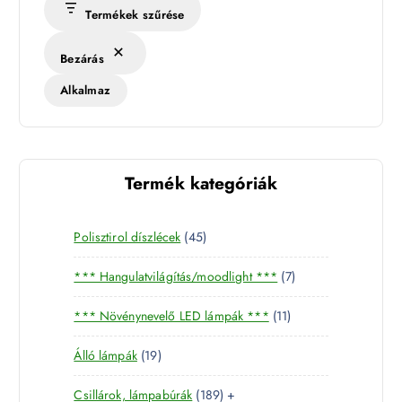
Termékek szűrése
Bezárás
Alkalmaz
Termék kategóriák
4
Polisztirol díszlécek
45
5
7
*** Hangulatvilágítás/moodlight ***
7
t
t
e
1
*** Növénynevelő LED lámpák ***
11
e
r
1
r
m
1
Álló lámpák
19
t
m
é
9
e
é
k
1
Csillárok, lámpabúrák
189
+
t
r
k