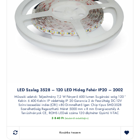
LED Szalag 3528 – 120 LED Hideg Fehér IP20 – 2002
Műszaki adatok: Teljesítmény 7,2 W Fényerő 600 lumen Sugárzási szög 120 °
Kelvin 6 400 Kelvin IP védettség IP 20 Garancia 2 év Feszültség DC:12V
Színvisszaadási index (CRI) >80 Dimmelhető Igen Chip típus SMD3528
Szerelhetőség Ragasztható Méret 5000 mm x 8 mm Energiaosztály A
Tanúsítványok CE, ROHS LED-ek száma 120 db/méter Gyártó V-TAC
3 840
Ft
(készletről érdeklődjön)
Kosárba teszem