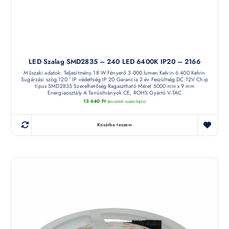
LED Szalag SMD2835 – 240 LED 6400K IP20 – 2166
Műszaki adatok: Teljesítmény 18 W Fényerő 3 000 lumen Kelvin 6 400 Kelvin
Sugárzási szög 120 ° IP védettség IP 20 Garancia 2 év Feszültség DC:12V Chip
típus SMD2835 Szerelhetőség Ragasztható Méret 5000 mm x 9 mm
Energiaosztály A Tanúsítványok CE, ROHS Gyártó V-TAC
13 640
Ft
(készletről érdeklődjön)
Kosárba teszem