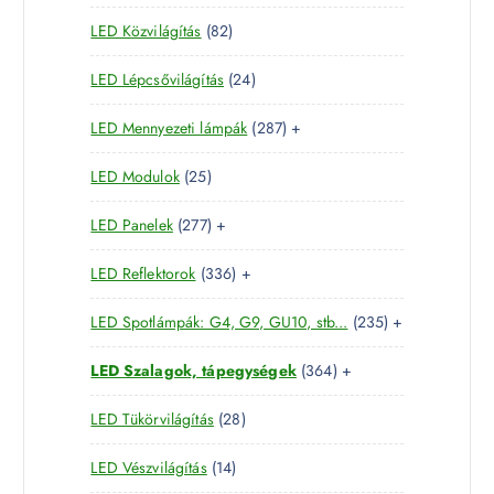
1
t
m
k
8
LED Közvilágítás
82
5
e
é
2
t
r
k
2
LED Lépcsővilágítás
24
t
e
m
4
e
r
é
2
LED Mennyezeti lámpák
287
+
t
r
m
k
8
e
m
é
2
LED Modulok
25
7
r
é
k
5
t
m
k
2
LED Panelek
277
+
t
e
é
7
e
r
k
3
LED Reflektorok
336
+
7
r
m
3
t
m
é
2
LED Spotlámpák: G4, G9, GU10, stb...
235
+
6
e
é
k
3
t
r
k
3
LED Szalagok, tápegységek
364
+
5
e
m
6
t
r
é
2
LED Tükörvilágítás
28
4
e
m
k
8
t
r
é
1
LED Vészvilágítás
14
t
e
m
k
4
e