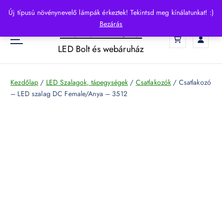
S
Új típusú növénynevelő lámpák érkeztek! Tekintsd meg kínálatunkat! :)
k
Bezárás
HelloLED.hu
i
0
p
LED Bolt és webáruház
t
o
c
Kezdőlap
/
LED Szalagok, tápegységek
/
Csatlakozók
/ Csatlakozó
o
– LED szalag DC Female/Anya – 3512
n
t
e
n
t