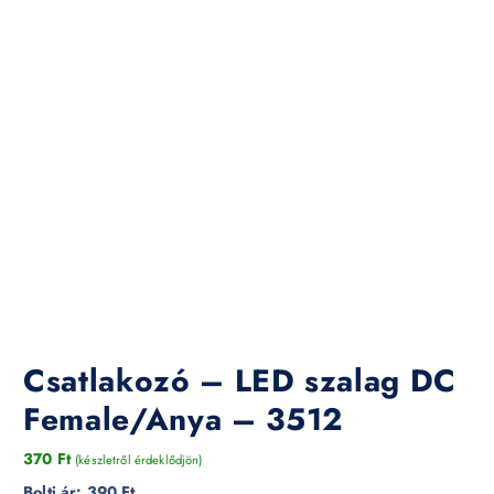
Csatlakozó – LED szalag DC
Female/Anya – 3512
370
Ft
(készletről érdeklődjön)
Bolti ár:
390 Ft