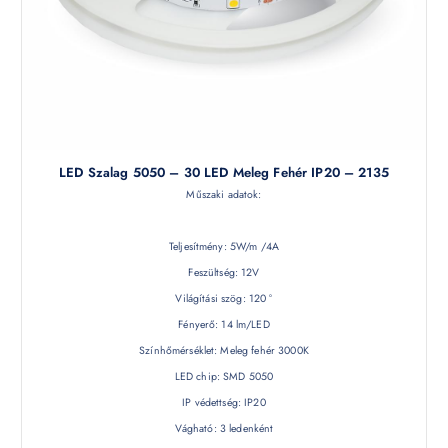
LED Szalag 5050 – 30 LED Meleg Fehér IP20 – 2135
Műszaki adatok:
Teljesítmény: 5W/m /4A
Feszültség: 12V
Világítási szög: 120 °
Fényerő: 14 lm/LED
Színhőmérséklet: Meleg fehér 3000K
LED chip: SMD 5050
IP védettség: IP20
Vágható: 3 ledenként