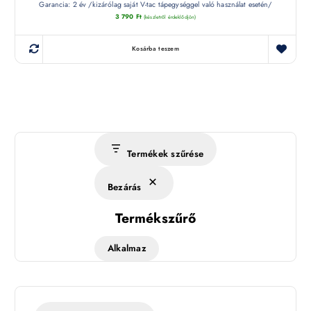
Garancia: 2 év /kizárólag saját V-tac tápegységgel való használat esetén/
3 790
Ft
(készletről érdeklődjön)
Kosárba teszem
Termékek szűrése
Bezárás
Termékszűrő
Alkalmaz