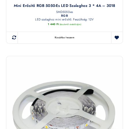
Mini Erősítő RGB 5050-Es LED Szalaghoz 3 * 4A – 3018
SMD5050-es
RGB
LED szalaghoz mini erősítő. Feszültség: 12V
1 440
Ft
(készletről érdeklődjön)
Kosárba teszem