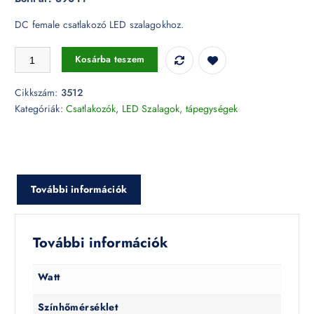
DC female csatlakozó LED szalagokhoz.
Csatlakozó - LED szalag DC Female/Anya - 3512 mennyiség
Kosárba teszem
Cikkszám:
3512
Kategóriák:
Csatlakozók
,
LED Szalagok, tápegységek
További információk
További információk
Watt
Színhőmérséklet