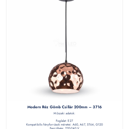
Modern Réz Gömb Csillár 200mm – 3716
Műszaki adatok:
Foglalat: E27
Kompatibilis fényforrások méretei: A60, A67, ST64, G120
Feszültség: 220-240 V