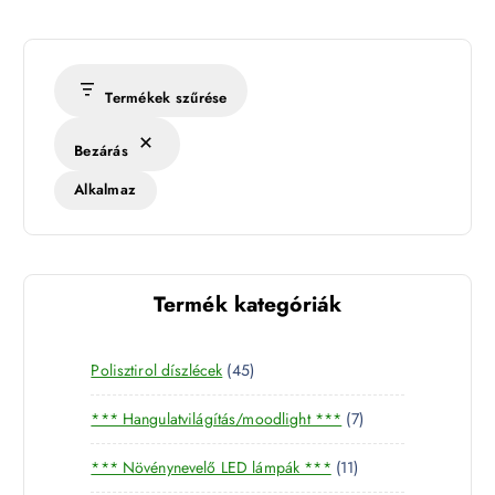
Termékek szűrése
Bezárás
Alkalmaz
Termék kategóriák
4
Polisztirol díszlécek
45
5
7
*** Hangulatvilágítás/moodlight ***
7
t
t
e
1
*** Növénynevelő LED lámpák ***
11
e
r
1
r