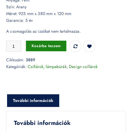
Szín: Arany
Méret: 925 mm x 380 mm x 120 mm
Garancia: 5 év
A csomagolás az izzókat nem tartalmazza.
Design csillár, modern arany színű - 3889 mennyiség
Kosárba teszem
Cikkszám:
3889
Kategóriák:
Csillárok, lámpabúrák
,
Design csillárok
További információk
További információk