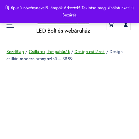
S
Új típusú növénynevelő lámpák érkeztek! Tekintsd meg kínálatunkat! :)
k
Bezárás
HelloLED.hu
i
0
p
LED Bolt és webáruház
t
o
c
Kezdőlap
/
Csillárok, lámpabúrák
/
Design csillárok
/ Design
o
csillár, modern arany színű – 3889
n
t
e
n
t