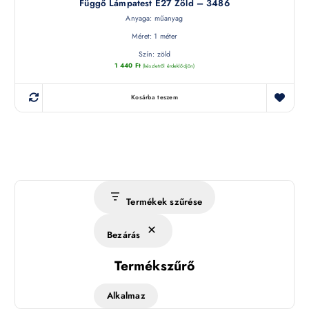
Függő Lámpatest E27 Zöld – 3486
Anyaga: műanyag
Méret: 1 méter
Szín: zöld
1 440
Ft
(készletről érdeklődjön)
Kosárba teszem
Termékek szűrése
Bezárás
Termékszűrő
Alkalmaz