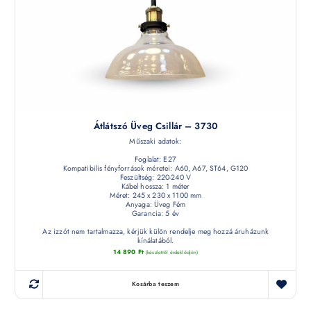
Átlátszó Üveg Csillár – 3730
Műszaki adatok:
Foglalat: E27
Kompatibilis fényforrások méretei: A60, A67, ST64, G120
Feszültség: 220-240 V
Kábel hossza: 1 méter
Méret: 245 x 230 x 1100 mm
Anyaga: Üveg Fém
Garancia: 5 év
Az izzót nem tartalmazza, kérjük külön rendelje meg hozzá áruházunk
kínálatából.
14 890
Ft
(készletről érdeklődjön)
Kosárba teszem