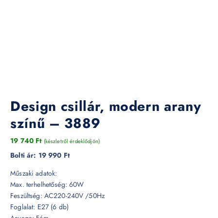
Design csillár, modern arany
színű – 3889
19 740
Ft
(készletről érdeklődjön)
Bolti ár:
19 990 Ft
Műszaki adatok:
Max. terhelhetőség: 60W
Feszültség: AC220-240V /50Hz
Foglalat: E27 (6 db)
Anyaga: Fém