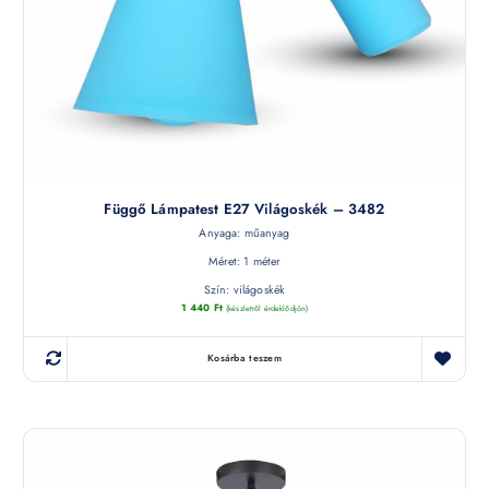
Függő Lámpatest E27 Világoskék – 3482
Anyaga: műanyag
Méret: 1 méter
Szín: világoskék
1 440
Ft
(készletről érdeklődjön)
Kosárba teszem