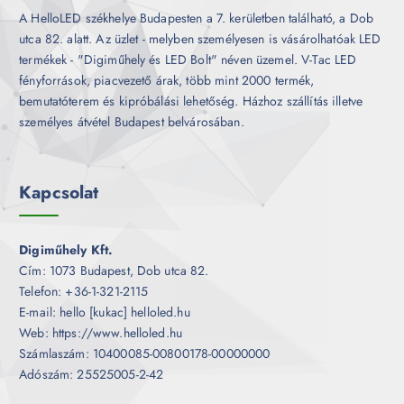
A HelloLED székhelye Budapesten a 7. kerületben található, a Dob
utca 82. alatt. Az üzlet - melyben személyesen is vásárolhatóak LED
termékek - "Digiműhely és LED Bolt" néven üzemel. V-Tac LED
fényforrások, piacvezető árak, több mint 2000 termék,
bemutatóterem és kipróbálási lehetőség. Házhoz szállítás illetve
személyes átvétel Budapest belvárosában.
Kapcsolat
Digiműhely Kft.
Cím: 1073 Budapest, Dob utca 82.
Telefon: +36-1-321-2115
E-mail: hello [kukac] helloled.hu
Web: https://www.helloled.hu
Számlaszám: 10400085-00800178-00000000
Adószám: 25525005-2-42