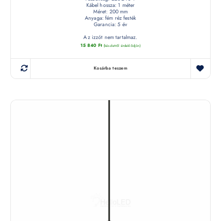
Kábel hossza: 1 méter
Méret: 200 mm
Anyaga: fém réz festék
Garancia: 5 év
Az izzót nem tartalmaz.
15 840
Ft
(készletről érdeklődjön)
Kosárba teszem