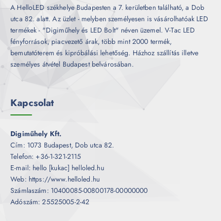
A HelloLED székhelye Budapesten a 7. kerületben található, a Dob
utca 82. alatt. Az üzlet - melyben személyesen is vásárolhatóak LED
termékek - "Digiműhely és LED Bolt" néven üzemel. V-Tac LED
fényforrások, piacvezető árak, több mint 2000 termék,
bemutatóterem és kipróbálási lehetőség. Házhoz szállítás illetve
személyes átvétel Budapest belvárosában.
Kapcsolat
Digiműhely Kft.
Cím: 1073 Budapest, Dob utca 82.
Telefon: +36-1-321-2115
E-mail: hello [kukac] helloled.hu
Web: https://www.helloled.hu
Számlaszám: 10400085-00800178-00000000
Adószám: 25525005-2-42