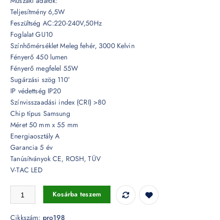
Műszaki adatok:
Teljesítmény 6,5W
Feszültség AC:220-240V,50Hz
Foglalat GU10
Színhőmérséklet Meleg fehér, 3000 Kelvin
Fényerő 450 lumen
Fényerő megfelel 55W
Sugárzási szög 110°
IP védettség IP20
Színvisszaadási index (CRI) >80
Chip típus Samsung
Méret 50 mm x 55 mm
Energiaosztály A
Garancia 5 év
Tanúsítványok CE, ROSH, TÜV
V-TAC LED
Dimmelhető 6,5W LED spotlámpa Samsung chip GU10 lencsés 110° 3
Kosárba teszem
Cikkszám:
pro198