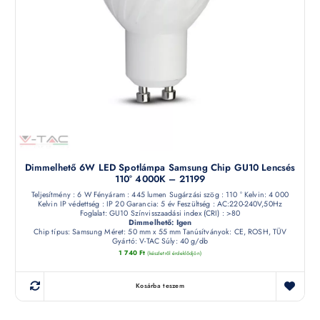
Dimmelhető 6W LED Spotlámpa Samsung Chip GU10 Lencsés
110° 4000K – 21199
Teljesítmény : 6 W Fényáram : 445 lumen Sugárzási szög : 110 ° Kelvin: 4 000
Kelvin IP védettség : IP 20 Garancia: 5 év Feszültség : AC:220-240V,50Hz
Foglalat: GU10 Színvisszaadási index (CRI) : >80
Dimmelhető: Igen
Chip típus: Samsung Méret: 50 mm x 55 mm Tanúsítványok: CE, ROSH, TÜV
Gyártó: V-TAC Súly: 40 g/db
1 740
Ft
(készletről érdeklődjön)
Kosárba teszem