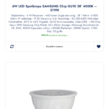
6W LED Spotlámpa SAMSUNG Chip GU10 38° 4000K –
21190
Teljesítmény : 6 W Fényáram : 445 lumen Sugárzási szög : 38 ° Kelvin: 4 000
Kelvin IP védettség : IP 20 Garancia: 5 év Feszültség : AC:220-240V Működési
hőmérséklet: -20°C to 45°C Foglalat: GU10 Színvisszaadási index (CRI) : >80 Chip
típus: SMD Samsung Chip Méret: 50 x 55mm Anyaga: Műanyag Tanúsítványok:
CE, EMC, ROHS Kapcsolási ciklus: >20000 Élettartam: 20000 Gyártó: V-TAC
Súly: 30 g/db
970
Ft
(készletről érdeklődjön)
Kosárba teszem