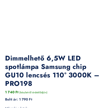
Dimmelhető 6,5W LED
spotlámpa Samsung chip
GU10 lencsés 110° 3000K –
PRO198
1 740
Ft
(készletről érdeklődjön)
Bolti ár:
1 790 Ft