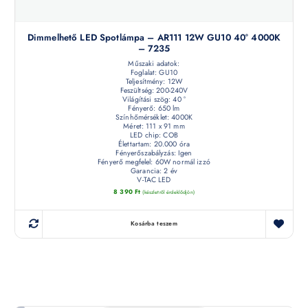
Dimmelhető LED Spotlámpa – AR111 12W GU10 40° 4000K
– 7235
Műszaki adatok:
Foglalat: GU10
Teljesítmény: 12W
Feszültség: 200-240V
Világítási szög: 40 °
Fényerő: 650 lm
Színhőmérséklet: 4000K
Méret: 111 x 91 mm
LED chip: COB
Élettartam: 20.000 óra
Fényerőszabályzás: Igen
Fényerő megfelel: 60W normál izzó
Garancia: 2 év
V-TAC LED
8 390
Ft
(készletről érdeklődjön)
Kosárba teszem