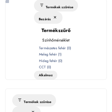
Termékek szűrése
Bezárás
Termékszűrő
Színhőmérséklet
S
Természetes fehér
(
0
)
z
Meleg fehér
(
1
)
í
Hideg fehér
(
0
)
n
CCT
(
0
)
h
Alkalmaz
ő
m
é
r
s
Termékek szűrése
é
k