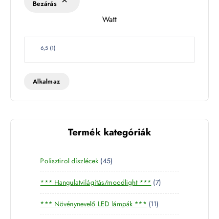
Bezárás
l
Watt
e
t
W
6,5
(
1
)
a
t
t
Alkalmaz
Termék kategóriák
4
Polisztirol díszlécek
45
5
7
*** Hangulatvilágítás/moodlight ***
7
t
t
e
1
*** Növénynevelő LED lámpák ***
11
e
r
1
r
m