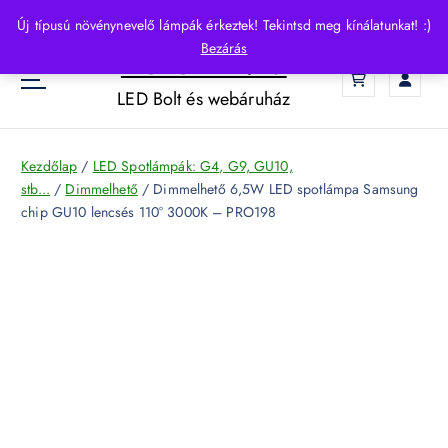
S
Új típusú növénynevelő lámpák érkeztek! Tekintsd meg kínálatunkat! :)
k
Bezárás
HelloLED.hu
i
0
p
LED Bolt és webáruház
t
o
c
Kezdőlap
/
LED Spotlámpák: G4, G9, GU10,
o
stb...
/
Dimmelhető
/ Dimmelhető 6,5W LED spotlámpa Samsung
n
chip GU10 lencsés 110° 3000K – PRO198
t
e
n
t