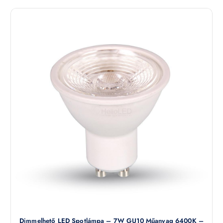
Dimmelhető LED Spotlámpa – 7W GU10 Műanyag 6400K –