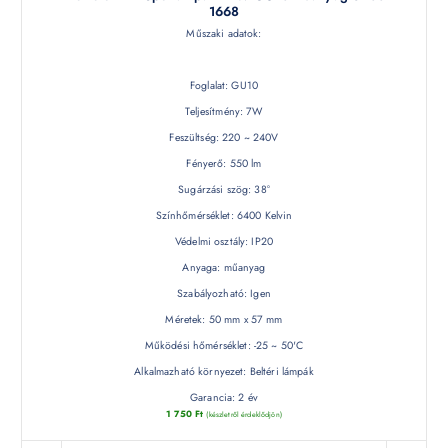
1668
Műszaki adatok:
Foglalat: GU10
Teljesítmény: 7W
Feszültség: 220 ~ 240V
Fényerő: 550 lm
Sugárzási szög: 38°
Színhőmérséklet: 6400 Kelvin
Védelmi osztály: IP20
Anyaga: műanyag
Szabályozható: Igen
Méretek: 50 mm x 57 mm
Működési hőmérséklet: -25 ~ 50'C
Alkalmazható környezet: Beltéri lámpák
Garancia: 2 év
1 750
Ft
(készletről érdeklődjön)