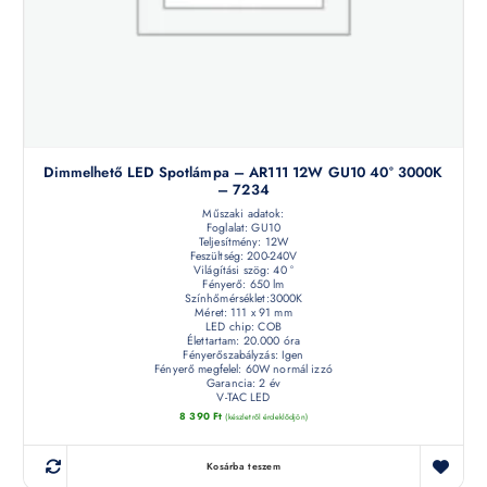
Dimmelhető LED Spotlámpa – AR111 12W GU10 40° 3000K
– 7234
Műszaki adatok:
Foglalat: GU10
Teljesítmény: 12W
Feszültség: 200-240V
Világítási szög: 40 °
Fényerő: 650 lm
Színhőmérséklet:3000K
Méret: 111 x 91 mm
LED chip: COB
Élettartam: 20.000 óra
Fényerőszabályzás: Igen
Fényerő megfelel: 60W normál izzó
Garancia: 2 év
V-TAC LED
8 390
Ft
(készletről érdeklődjön)
Kosárba teszem