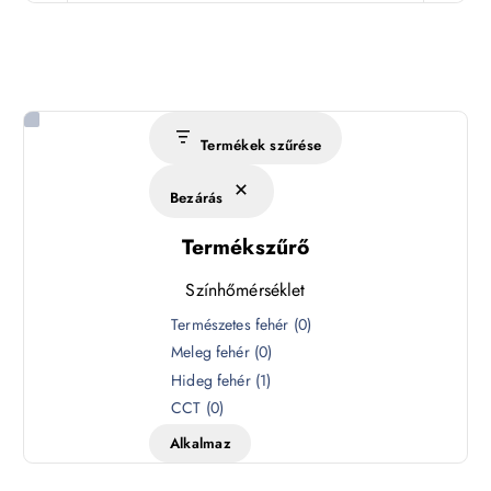
Termékek szűrése
Bezárás
Termékszűrő
Színhőmérséklet
S
Természetes fehér
(
0
)
z
Meleg fehér
(
0
)
í
Hideg fehér
(
1
)
n
CCT
(
0
)
h
Alkalmaz
ő
m