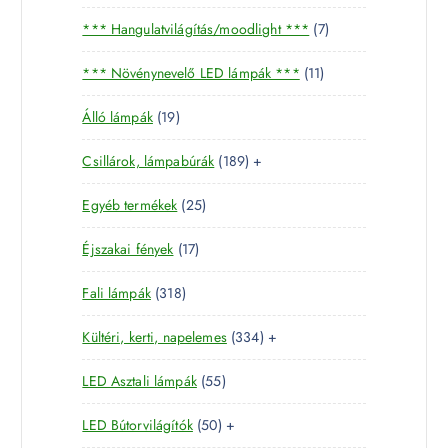
5
7
*** Hangulatvilágítás/moodlight ***
7
t
t
e
1
*** Növénynevelő LED lámpák ***
11
e
r
1
r
m
1
Álló lámpák
19
t
m
é
9
e
é
k
1
Csillárok, lámpabúrák
189
+
t
r
k
8
e
m
2
Egyéb termékek
25
9
r
é
5
t
m
k
1
Éjszakai fények
17
t
e
é
7
e
r
k
3
Fali lámpák
318
t
r
m
1
e
m
é
3
Kültéri, kerti, napelemes
334
+
8
r
é
k
3
t
m
k
5
LED Asztali lámpák
55
4
e
é
5
t
r
k
5
LED Bútorvilágítók
50
+
t
e
m
0