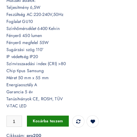
Műszaki adatok:
Teljesítmény 6,5W
Feszültség AC:220-240V,50Hz
Foglalat GU10
Színhőmérséklet 6400 Kelvin
Fényerő 450 lumen
Fényerő megfelel 55W
Sugárzási szög 110°
IP védettség IP20
Színvisszaadási index (CRI) >80
Chip típus Samsung
Méret 50 mm x 55 mm
Energiaosztály A
Garancia 5 év
Tanúsítványok CE, ROSH, TÜV
V-TAC LED
Dimmelhető 6,5W LED spotlámpa Samsung chip GU10 lencsés 110° 
Kosárba teszem
Cikkszám:
pro200