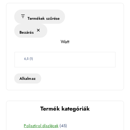
é
r
s
Termékek szűrése
é
k
Bezárás
l
Watt
e
t
W
6,5
(
1
)
a
t
t
Alkalmaz
Termék kategóriák
4
Polisztirol díszlécek
45