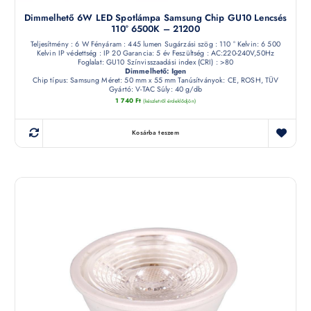
Dimmelhető 6W LED Spotlámpa Samsung Chip GU10 Lencsés
110° 6500K – 21200
Teljesítmény : 6 W Fényáram : 445 lumen Sugárzási szög : 110 ° Kelvin: 6 500
Kelvin IP védettség : IP 20 Garancia: 5 év Feszültség : AC:220-240V,50Hz
Foglalat: GU10 Színvisszaadási index (CRI) : >80
Dimmelhető: Igen
Chip típus: Samsung Méret: 50 mm x 55 mm Tanúsítványok: CE, ROSH, TÜV
Gyártó: V-TAC Súly: 40 g/db
1 740
Ft
(készletről érdeklődjön)
Kosárba teszem