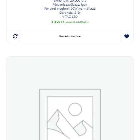
Élettartam: 20.000 óra
Fényerőszabályzás: Igen
Fényerő megfelel: 60W normál izzó
Garancia: 2 év
V-TAC LED
8 390
Ft
(készletről érdeklődjön)
Kosárba teszem