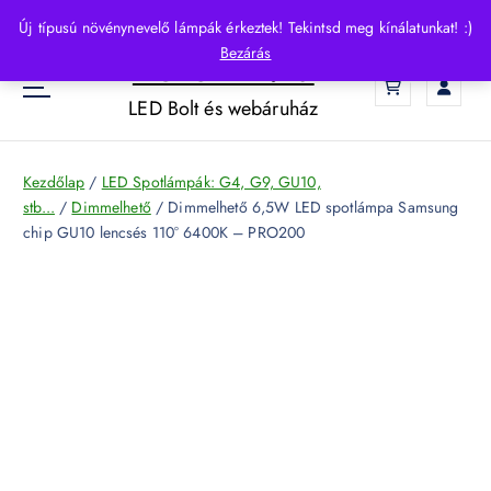
S
Új típusú növénynevelő lámpák érkeztek! Tekintsd meg kínálatunkat! :)
k
Bezárás
HelloLED.hu
i
0
p
LED Bolt és webáruház
t
o
c
Kezdőlap
/
LED Spotlámpák: G4, G9, GU10,
o
stb...
/
Dimmelhető
/ Dimmelhető 6,5W LED spotlámpa Samsung
n
chip GU10 lencsés 110° 6400K – PRO200
t
e
n
t