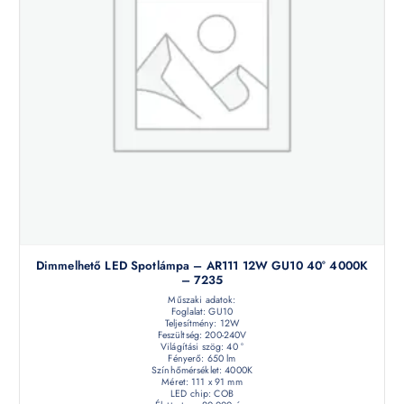
Dimmelhető LED Spotlámpa – AR111 12W GU10 40° 4000K
– 7235
Műszaki adatok:
Foglalat: GU10
Teljesítmény: 12W
Feszültség: 200-240V
Világítási szög: 40 °
Fényerő: 650 lm
Színhőmérséklet: 4000K
Méret: 111 x 91 mm
LED chip: COB