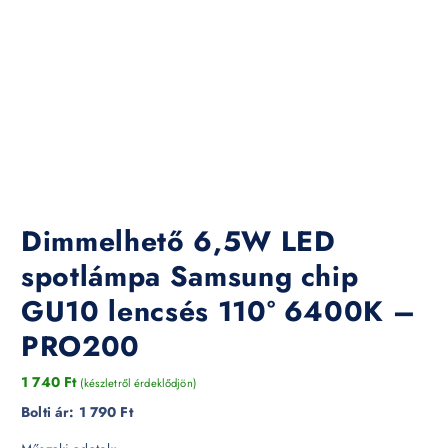
Dimmelhető 6,5W LED
spotlámpa Samsung chip
GU10 lencsés 110° 6400K –
PRO200
1 740
Ft
(készletről érdeklődjön)
Bolti ár:
1 790 Ft