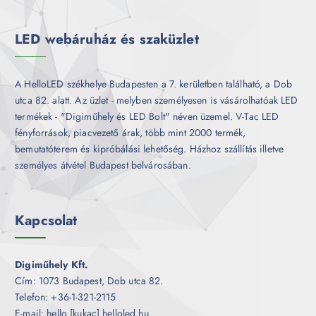
é
k
LED webáruház és szaküzlet
A HelloLED székhelye Budapesten a 7. kerületben található, a Dob
utca 82. alatt. Az üzlet - melyben személyesen is vásárolhatóak LED
termékek - "Digiműhely és LED Bolt" néven üzemel. V-Tac LED
fényforrások, piacvezető árak, több mint 2000 termék,
bemutatóterem és kipróbálási lehetőség. Házhoz szállítás illetve
személyes átvétel Budapest belvárosában.
Kapcsolat
Digiműhely Kft.
Cím: 1073 Budapest, Dob utca 82.
Telefon: +36-1-321-2115
E-mail: hello [kukac] helloled.hu