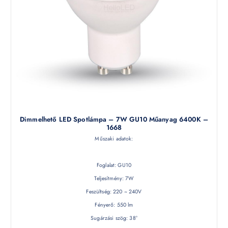
Dimmelhető LED Spotlámpa – 7W GU10 Műanyag 6400K –
1668
Műszaki adatok:
Foglalat: GU10
Teljesítmény: 7W
Feszültség: 220 ~ 240V
Fényerő: 550 lm
Sugárzási szög: 38°