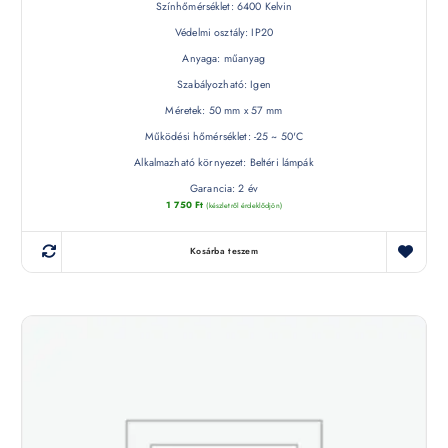
Színhőmérséklet: 6400 Kelvin
Védelmi osztály: IP20
Anyaga: műanyag
Szabályozható: Igen
Méretek: 50 mm x 57 mm
Működési hőmérséklet: -25 ~ 50'C
Alkalmazható környezet: Beltéri lámpák
Garancia: 2 év
1 750
Ft
(készletről érdeklődjön)
Kosárba teszem