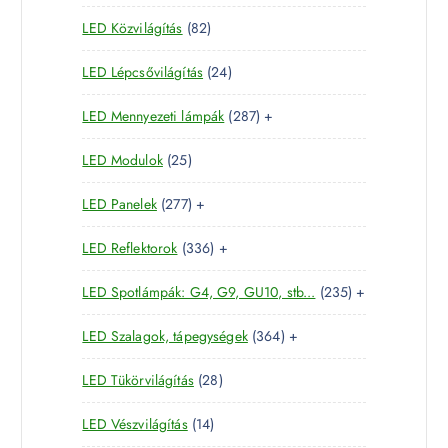
1
t
m
k
8
LED Közvilágítás
82
5
e
é
2
t
r
k
2
LED Lépcsővilágítás
24
t
e
m
4
e
r
é
2
LED Mennyezeti lámpák
287
+
t
r
m
k
8
e
m
é
2
LED Modulok
25
7
r
é
k
5
t
m
k
2
LED Panelek
277
+
t
e
é
7
e
r
k
3
LED Reflektorok
336
+
7
r
m
3
t
m
é
2
LED Spotlámpák: G4, G9, GU10, stb...
235
+
6
e
é
k
3
t
r
k
3
LED Szalagok, tápegységek
364
+
5
e
m
6
t
r
é
2
LED Tükörvilágítás
28
4
e
m
k
8
t
r
é
1
LED Vészvilágítás
14
t
e
m
k
4