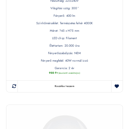
Feszültség: 220-240V
Világítási szög: 300 °
Fényerő: 400 lm
Színhőmérséklet: Természetes fehér 4000K
Méret: ?45 x H75 mm
LED chip: Filament
Élettartam: 20.000 óra
Fényerőszabályzás: NEM
Fényerő megfelel: 40W normál izzó
Garancia: 2 év
950
Ft
(készletről érdeklődjön)
Kosárba teszem