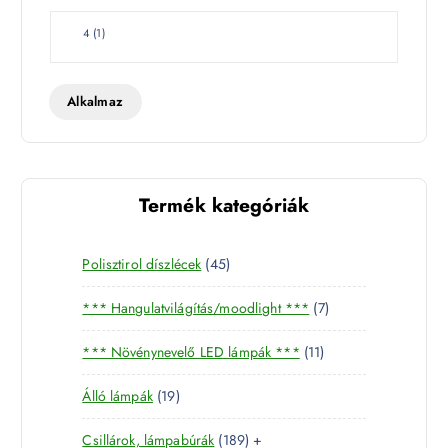
t
W
4
(
1
)
a
t
t
Alkalmaz
Termék kategóriák
4
Polisztirol díszlécek
45
5
7
*** Hangulatvilágítás/moodlight ***
7
t
t
e
1
*** Növénynevelő LED lámpák ***
11
e
r
1
r
m
1
Álló lámpák
19
t
m
é
9
e
é
k
1
Csillárok, lámpabúrák
189
+
t
r
k