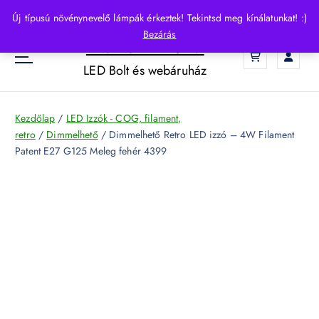
S
Új típusú növénynevelő lámpák érkeztek! Tekintsd meg kínálatunkat! :)
k
Bezárás
HelloLED.hu
i
0
p
LED Bolt és webáruház
t
o
c
Kezdőlap
/
LED Izzók - COG, filament,
o
retro
/
Dimmelhető
/ Dimmelhető Retro LED izzó – 4W Filament
n
Patent E27 G125 Meleg fehér 4399
t
e
n
t