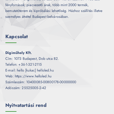
fényforrások, piacvezető árak, több mint 2000 termék,
bemutatóterem és kipróbálási lehetőség. Házhoz szállítás illetve
személyes átvétel Budapest belvárosában.
Kapcsolat
Digiműhely Kft.
Cím: 1073 Budapest, Dob utca 82.
Telefon: +36-1-321-2115
E-mail: hello [kukac] helloled.hu
Web: https://www.helloled.hu
Számlaszám: 10400085-00800178-00000000
Adószám: 25525005-2-42
Nyitvatartási rend