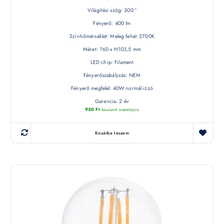
Világítási szög: 300 °
Fényerő: 400 lm
Színhőmérséklet: Meleg fehér 2700K
Méret: ?60 x H103,5 mm
LED chip: Filament
Fényerőszabályzás: NEM
Fényerő megfelel: 40W normál izzó
Garancia: 2 év
950
Ft
(készletről érdeklődjön)
Kosárba teszem