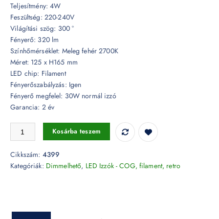
Teljesítmény: 4W
Feszültség: 220-240V
Világítási szög: 300 °
Fényerő: 320 lm
Színhőmérséklet: Meleg fehér 2700K
Méret: 125 x H165 mm
LED chip: Filament
Fényerőszabályzás: Igen
Fényerő megfelel: 30W normál izzó
Garancia: 2 év
Dimmelhető Retro LED izzó - 4W Filament Patent E27 G125 Meleg feh
Kosárba teszem
Cikkszám:
4399
Kategóriák:
Dimmelhető
,
LED Izzók - COG, filament, retro