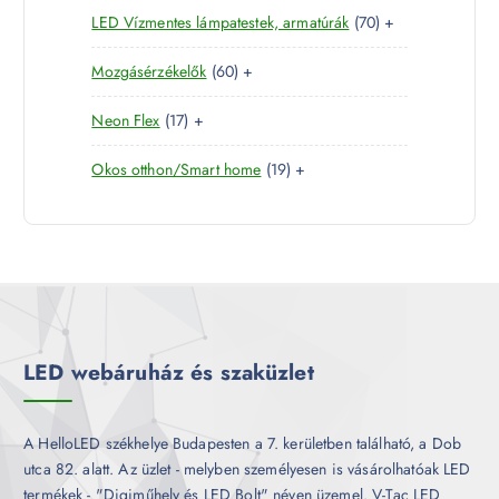
e
r
é
7
LED Vízmentes lámpatestek, armatúrák
70
+
t
r
m
k
0
e
m
é
6
Mozgásérzékelők
60
+
t
r
é
k
0
e
m
k
1
Neon Flex
17
+
t
r
é
7
e
m
k
1
Okos otthon/Smart home
19
+
t
r
é
9
e
m
k
t
r
é
e
m
k
r
é
m
k
é
k
LED webáruház és szaküzlet
A HelloLED székhelye Budapesten a 7. kerületben található, a Dob
utca 82. alatt. Az üzlet - melyben személyesen is vásárolhatóak LED
termékek - "Digiműhely és LED Bolt" néven üzemel. V-Tac LED