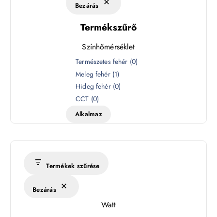
Bezárás
Termékszűrő
Színhőmérséklet
S
Természetes fehér
(
0
)
z
Meleg fehér
(
1
)
í
Hideg fehér
(
0
)
n
CCT
(
0
)
h
Alkalmaz
ő
m
é
r
s
Termékek szűrése
é
k
Bezárás
l
Watt
e