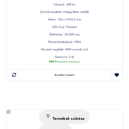
Fényerő: 400 lm
Színhőmérséklet: Hideg fehér 6400K
Méret: ?60 x H103,5 mm
LED chip: Filament
Élettartam: 20.000 óra
Fényerőszabályzás: NEM
Fényerő megfelel: 40W normál izzó
Garancia: 2 év
950
Ft
(készletről érdeklődjön)
Kosárba teszem
Termékek szűrése