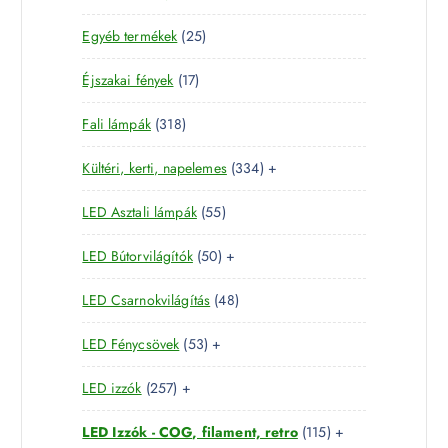
8
e
m
2
Egyéb termékek
25
9
r
é
5
t
m
k
1
Éjszakai fények
17
t
e
é
7
e
r
k
3
Fali lámpák
318
t
r
m
1
e
m
é
3
Kültéri, kerti, napelemes
334
+
8
r
é
k
3
t
m
k
5
LED Asztali lámpák
55
4
e
é
5
t
r
k
5
LED Bútorvilágítók
50
+
t
e
m
0
e
r
é
4
LED Csarnokvilágítás
48
t
r
m
k
8
e
m
é
5
LED Fénycsövek
53
+
t
r
é
k
3
e
m
k
2
LED izzók
257
+
t
r
é
5
e
m
k
1
LED Izzók - COG, filament, retro
115
+
7
r
é