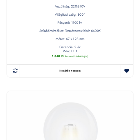
Feszültség: 220-240V
Világítási szög: 300 °
Fényerő: 1100 lm
Színhőmérséklet: Természetes fehér 6400K
Méret: 67 x 123 mm
Garancia: 2 év
V-Tac LED
1 840
Ft
(készletről érdeklődjön)
Kosárba teszem