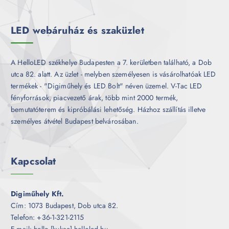
é
k
LED webáruház és szaküzlet
A HelloLED székhelye Budapesten a 7. kerületben található, a Dob
utca 82. alatt. Az üzlet - melyben személyesen is vásárolhatóak LED
termékek - "Digiműhely és LED Bolt" néven üzemel. V-Tac LED
fényforrások, piacvezető árak, több mint 2000 termék,
bemutatóterem és kipróbálási lehetőség. Házhoz szállítás illetve
személyes átvétel Budapest belvárosában.
Kapcsolat
Digiműhely Kft.
Cím: 1073 Budapest, Dob utca 82.
Telefon: +36-1-321-2115
E-mail: hello [kukac] helloled.hu