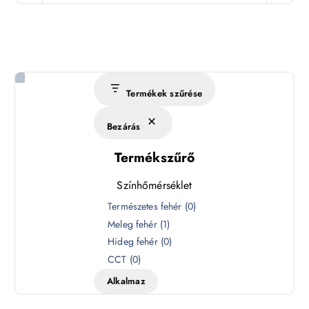
Termékek szűrése
Bezárás
Termékszűrő
Színhőmérséklet
S
Természetes fehér
(
0
)
z
Meleg fehér
(
1
)
í
Hideg fehér
(
0
)
n
CCT
(
0
)
h
Alkalmaz
ő
m