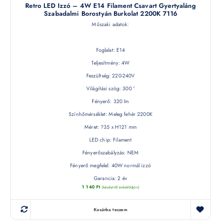
Retro LED Izzó – 4W E14 Filament Csavart Gyertyaláng
Szabadalmi Borostyán Burkolat 2200K 7116
Műszaki adatok:
Foglalat: E14
Teljesítmény: 4W
Feszültség: 220-240V
Világítási szög: 300 °
Fényerő: 320 lm
Színhőmérséklet: Meleg fehér 2200K
Méret: ?35 x H121 mm
LED chip: Filament
Fényerőszabályzás: NEM
Fényerő megfelel: 40W normál izzó
Garancia: 2 év
1 140
Ft
(készletről érdeklődjön)
Kosárba teszem