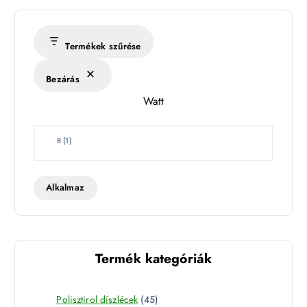
é
r
s
Termékek szűrése
é
k
Bezárás
l
Watt
e
t
W
8
(
1
)
a
t
t
Alkalmaz
Termék kategóriák
4
Polisztirol díszlécek
45