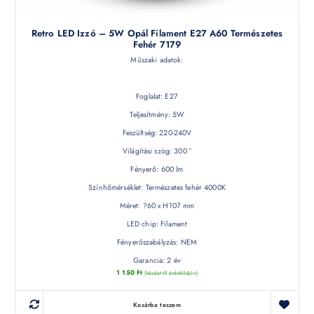
Retro LED Izzó – 5W Opál Filament E27 A60 Természetes
Fehér 7179
Műszaki adatok:
Foglalat: E27
Teljesítmény: 5W
Feszültség: 220-240V
Világítási szög: 300 °
Fényerő: 600 lm
Színhőmérséklet: Természetes fehér 4000K
Méret: ?60 x H107 mm
LED chip: Filament
Fényerőszabályzás: NEM
Garancia: 2 év
1 150
Ft
(készletről érdeklődjön)
Kosárba teszem