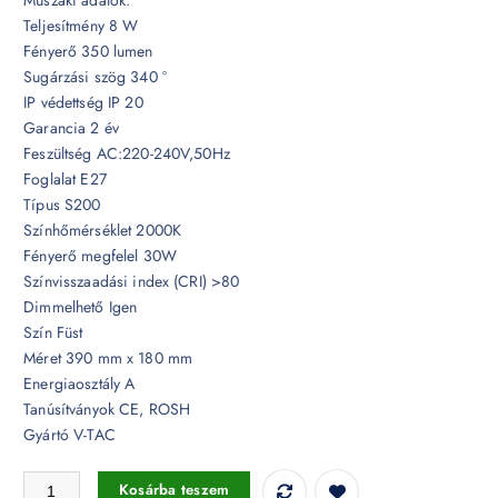
Teljesítmény 8 W
Fényerő 350 lumen
Sugárzási szög 340 °
IP védettség IP 20
Garancia 2 év
Feszültség AC:220-240V,50Hz
Foglalat E27
Típus S200
Színhőmérséklet 2000K
Fényerő megfelel 30W
Színvisszaadási index (CRI) >80
Dimmelhető Igen
Szín Füst
Méret 390 mm x 180 mm
Energiaosztály A
Tanúsítványok CE, ROSH
Gyártó V-TAC
Dimmelhető Retro LED izzó - 8W Filament E27 S200 2000K - 7465 me
Kosárba teszem