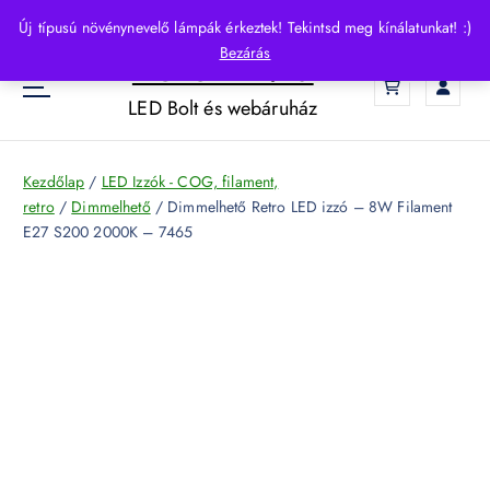
S
Új típusú növénynevelő lámpák érkeztek! Tekintsd meg kínálatunkat! :)
k
Bezárás
HelloLED.hu
i
0
p
LED Bolt és webáruház
t
o
c
Kezdőlap
/
LED Izzók - COG, filament,
o
retro
/
Dimmelhető
/ Dimmelhető Retro LED izzó – 8W Filament
n
E27 S200 2000K – 7465
t
e
n
t