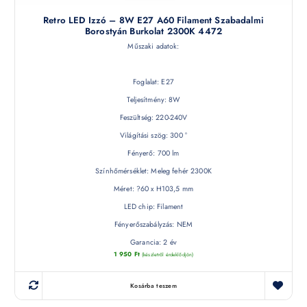
Retro LED Izzó – 8W E27 A60 Filament Szabadalmi
Borostyán Burkolat 2300K 4472
Műszaki adatok:
Foglalat: E27
Teljesítmény: 8W
Feszültség: 220-240V
Világítási szög: 300 °
Fényerő: 700 lm
Színhőmérséklet: Meleg fehér 2300K
Méret: ?60 x H103,5 mm
LED chip: Filament
Fényerőszabályzás: NEM
Garancia: 2 év
1 950
Ft
(készletről érdeklődjön)
Kosárba teszem