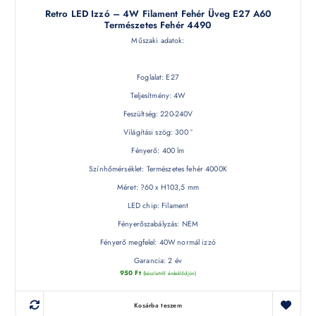
Retro LED Izzó – 4W Filament Fehér Üveg E27 A60
Természetes Fehér 4490
Műszaki adatok:
Foglalat: E27
Teljesítmény: 4W
Feszültség: 220-240V
Világítási szög: 300 °
Fényerő: 400 lm
Színhőmérséklet: Természetes fehér 4000K
Méret: ?60 x H103,5 mm
LED chip: Filament
Fényerőszabályzás: NEM
Fényerő megfelel: 40W normál izzó
Garancia: 2 év
950
Ft
(készletről érdeklődjön)
Kosárba teszem