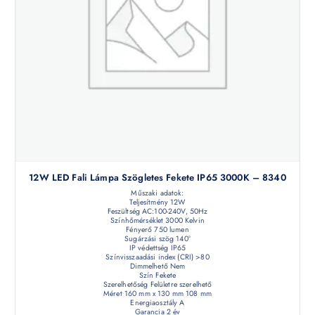
12W LED Fali Lámpa Szögletes Fekete IP65 3000K – 8340
Műszaki adatok:
Teljesítmény 12W
Feszültség AC:100-240V, 50Hz
Színhőmérséklet 3000 Kelvin
Fényerő 750 lumen
Sugárzási szög 140°
IP védettség IP65
Színvisszaadási index (CRI) >80
Dimmelhető Nem
Szín Fekete
Szerelhetőség Felületre szerelhető
Méret 160 mm x 130 mm 108 mm
Energiaosztály A
Garancia 2 év