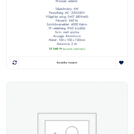
Műszaki adatok:
Teljesítmény: 6W
Feszültség: AC: 220-240V
Világítási szög: 0-60° (állítható)
Fényerő: 660 lm
Színhőmérséklet: 4000 Kelvin
IP védettség: IP65 (vízálló)
Szín: matt szürke
Anyaga: Alumínium
Méret: 100 x 100 x 100mm
Garancia: 2 év
12 340
Ft
(készletről érdeklődjön)
Kosárba teszem