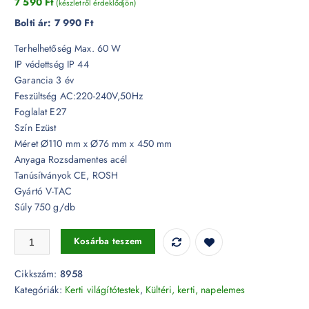
7 590
Ft
(készletről érdeklődjön)
Bolti ár:
7 990 Ft
Terhelhetőség Max. 60 W
IP védettség IP 44
Garancia 3 év
Feszültség AC:220-240V,50Hz
Foglalat E27
Szín Ezüst
Méret Ø110 mm x Ø76 mm x 450 mm
Anyaga Rozsdamentes acél
Tanúsítványok CE, ROSH
Gyártó V-TAC
Súly 750 g/db
Ezüst rögzíthető kerti álló lámpatest E27 foglalattal acél váz IP44 - 89
Kosárba teszem
Cikkszám:
8958
Kategóriák:
Kerti világítótestek
,
Kültéri, kerti, napelemes