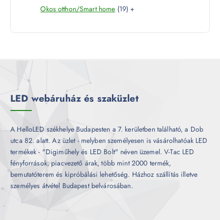
k
1
Okos otthon/Smart home
19
+
t
r
é
9
e
m
k
t
r
é
e
m
k
r
é
m
k
é
k
LED webáruház és szaküzlet
A HelloLED székhelye Budapesten a 7. kerületben található, a Dob
utca 82. alatt. Az üzlet - melyben személyesen is vásárolhatóak LED
termékek - "Digiműhely és LED Bolt" néven üzemel. V-Tac LED
fényforrások, piacvezető árak, több mint 2000 termék,
bemutatóterem és kipróbálási lehetőség. Házhoz szállítás illetve
személyes átvétel Budapest belvárosában.