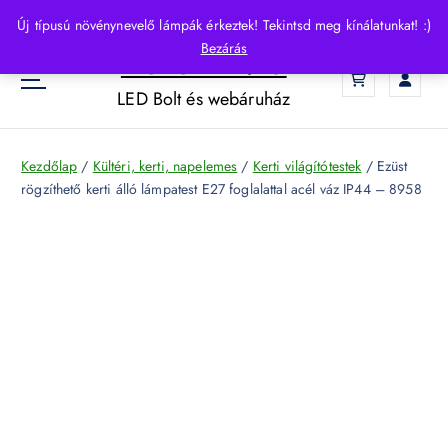
S
Új típusú növénynevelő lámpák érkeztek! Tekintsd meg kínálatunkat! :)
k
Bezárás
HelloLED.hu
i
0
p
LED Bolt és webáruház
t
o
c
Kezdőlap
/
Kültéri, kerti, napelemes
/
Kerti világítótestek
/ Ezüst
o
rögzíthető kerti álló lámpatest E27 foglalattal acél váz IP44 – 8958
n
t
e
n
t