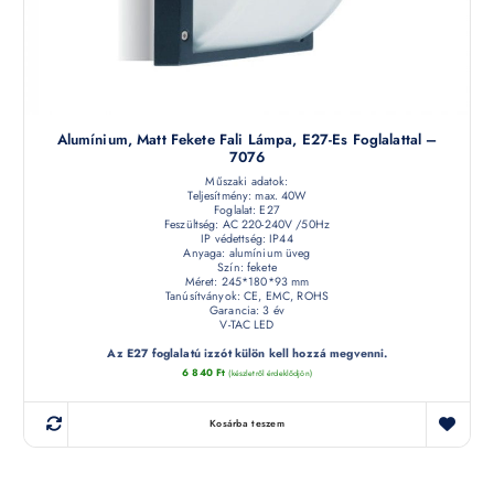
Alumínium, Matt Fekete Fali Lámpa, E27-Es Foglalattal –
7076
Műszaki adatok:
Teljesítmény: max. 40W
Foglalat: E27
Feszültség: AC 220-240V /50Hz
IP védettség: IP44
Anyaga: alumínium üveg
Szín: fekete
Méret: 245*180*93 mm
Tanúsítványok: CE, EMC, ROHS
Garancia: 3 év
V-TAC LED
Az E27 foglalatú izzót külön kell hozzá megvenni.
6 840
Ft
(készletről érdeklődjön)
Kosárba teszem