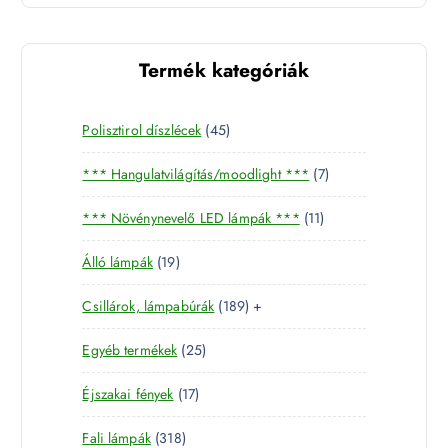
Termék kategóriák
4
Polisztirol díszlécek
45
5
7
*** Hangulatvilágítás/moodlight ***
7
t
t
e
1
*** Növénynevelő LED lámpák ***
11
e
r
1
r
m
1
Álló lámpák
19
t
m
é
9
e
é
k
1
Csillárok, lámpabúrák
189
+
t
r
k
8
e
m
2
Egyéb termékek
25
9
r
é
5
t
m
k
1
Éjszakai fények
17
t
e
é
7
e
r
k
3
Fali lámpák
318
t
r
m