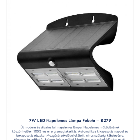
7W LED Napelemes Lámpa Fekete – 8279
Új modern és divatos fali napelemes lámpa! Napelemes működésének
köszönhetően 100% -os energiamegtakarítás. Automatikus kikapcsolás nappal és
bekapcsolás éjszaka. Mozgásérzékelővel ellátott, nincs szükség kábelezésre,
könnyen telepíthető. Számos felhasználási lehetősége van sokoldalúsága miatt.