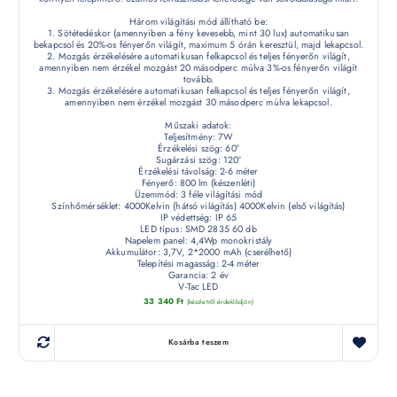
Három világítási mód állítható be:
1. Sötétedéskor (amennyiben a fény kevesebb, mint 30 lux) automatikusan
bekapcsol és 20%-os fényerőn világít, maximum 5 órán keresztül, majd lekapcsol.
2. Mozgás érzékelésére automatikusan felkapcsol és teljes fényerőn világít,
amennyiben nem érzékel mozgást 20 másodperc múlva 3%-os fényerőn világít
tovább.
3. Mozgás érzékelésére automatikusan felkapcsol és teljes fényerőn világít,
amennyiben nem érzékel mozgást 30 másodperc múlva lekapcsol.
Műszaki adatok:
Teljesítmény: 7W
Érzékelési szög: 60°
Sugárzási szög: 120°
Érzékelési távolság: 2-6 méter
Fényerő: 800 lm (készenléti)
Üzemmód: 3 féle világítási mód
Színhőmérséklet: 4000Kelvin (hátsó világítás) 4000Kelvin (első világítás)
IP védettség: IP 65
LED típus: SMD 2835 60 db
Napelem panel: 4,4Wp monokristály
Akkumulátor: 3,7V, 2*2000 mAh (cserélhető)
Telepítési magasság: 2-4 méter
Garancia: 2 év
V-Tac LED
33 340
Ft
(készletről érdeklődjön)
Kosárba teszem