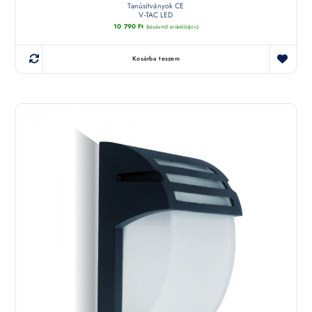
Tanúsítványok CE
V-TAC LED
10 790
Ft
(készletről érdeklődjön)
Kosárba teszem