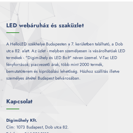
m
k
é
k
LED webáruház és szaküzlet
A HelloLED székhelye Budapesten a 7. kerületben található, a Dob
utca 82. alatt. Az üzlet - melyben személyesen is vásárolhatóak LED
termékek - "Digiműhely és LED Bolt" néven üzemel. V-Tac LED
fényforrások, piacvezető árak, több mint 2000 termék,
bemutatóterem és kipróbálási lehetőség. Házhoz szállítás illetve
személyes átvétel Budapest belvárosában.
Kapcsolat
Digiműhely Kft.
Cím: 1073 Budapest, Dob utca 82.