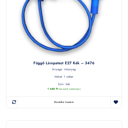
Függő Lámpatest E27 Kék – 3476
Anyaga: műanyag
Méret: 1 méter
Szín: kék
1 440
Ft
(készletről érdeklődjön)
Kosárba teszem