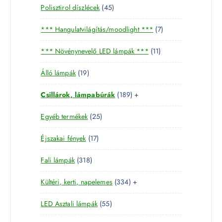
4
Polisztirol díszlécek
45
5
7
*** Hangulatvilágítás/moodlight ***
7
t
t
e
1
*** Növénynevelő LED lámpák ***
11
e
r
1
r
m
1
Álló lámpák
19
t
m
é
9
e
é
k
1
Csillárok, lámpabúrák
189
+
t
r
k
8
e
m
2
Egyéb termékek
25
9
r
é
5
t
m
k
1
Éjszakai fények
17
t
e
é
7
e
r
k
3
Fali lámpák
318
t
r
m
1
e
m
é
3
Kültéri, kerti, napelemes
334
+
8
r
é
k
3
t
m
k
5
LED Asztali lámpák
55
4
e
é
5
t
r
k