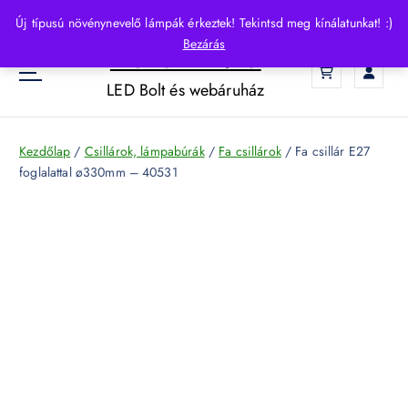
S
Új típusú növénynevelő lámpák érkeztek! Tekintsd meg kínálatunkat! :)
k
Bezárás
HelloLED.hu
i
0
p
LED Bolt és webáruház
t
o
c
Kezdőlap
/
Csillárok, lámpabúrák
/
Fa csillárok
/ Fa csillár E27
o
foglalattal ø330mm – 40531
n
t
e
n
t