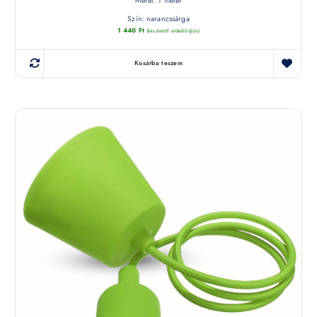
Méret: 1 méter
Szín: narancssárga
1 440
Ft
(készletről érdeklődjön)
Kosárba teszem