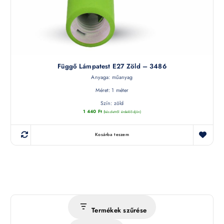
Függő Lámpatest E27 Zöld – 3486
Anyaga: műanyag
Méret: 1 méter
Szín: zöld
1 440
Ft
(készletről érdeklődjön)
Kosárba teszem
Termékek szűrése