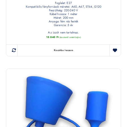
Foglalat: E27
Kompatibilis fényforrások méretei: A60, A67, ST64, G120
Feszültség: 220-240 V
Kábel hossza: 1 méter
Méret: 200 mm
Anyaga: fém réz festék
Garancia: 5 év
Az izzót nem tartalmaz.
15 840
Ft
(készletről érdeklődjön)
Kosárba teszem