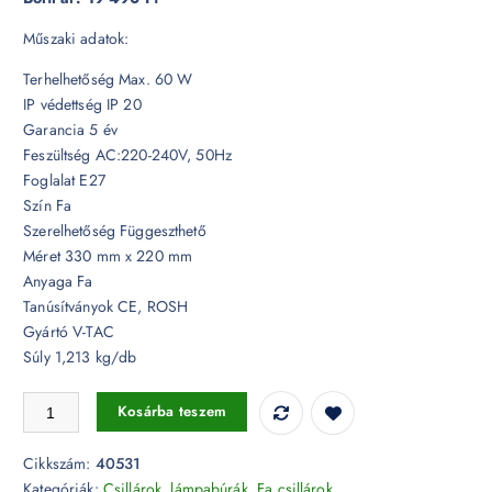
Műszaki adatok:
Terhelhetőség Max. 60 W
IP védettség IP 20
Garancia 5 év
Feszültség AC:220-240V, 50Hz
Foglalat E27
Szín Fa
Szerelhetőség Függeszthető
Méret 330 mm x 220 mm
Anyaga Fa
Tanúsítványok CE, ROSH
Gyártó V-TAC
Súly 1,213 kg/db
Fa csillár E27 foglalattal ø330mm - 40531 mennyiség
Kosárba teszem
Cikkszám:
40531
Kategóriák:
Csillárok, lámpabúrák
,
Fa csillárok