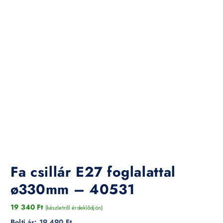
Fa csillár E27 foglalattal
ø330mm – 40531
19 340
Ft
(készletről érdeklődjön)
Bolti ár:
19 490 Ft