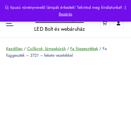
S
Új típusú növénynevelő lámpák érkeztek! Tekintsd meg kínálatunkat! :)
k
Bezárás
HelloLED.hu
i
0
p
LED Bolt és webáruház
t
o
c
Kezdőlap
/
Csillárok, lámpabúrák
/
Fa függesztékek
/ Fa
o
függeszték – 3721 – fekete vezetékkel
n
t
e
n
t