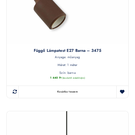
Függő Lámpatest E27 Barna – 3475
Anyaga: műanyag
Méret: 1 méter
Szín: barna
1 440
Ft
(készletről érdeklődjön)
Kosárba teszem