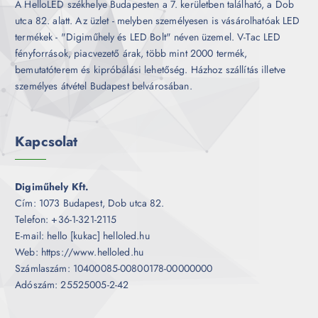
A HelloLED székhelye Budapesten a 7. kerületben található, a Dob
utca 82. alatt. Az üzlet - melyben személyesen is vásárolhatóak LED
termékek - "Digiműhely és LED Bolt" néven üzemel. V-Tac LED
fényforrások, piacvezető árak, több mint 2000 termék,
bemutatóterem és kipróbálási lehetőség. Házhoz szállítás illetve
személyes átvétel Budapest belvárosában.
Kapcsolat
Digiműhely Kft.
Cím: 1073 Budapest, Dob utca 82.
Telefon: +36-1-321-2115
E-mail: hello [kukac] helloled.hu
Web: https://www.helloled.hu
Számlaszám: 10400085-00800178-00000000
Adószám: 25525005-2-42