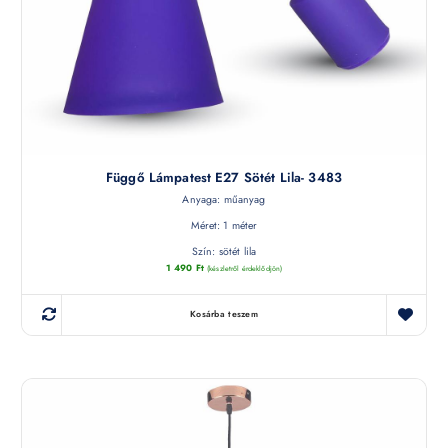
Függő Lámpatest E27 Sötét Lila- 3483
Anyaga: műanyag
Méret: 1 méter
Szín: sötét lila
1 490
Ft
(készletről érdeklődjön)
Kosárba teszem