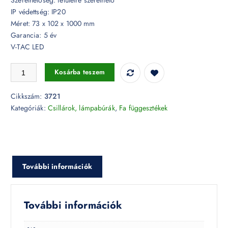
IP védettség: IP20
Méret: 73 x 102 x 1000 mm
Garancia: 5 év
V-TAC LED
Fa függeszték - 3721 - fekete vezetékkel mennyiség
Kosárba teszem
Cikkszám:
3721
Kategóriák:
Csillárok, lámpabúrák
,
Fa függesztékek
További információk
További információk