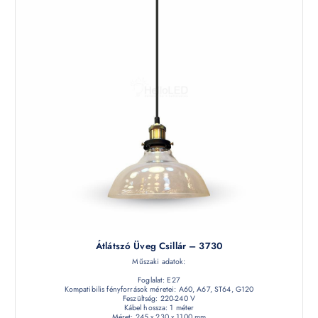
Átlátszó Üveg Csillár – 3730
Műszaki adatok:
Foglalat: E27
Kompatibilis fényforrások méretei: A60, A67, ST64, G120
Feszültség: 220-240 V
Kábel hossza: 1 méter
Méret: 245 x 230 x 1100 mm