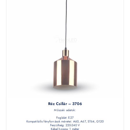
Réz Csillár – 3706
Műszaki adatok:
Foglalat: E27
Kompatibilis fényforrások méretei: A60, A67, ST64, G120
Feszültség: 220-240 V
Kábel hossza: 1 méter