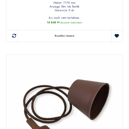
Méret: ?170 mm
Anyaga: fém réz festék
Garancia: 5 év
Az izzót nem tartalmaz.
15 840
Ft
(készletről érdeklődjön)
Kosárba teszem