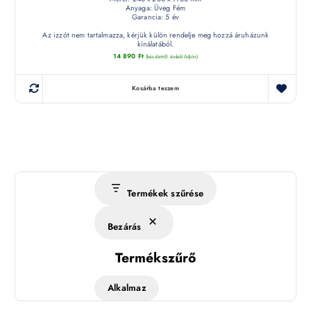
Anyaga: Üveg Fém
Garancia: 5 év
Az izzót nem tartalmazza, kérjük külön rendelje meg hozzá áruházunk
kínálatából.
14 890
Ft
(készletről érdeklődjön)
Kosárba teszem
Termékek szűrése
Bezárás
Termékszűrő
Alkalmaz