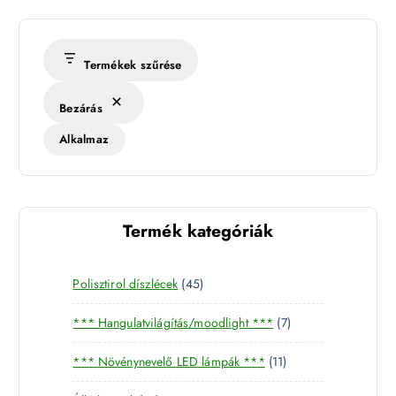
Termékek szűrése
Bezárás
Alkalmaz
Termék kategóriák
4
Polisztirol díszlécek
45
5
7
*** Hangulatvilágítás/moodlight ***
7
t
t
e
1
*** Növénynevelő LED lámpák ***
11
e
r
1
r
m