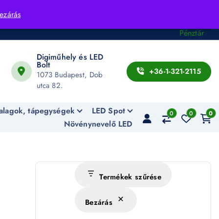
Fiók
ezárás
Kosár
Pénztár
Digiműhely és LED
Bolt
+36-1-321-2115
1073 Budapest, Dob
utca 82.
alagok, tápegységek
LED Spot
0
0
0
Növénynevelő LED
Termékek szűrése
Bezárás