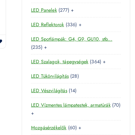
é
k
5
t
m
k
2
LED Panelek
277
+
t
e
é
7
e
r
k
3
LED Reflektorok
336
+
7
r
m
3
t
m
é
LED Spotlámpák: G4, G9, GU10, stb...
6
e
é
k
2
235
+
t
r
k
3
e
m
3
LED Szalagok, tápegységek
364
+
5
r
é
6
t
m
k
2
LED Tükörvilágítás
28
4
e
é
8
t
r
k
1
LED Vészvilágítás
14
t
e
m
4
e
r
é
7
LED Vízmentes lámpatestek, armatúrák
70
t
r
m
k
0
+
e
m
é
t
r
é
k
6
Mozgásérzékelők
60
+
e
m
k