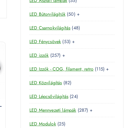
5
LED Asztali lámpák
55
4
e
é
5
t
r
k
5
LED Bútorvilágítók
50
+
t
e
m
0
e
r
é
4
LED Csarnokvilágítás
48
t
r
m
k
8
e
m
é
5
LED Fénycsövek
53
+
t
r
é
k
3
e
m
k
2
LED izzók
257
+
t
r
é
5
e
m
k
1
LED Izzók - COG, filament, retro
115
+
7
r
é
1
t
m
k
8
LED Közvilágítás
82
5
e
é
2
t
r
k
2
LED Lépcsővilágítás
24
t
e
m
4
e
–
r
é
2
LED Mennyezeti lámpák
287
+
t
r
m
k
8
e
m
é
2
LED Modulok
25
7
r