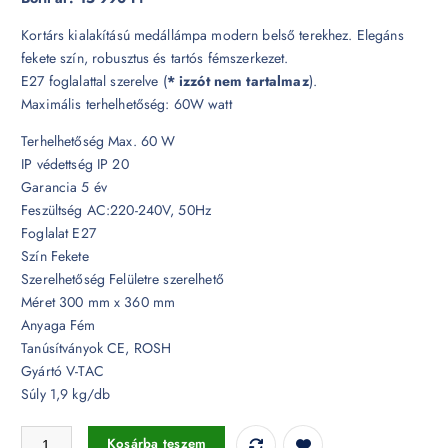
Kortárs kialakítású medállámpa modern belső terekhez. Elegáns
fekete szín, robusztus és tartós fémszerkezet.
E27 foglalattal szerelve (
* izzót nem tartalmaz
).
Maximális terhelhetőség: 60W watt
Terhelhetőség Max. 60 W
IP védettség IP 20
Garancia 5 év
Feszültség AC:220-240V, 50Hz
Foglalat E27
Szín Fekete
Szerelhetőség Felületre szerelhető
Méret 300 mm x 360 mm
Anyaga Fém
Tanúsítványok CE, ROSH
Gyártó V-TAC
Súly 1,9 kg/db
Fém medál lámpa-3, E27 foglalattal - 3957 mennyiség
Kosárba teszem