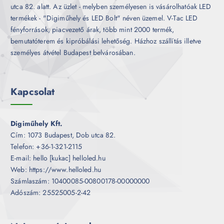
utca 82. alatt. Az üzlet - melyben személyesen is vásárolhatóak LED
termékek - "Digiműhely és LED Bolt" néven üzemel. V-Tac LED
fényforrások, piacvezető árak, több mint 2000 termék,
bemutatóterem és kipróbálási lehetőség. Házhoz szállítás illetve
személyes átvétel Budapest belvárosában.
Kapcsolat
Digiműhely Kft.
Cím: 1073 Budapest, Dob utca 82.
Telefon: +36-1-321-2115
E-mail: hello [kukac] helloled.hu
Web: https://www.helloled.hu
Számlaszám: 10400085-00800178-00000000
Adószám: 25525005-2-42