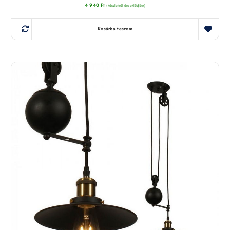
4 940
Ft
(készletről érdeklődjön)
Kosárba teszem