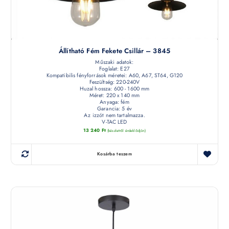
Állítható Fém Fekete Csillár – 3845
Műszaki adatok:
Foglalat: E27
Kompatibilis fényforrások méretei: A60, A67, ST64, G120
Feszültség: 220-240V
Huzal hossza: 600 - 1600 mm
Méret: 220 x 140 mm
Anyaga: fém
Garancia: 5 év
Az izzót nem tartalmazza.
V-TAC LED
13 240
Ft
(készletről érdeklődjön)
Kosárba teszem