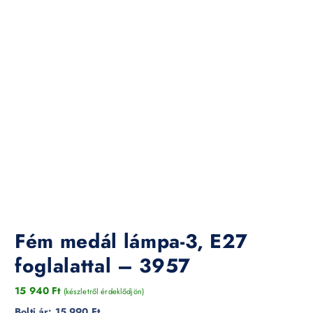
Fém medál lámpa-3, E27
foglalattal – 3957
15 940
Ft
(készletről érdeklődjön)
Bolti ár:
15 990 Ft