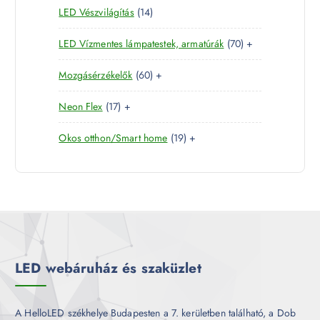
é
1
LED Vészvilágítás
14
t
e
m
k
4
e
r
é
7
LED Vízmentes lámpatestek, armatúrák
70
+
t
r
m
k
0
e
m
é
6
Mozgásérzékelők
60
+
t
r
é
k
0
e
m
k
1
Neon Flex
17
+
t
r
é
7
e
m
k
1
Okos otthon/Smart home
19
+
t
r
é
9
e
m
k
t
r
é
e
m
k
r
é
m
k
é
k
LED webáruház és szaküzlet
A HelloLED székhelye Budapesten a 7. kerületben található, a Dob