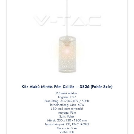
Kör Alakú Mintás Fém Csillár – 3826 (fehér Szín)
Műszaki adatok:
Foglalat: E27
Feszültség: AC220-240V / 50Hz
Terhelhetőség: Max. 60W
LED izzó nem tartozék!
Anyaga: Fém
Szín: Fehér
Méret: 250 x 130 x 1300 mm
Tanúsítványok: CE, EMC, ROHS
Garancia: 5 év
V-TAC LED