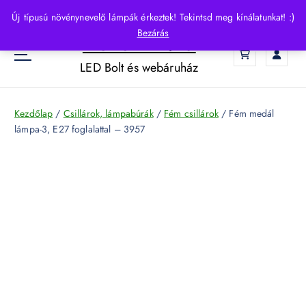
S
Új típusú növénynevelő lámpák érkeztek! Tekintsd meg kínálatunkat! :)
k
Bezárás
HelloLED.hu
i
0
p
LED Bolt és webáruház
t
o
c
Kezdőlap
/
Csillárok, lámpabúrák
/
Fém csillárok
/ Fém medál
o
lámpa-3, E27 foglalattal – 3957
n
t
e
n
t