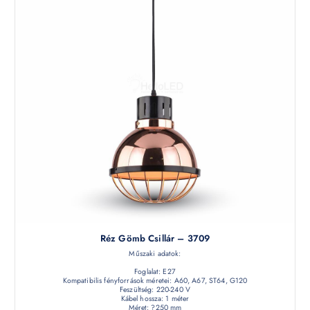
Réz Gömb Csillár – 3709
Műszaki adatok:
Foglalat: E27
Kompatibilis fényforrások méretei: A60, A67, ST64, G120
Feszültség: 220-240 V
Kábel hossza: 1 méter
Méret: ?250 mm