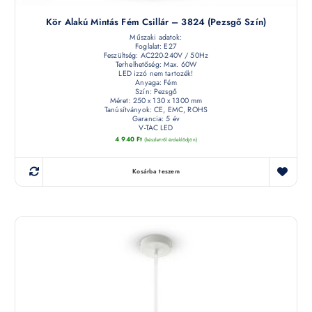
Kör Alakú Mintás Fém Csillár – 3824 (pezsgő Szín)
Műszaki adatok:
Foglalat: E27
Feszültség: AC220-240V / 50Hz
Terhelhetőség: Max. 60W
LED izzó nem tartozék!
Anyaga: Fém
Szín: Pezsgő
Méret: 250 x 130 x 1300 mm
Tanúsítványok: CE, EMC, ROHS
Garancia: 5 év
V-TAC LED
4 940
Ft
(készletről érdeklődjön)
Kosárba teszem