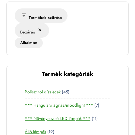
Termékek szűrése
Bezárás
Alkalmaz
Termék kategóriák
4
Polisztirol díszlécek
45
5
7
*** Hangulatvilágítás/moodlight ***
7
t
t
e
1
*** Növénynevelő LED lámpák ***
11
e
r
1
r
m
1
Álló lámpák
19
t
m
é