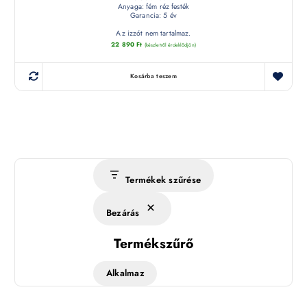
Anyaga: fém réz festék
Garancia: 5 év
Az izzót nem tartalmaz.
22 890
Ft
(készletről érdeklődjön)
Kosárba teszem
Termékek szűrése
Bezárás
Termékszűrő
Alkalmaz