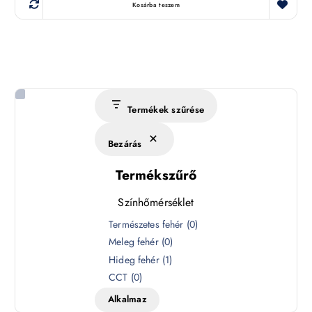
Kosárba teszem
Termékek szűrése
Bezárás
Termékszűrő
Színhőmérséklet
S
Természetes fehér
(
0
)
z
Meleg fehér
(
0
)
í
Hideg fehér
(
1
)
n
CCT
(
0
)
h
Alkalmaz
ő