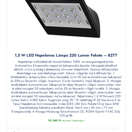
1,5 W LED Napelemes Lámpa 220 Lumen Fekete – 8277
Napelemes működésének köszönhetően 100% -os energiamegtakarítás.
Automatikus kikapcsolás nappal és bekapcsolás éjszaka. Mozgásérzékelővel
ellátott, nincs szükség kábelezésre, könnyen telepíthető. Számos felhasználási
lehetősége van sokoldalúsága miatt. Három világítási mód állítható be: 1.
Sötétedéskor (amennyiben a fény kevesebb, mint 30 lux) automatikusan bekapcsol
és 20%-os fényerőn világít, maximum 5 órán keresztül, majd lekapcsol. 2. Mozgás
érzékelésére automatikusan felkapcsol és teljes fényerőn világít, amennyiben nem
érzékel mozgást 20 másodperc múlva 3%-os fényerőn világít tovább. 3. Mozgás
érzékelésére automatikusan felkapcsol és teljes fényerőn világít, amennyiben nem
érzékel mozgást 30 másodperc múlva lekapcsol. Teljesítmény 1,5 W Fényerő 220
lumen Kelvin 4 000 Kelvin Sugárzási szög 90 ° IP védettség IP 65 Garancia 2 év
Típus Napelemes Színvisszaadási index (CRI) >80 Szín Fekete Chip típus SMD
Szerelhetőség Felületre szerelhető Méret 144.5 mm x 96 mm x 79 mm
Energiaosztály A Anyaga Műanyag Tanúsítványok CE, ROSH Gyártó V-TAC Súly
325 g/db
10 240
Ft
(készletről érdeklődjön)