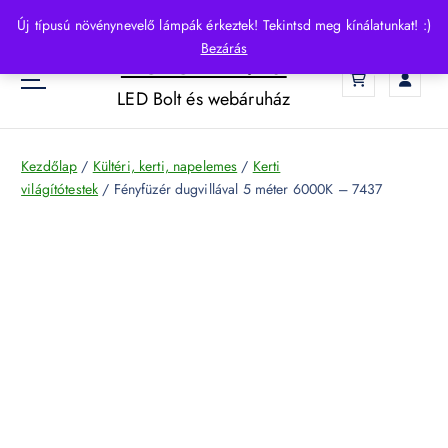
S
Új típusú növénynevelő lámpák érkeztek! Tekintsd meg kínálatunkat! :)
k
Bezárás
HelloLED.hu
i
0
p
LED Bolt és webáruház
t
o
c
Kezdőlap
/
Kültéri, kerti, napelemes
/
Kerti
o
világítótestek
/ Fényfüzér dugvillával 5 méter 6000K – 7437
n
t
e
n
t