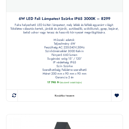
6W LED Fali Lámpatest Szürke IP65 3000K – 8299
Falra helyezhető LED kültéri lámpatest, mely lefelé és felfelé egyaránt világít.
Tökéletes választás kertek, járdák és átjárók, autóbeálló, szökőkutak, gyep, bejárat,
belső udvar vagy terasz és hasonló környezet megvilágítására.
Műszaki adatok:
Teljesítmény 6W
Feszültség AC:220-240V,50Hz
Színhőmérséklet 3000 Kelvin
Fényerő 660 lumen
Sugárzási szög 15° / 120°
IP védettség IP65
Szín Szürke
Szerelhetőség Felületre szerelhető
Méret 200 mm x 90 mm x 90 mm
Garancia 2 év
17 790
Ft
(készletről érdeklődjön)
Kosárba teszem