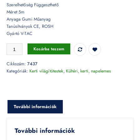
Szerelhetőség Függeszthető
Méret 5m
Anyaga Gumi Műanyag
Tanúsítványok CE, ROSH
Gyártó V-TAC
Fényfüzér dugvillával 5 méter 6000K - 7437 mennyiség
Kosárba teszem
Cikkszám:
7437
Kategóriák:
Kerti világítótestek
,
Kültéri, kerti, napelemes
További információk
További információk