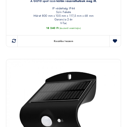
A GU10 spot izzó
külön vásárolhatóak meg itt
.
IP védettség IP44
Szín Fekete
Méret 800 mm x 105 mm x 117,5 mm x 68 mm
Garancia 2 év
V-Tac
18 240
Ft
(készletről érdeklődjön)
Kosárba teszem