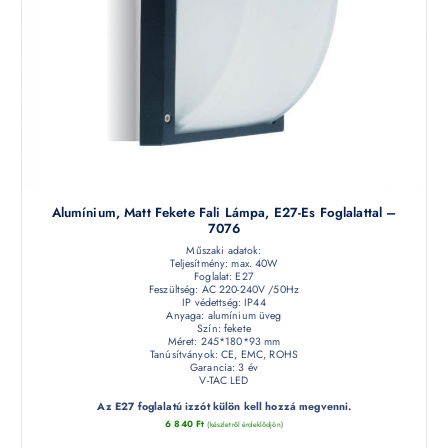
Alumínium, Matt Fekete Fali Lámpa, E27-Es Foglalattal –
7076
Műszaki adatok:
Teljesítmény: max. 40W
Foglalat: E27
Feszültség: AC 220-240V /50Hz
IP védettség: IP44
Anyaga: alumínium üveg
Szín: fekete
Méret: 245*180*93 mm
Tanúsítványok: CE, EMC, ROHS
Garancia: 3 év
V-TAC LED
Az E27 foglalatú izzót külön kell hozzá megvenni.
6 840
Ft
(készletről érdeklődjön)