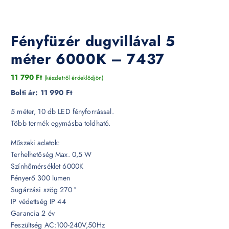
Fényfüzér dugvillával 5
méter 6000K – 7437
11 790
Ft
(készletről érdeklődjön)
Bolti ár:
11 990 Ft
5 méter, 10 db LED fényforrással.
Több termék egymásba toldható.
Műszaki adatok:
Terhelhetőség Max. 0,5 W
Színhőmérséklet 6000K
Fényerő 300 lumen
Sugárzási szög 270 °
IP védettség IP 44
Garancia 2 év
Feszültség AC:100-240V,50Hz