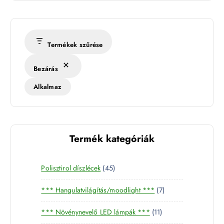
m
é
r
s
Termékek szűrése
é
k
Bezárás
l
e
Alkalmaz
t
Termék kategóriák
4
Polisztirol díszlécek
45
5
7
*** Hangulatvilágítás/moodlight ***
7
t
t
e
1
*** Növénynevelő LED lámpák ***
11
e
r
1