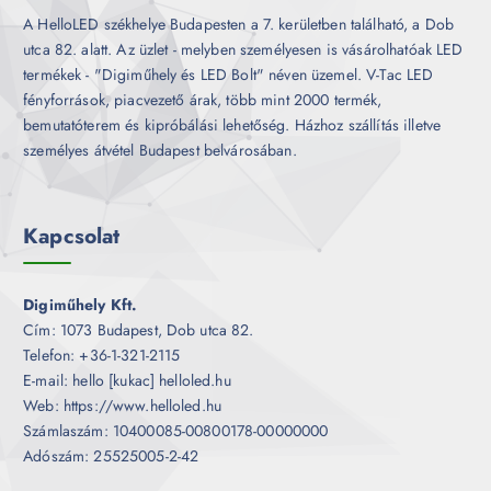
A HelloLED székhelye Budapesten a 7. kerületben található, a Dob
utca 82. alatt. Az üzlet - melyben személyesen is vásárolhatóak LED
termékek - "Digiműhely és LED Bolt" néven üzemel. V-Tac LED
fényforrások, piacvezető árak, több mint 2000 termék,
bemutatóterem és kipróbálási lehetőség. Házhoz szállítás illetve
személyes átvétel Budapest belvárosában.
Kapcsolat
Digiműhely Kft.
Cím: 1073 Budapest, Dob utca 82.
Telefon: +36-1-321-2115
E-mail: hello [kukac] helloled.hu
Web: https://www.helloled.hu
Számlaszám: 10400085-00800178-00000000
Adószám: 25525005-2-42