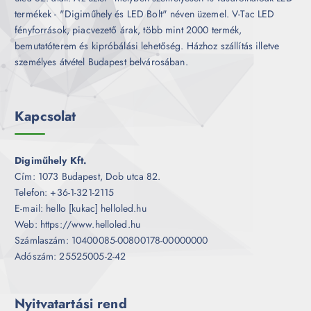
termékek - "Digiműhely és LED Bolt" néven üzemel. V-Tac LED
fényforrások, piacvezető árak, több mint 2000 termék,
bemutatóterem és kipróbálási lehetőség. Házhoz szállítás illetve
személyes átvétel Budapest belvárosában.
Kapcsolat
Digiműhely Kft.
Cím: 1073 Budapest, Dob utca 82.
Telefon: +36-1-321-2115
E-mail: hello [kukac] helloled.hu
Web: https://www.helloled.hu
Számlaszám: 10400085-00800178-00000000
Adószám: 25525005-2-42
Nyitvatartási rend