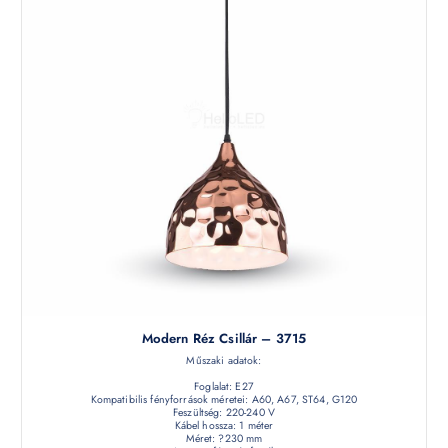
Modern Réz Csillár – 3715
Műszaki adatok:
Foglalat: E27
Kompatibilis fényforrások méretei: A60, A67, ST64, G120
Feszültség: 220-240 V
Kábel hossza: 1 méter
Méret: ?230 mm