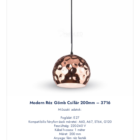
Modern Réz Gömb Csillár 200mm – 3716
Műszaki adatok:
Foglalat: E27
Kompatibilis fényforrások méretei: A60, A67, ST64, G120
Feszültség: 220-240 V
Kábel hossza: 1 méter
Méret: 200 mm
Anyaga: fém réz festék