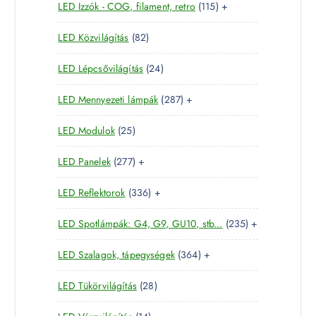
1
LED Izzók - COG, filament, retro
115
+
7
r
é
1
t
m
k
8
LED Közvilágítás
82
5
e
é
2
t
r
k
2
LED Lépcsővilágítás
24
t
e
m
4
e
r
é
2
LED Mennyezeti lámpák
287
+
t
r
m
k
8
e
m
é
2
LED Modulok
25
7
r
é
k
5
t
m
k
2
LED Panelek
277
+
t
e
é
7
e
r
k
3
LED Reflektorok
336
+
7
r
m
3
t
m
é
2
LED Spotlámpák: G4, G9, GU10, stb...
235
+
6
e
é
k
3
t
r
k
3
LED Szalagok, tápegységek
364
+
5
e
m
6
t
r
é
2
LED Tükörvilágítás
28
4
e
m
k
8
t
r
é
1