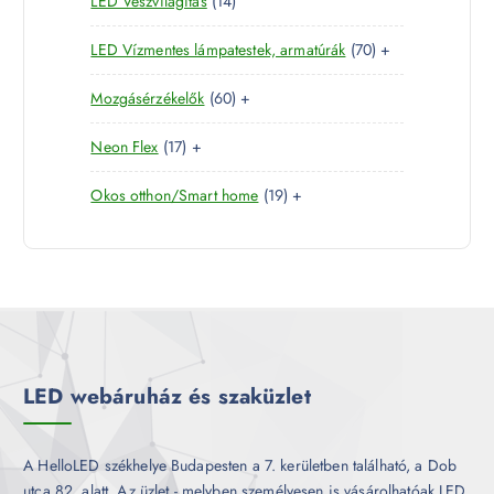
LED Vészvilágítás
14
t
e
m
k
4
e
r
é
7
LED Vízmentes lámpatestek, armatúrák
70
+
t
r
m
k
0
e
m
é
6
Mozgásérzékelők
60
+
t
r
é
k
0
e
m
k
1
Neon Flex
17
+
t
r
é
7
e
m
k
1
Okos otthon/Smart home
19
+
t
r
é
9
e
m
k
t
r
é
e
m
k
r
é
m
k
é
k
LED webáruház és szaküzlet
A HelloLED székhelye Budapesten a 7. kerületben található, a Dob
utca 82. alatt. Az üzlet - melyben személyesen is vásárolhatóak LED