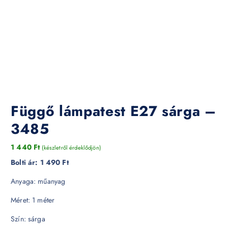
Függő lámpatest E27 sárga –
3485
1 440
Ft
(készletről érdeklődjön)
Bolti ár:
1 490 Ft
Anyaga: műanyag
Méret: 1 méter
Szín: sárga