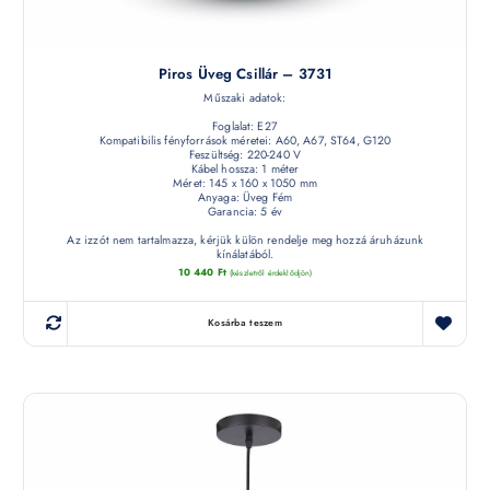
Piros Üveg Csillár – 3731
Műszaki adatok:
Foglalat: E27
Kompatibilis fényforrások méretei: A60, A67, ST64, G120
Feszültség: 220-240 V
Kábel hossza: 1 méter
Méret: 145 x 160 x 1050 mm
Anyaga: Üveg Fém
Garancia: 5 év
Az izzót nem tartalmazza, kérjük külön rendelje meg hozzá áruházunk
kínálatából.
10 440
Ft
(készletről érdeklődjön)
Kosárba teszem