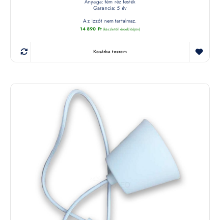
Anyaga: fém réz festék
Garancia: 5 év
Az izzót nem tartalmaz.
14 890
Ft
(készletről érdeklődjön)
Kosárba teszem