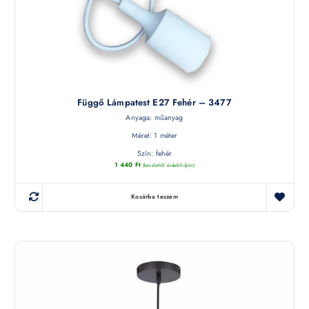
Függő Lámpatest E27 Fehér – 3477
Anyaga: műanyag
Méret: 1 méter
Szín: fehér
1 440
Ft
(készletről érdeklődjön)
Kosárba teszem