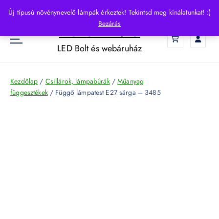
S
Új típusú növénynevelő lámpák érkeztek! Tekintsd meg kínálatunkat! :)
k
Bezárás
HelloLED.hu
i
0
p
LED Bolt és webáruház
t
o
c
Kezdőlap
/
Csillárok, lámpabúrák
/
Műanyag
o
függesztékek
/ Függő lámpatest E27 sárga – 3485
n
t
e
n
t