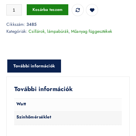
Függő lámpatest E27 sárga - 3485 mennyiség
Kosárba teszem
Cikkszám:
3485
Kategóriák:
Csillárok, lámpabúrák
,
Műanyag függesztékek
További információk
További információk
Watt
Színhőmérséklet