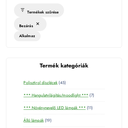
Termékek szűrése
Bezárás
Alkalmaz
Termék kategóriák
4
Polisztirol díszlécek
45
5
7
*** Hangulatvilágítás/moodlight ***
7
t
t
e
1
*** Növénynevelő LED lámpák ***
11
e
r
1
r
m
1
Álló lámpák
19
t
m
é
9
e
é