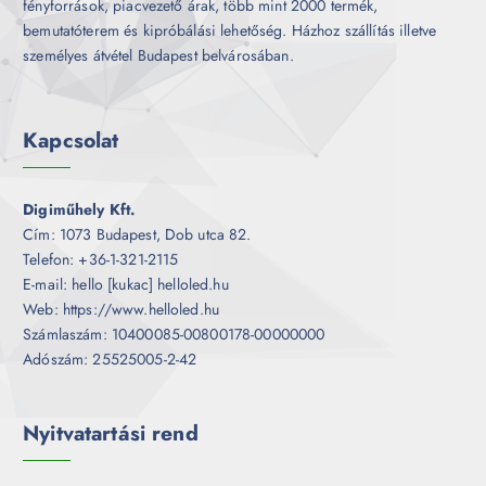
fényforrások, piacvezető árak, több mint 2000 termék,
bemutatóterem és kipróbálási lehetőség. Házhoz szállítás illetve
személyes átvétel Budapest belvárosában.
Kapcsolat
Digiműhely Kft.
Cím: 1073 Budapest, Dob utca 82.
Telefon: +36-1-321-2115
E-mail: hello [kukac] helloled.hu
Web: https://www.helloled.hu
Számlaszám: 10400085-00800178-00000000
Adószám: 25525005-2-42
Nyitvatartási rend