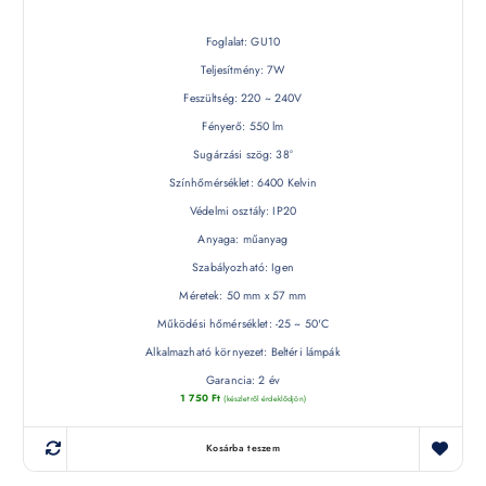
Foglalat: GU10
Teljesítmény: 7W
Feszültség: 220 ~ 240V
Fényerő: 550 lm
Sugárzási szög: 38°
Színhőmérséklet: 6400 Kelvin
Védelmi osztály: IP20
Anyaga: műanyag
Szabályozható: Igen
Méretek: 50 mm x 57 mm
Működési hőmérséklet: -25 ~ 50'C
Alkalmazható környezet: Beltéri lámpák
Garancia: 2 év
1 750
Ft
(készletről érdeklődjön)
Kosárba teszem