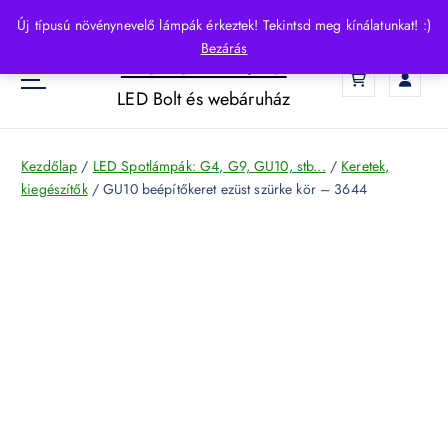
S
Új típusú növénynevelő lámpák érkeztek! Tekintsd meg kínálatunkat! :)
k
Bezárás
HelloLED.hu
i
0
p
LED Bolt és webáruház
t
o
c
Kezdőlap
/
LED Spotlámpák: G4, G9, GU10, stb...
/
Keretek,
o
kiegészítők
/ GU10 beépítőkeret ezüst szürke kör – 3644
n
t
e
n
t