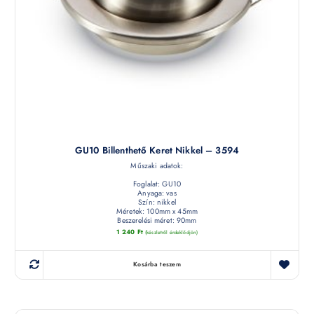
GU10 Billenthető Keret Nikkel – 3594
Műszaki adatok:
Foglalat: GU10
Anyaga: vas
Szín: nikkel
Méretek: 100mm x 45mm
Beszerelési méret: 90mm
1 240
Ft
(készletről érdeklődjön)
Kosárba teszem