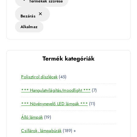
Termékek szűrése
Bezárás
Alkalmaz
Termék kategóriák
4
Polisztirol díszlécek
45
5
7
*** Hangulatvilágítás/moodlight ***
7
t
t
e
1
*** Növénynevelő LED lámpák ***
11
e
r
1
r
m
1
Álló lámpák
19
t
m
é
9
e
é
k
1
Csillárok, lámpabúrák
189
+
t
r
k