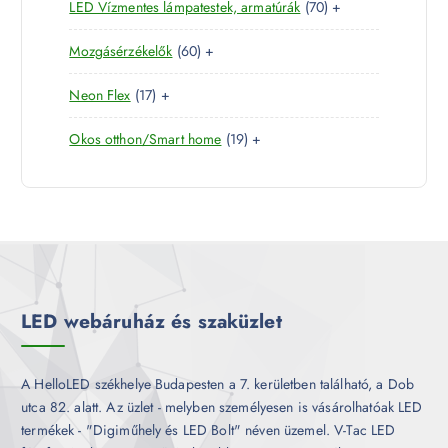
7
LED Vízmentes lámpatestek, armatúrák
70
+
t
r
m
k
0
e
m
é
6
Mozgásérzékelők
60
+
t
r
é
k
0
e
m
k
1
Neon Flex
17
+
t
r
é
7
e
m
k
1
Okos otthon/Smart home
19
+
t
r
é
9
e
m
k
t
r
é
e
m
k
r
é
m
k
é
k
LED webáruház és szaküzlet
A HelloLED székhelye Budapesten a 7. kerületben található, a Dob
utca 82. alatt. Az üzlet - melyben személyesen is vásárolhatóak LED
termékek - "Digiműhely és LED Bolt" néven üzemel. V-Tac LED