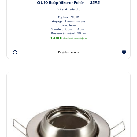
GU10 Beépítőkeret Fehér – 3595
Műszaki adatok:
Foglalat: GU10
Anyaga: Alumínium vas
Szín: fehér
Méretek: 100mm x 45mm
Beszerelési méret: 90mm
2 040
Ft
(készletről érdeklődjön)
Kosárba teszem