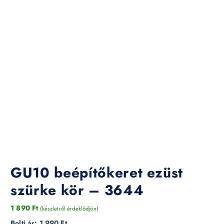
GU10 beépítőkeret ezüst
szürke kör – 3644
1 890
Ft
(készletről érdeklődjön)
Bolti ár:
1 990 Ft