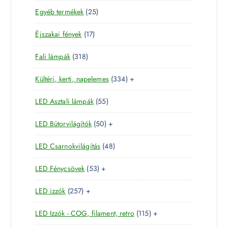
8
e
m
2
Egyéb termékek
25
9
r
é
5
t
m
k
1
Éjszakai fények
17
t
e
é
7
e
r
k
3
Fali lámpák
318
t
r
m
1
e
m
é
3
Kültéri, kerti, napelemes
334
+
8
r
é
k
3
t
m
k
5
LED Asztali lámpák
55
4
e
é
5
t
r
k
5
LED Bútorvilágítók
50
+
t
e
m
0
e
r
é
4
LED Csarnokvilágítás
48
t
r
m
k
8
e
m
é
5
LED Fénycsövek
53
+
t
r
é
k
3
e
m
k
2
LED izzók
257
+
t
r
é
5
e
m
k
1
LED Izzók - COG, filament, retro
115
+
7
r
é
1
t
m
k