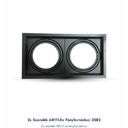
2x Szerelék AR111-Es Fényforráshoz 3582
2x szerelék AR111-es fényforráshoz