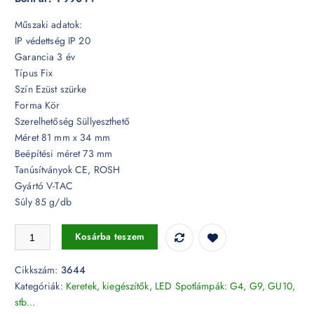
Műszaki adatok:
IP védettség IP 20
Garancia 3 év
Típus Fix
Szín Ezüst szürke
Forma Kör
Szerelhetőség Süllyeszthető
Méret 81 mm x 34 mm
Beépítési méret 73 mm
Tanúsítványok CE, ROSH
Gyártó V-TAC
Súly 85 g/db
GU10 beépítőkeret ezüst szürke kör - 3644 mennyiség
Kosárba teszem
Cikkszám:
3644
Kategóriák:
Keretek, kiegészítők
,
LED Spotlámpák: G4, G9, GU10,
stb...