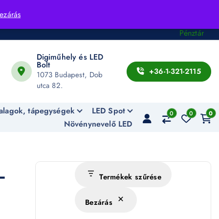
Fiók
ezárás
Kosár
Pénztár
Digiműhely és LED
Bolt
+36-1-321-2115
1073 Budapest, Dob
utca 82.
alagok, tápegységek
LED Spot
0
0
0
Növénynevelő LED
–
Termékek szűrése
Bezárás