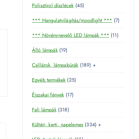
4
Polisztirol díszlécek
45
5
7
*** Hangulatvilágítás/moodlight ***
7
t
t
e
1
*** Növénynevelő LED lámpák ***
11
e
r
1
r
m
1
Álló lámpák
19
t
m
é
9
e
é
k
1
Csillárok, lámpabúrák
189
+
t
r
k
8
e
m
2
Egyéb termékek
25
9
r
é
5
t
m
k
1
Éjszakai fények
17
t
e
é
7
e
r
k
3
Fali lámpák
318
t
r
m
1
e
m
é
3
Kültéri, kerti, napelemes
334
+
8
r
é
k
3
t
m
k