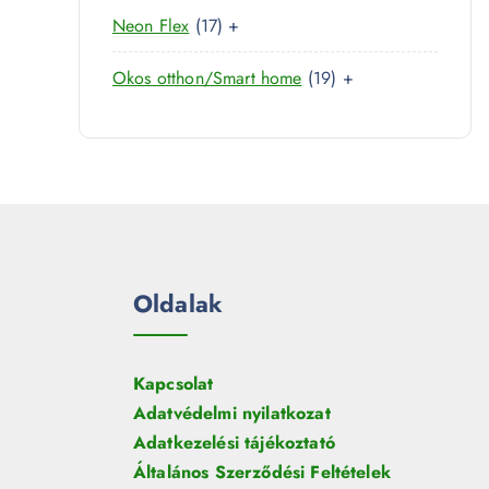
0
r
é
1
Neon Flex
17
+
t
m
k
7
e
é
1
Okos otthon/Smart home
19
+
t
r
k
9
e
m
t
r
é
e
m
k
r
é
m
k
é
k
Oldalak
Kapcsolat
Adatvédelmi nyilatkozat
Adatkezelési tájékoztató
Általános Szerződési Feltételek