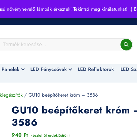
usú növénynevelő lámpák érkeztek! Tekintsd meg kínálatunkat! :)
B
 Panelek
LED Fénycsövek
LED Reflektorok
LED Sz
kiegészítők
/ GU10 beépítőkeret króm – 3586
GU10 beépítőkeret króm 
3586
940
Ft
(készletről érdeklődjön)