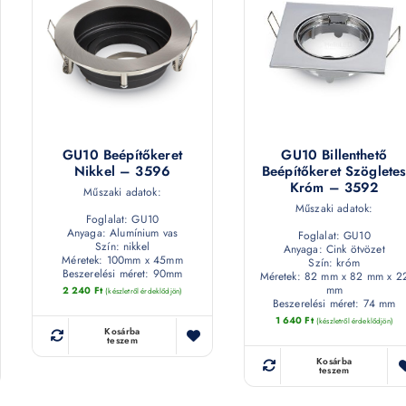
GU10 Beépítőkeret
GU10 Billenthető
Nikkel – 3596
Beépítőkeret Szöglete
Króm – 3592
Műszaki adatok:
Műszaki adatok:
Foglalat: GU10
Anyaga: Alumínium vas
Foglalat: GU10
Szín: nikkel
Anyaga: Cink ötvözet
Méretek: 100mm x 45mm
Szín: króm
Beszerelési méret: 90mm
Méretek: 82 mm x 82 mm x 2
mm
2 240
Ft
(készletről érdeklődjön)
Beszerelési méret: 74 mm
1 640
Ft
(készletről érdeklődjön)
Kosárba
teszem
Kosárba
teszem