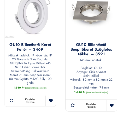
GU10 Billenthető Keret
GU10 Billenthető
Fehér – 3469
Beépítőkeret Szögletes
Nikkel – 3591
Műszaki adatok: IP védettség IP
20 Garancia 2 év Foglalat
Műszaki adatok:
GU10/MR16 Típus Billenthető
Szín Fehér Forma Kör
Foglalat: GU10
Szerelhetőség Süllyeszthető
Anyaga: Cink ötvözet
Méret 98 mm Beépítési méret
Szín: nikkel
80 mm Gyártó V-TAC Súly 100
Méretek: 82 mm x 82 mm x 22
g/db
mm
Beszerelési méret: 74 mm
1 240
Ft
(készletről érdeklődjön)
1 640
Ft
(készletről érdeklődjön)
Kosárba
teszem
Kosárba
teszem