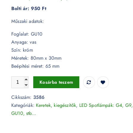
Bolti ár:
950 Ft
Műszaki adatok:
Foglalat: GU10
Anyaga: vas
Szín: króm
Méretek: 80mm x 30mm
Beépítési méret: 65 mm
GU10 beépítőkeret króm - 3586 mennyiség
Kosárba teszem
Cikkszám:
3586
Kategóriák:
Keretek, kiegészítők
,
LED Spotlámpák: G4, G9,
GU10, stb...