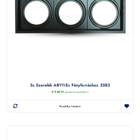
3x Szerelék AR111-Es Fényforráshoz 3583
5 940
Ft
(készletről érdeklődjön)
Kosárba teszem