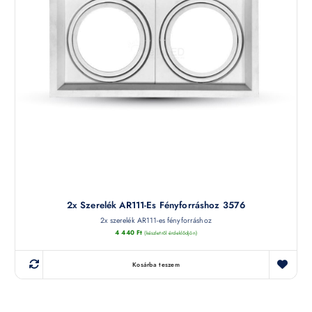
2x Szerelék AR111-Es Fényforráshoz 3576
2x szerelék AR111-es fényforráshoz
4 440
Ft
(készletről érdeklődjön)
Kosárba teszem