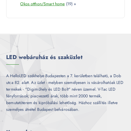
1
Okos otthon/Smart home
19
+
t
r
é
9
e
m
k
t
r
é
e
m
k
r
é
m
k
é
k
LED webáruház és szaküzlet
A HelloLED székhelye Budapesten a 7. kerületben található, a Dob
utca 82. alatt. Az üzlet - melyben személyesen is vásárolhatóak LED
termékek - "Digiműhely és LED Bolt" néven üzemel. V-Tac LED
fényforrások, piacvezető árak, több mint 2000 termék,
bemutatóterem és kipróbálási lehetőség. Házhoz szállítás illetve
személyes átvétel Budapest belvárosában.