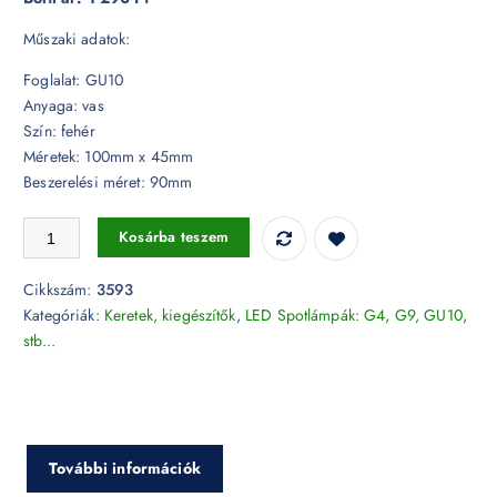
Műszaki adatok:
Foglalat: GU10
Anyaga: vas
Szín: fehér
Méretek: 100mm x 45mm
Beszerelési méret: 90mm
GU10 billenthető keret fehér kör - 3593 mennyiség
Kosárba teszem
Cikkszám:
3593
Kategóriák:
Keretek, kiegészítők
,
LED Spotlámpák: G4, G9, GU10,
stb...
További információk