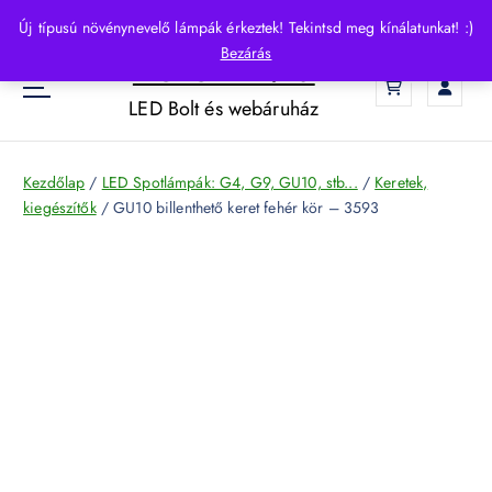
S
Új típusú növénynevelő lámpák érkeztek! Tekintsd meg kínálatunkat! :)
k
Bezárás
HelloLED.hu
i
0
p
LED Bolt és webáruház
t
o
c
Kezdőlap
/
LED Spotlámpák: G4, G9, GU10, stb...
/
Keretek,
o
kiegészítők
/ GU10 billenthető keret fehér kör – 3593
n
t
e
n
t