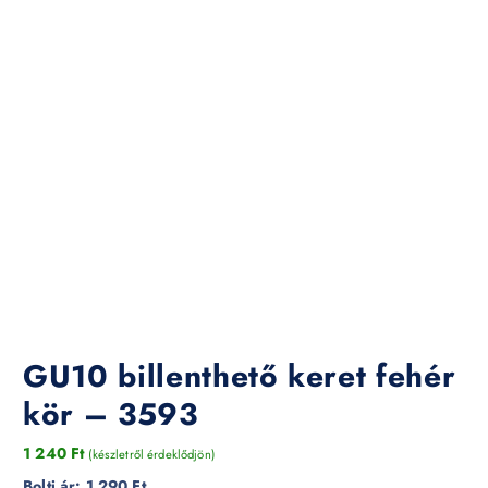
GU10 billenthető keret fehér
kör – 3593
1 240
Ft
(készletről érdeklődjön)
Bolti ár:
1 290 Ft