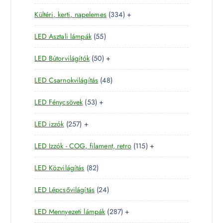
1
e
m
é
3
Kültéri, kerti, napelemes
334
+
8
r
é
k
3
t
m
k
5
LED Asztali lámpák
55
4
e
é
5
t
r
k
5
LED Bútorvilágítók
50
+
t
e
m
0
e
r
é
4
LED Csarnokvilágítás
48
t
r
m
k
8
e
m
é
5
LED Fénycsövek
53
+
t
r
é
k
3
e
m
k
2
LED izzók
257
+
t
r
é
5
e
m
k
1
LED Izzók - COG, filament, retro
115
+
7
r
é
1
t
m
k
8
LED Közvilágítás
82
5
e
é
2
t
r
k
2
LED Lépcsővilágítás
24
t
e
m
4
e
r
é
2
LED Mennyezeti lámpák
287
+
t
r
m
k
8