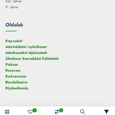
Szo: zárva
V: zárva
Oldalak
Kapcsolat
Adatvédelmi nyilatkozat
Adatkezelési tájékoztató
Általános Szerződési Feltételek
Fiókom
Kosaram
Kedvenceim
Rendeléseim
Kijelentkezés
0
0
© 2026 HelloLED.hu Digiműhely Kft. | Minden jog fenntartva!