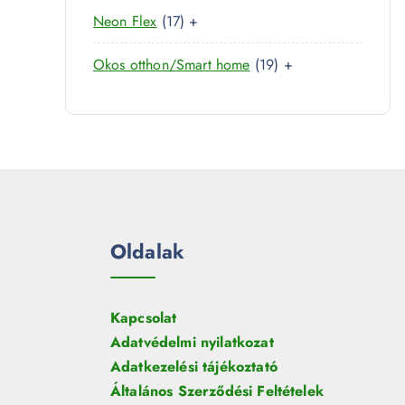
0
r
é
1
Neon Flex
17
+
t
m
k
7
e
é
1
Okos otthon/Smart home
19
+
t
r
k
9
e
m
t
r
é
e
m
k
r
é
m
k
é
k
Oldalak
Kapcsolat
Adatvédelmi nyilatkozat
Adatkezelési tájékoztató
Általános Szerződési Feltételek