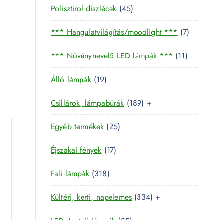
4
Polisztirol díszlécek
45
5
7
*** Hangulatvilágítás/moodlight ***
7
t
t
e
1
*** Növénynevelő LED lámpák ***
11
e
r
1
r
m
1
Álló lámpák
19
t
m
é
9
e
é
k
1
Csillárok, lámpabúrák
189
+
t
r
k
8
e
m
2
Egyéb termékek
25
9
r
é
5
t
m
k
1
Éjszakai fények
17
t
e
é
7
e
r
k
3
Fali lámpák
318
t
r
m
1
e
m
é
3
Kültéri, kerti, napelemes
334
+
8
r
é
k
3
t
m
k