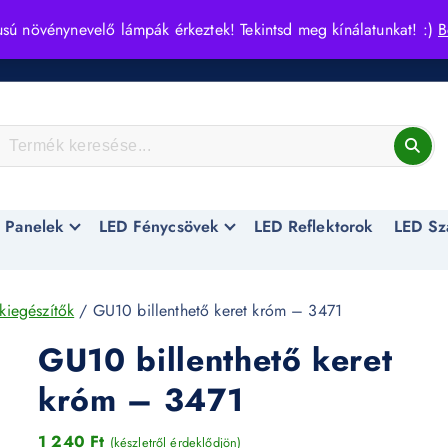
usú növénynevelő lámpák érkeztek! Tekintsd meg kínálatunkat! :)
B
 Panelek
LED Fénycsövek
LED Reflektorok
LED Sz
kiegészítők
/ GU10 billenthető keret króm – 3471
GU10 billenthető keret
króm – 3471
1 240
Ft
(készletről érdeklődjön)