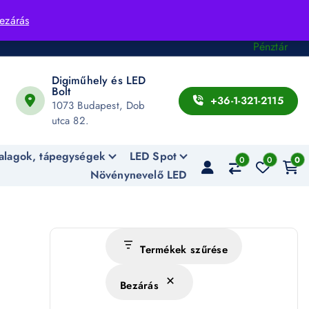
Fiók
ezárás
Kosár
Pénztár
Digiműhely és LED
Bolt
+36-1-321-2115
1073 Budapest, Dob
utca 82.
alagok, tápegységek
LED Spot
0
0
0
Növénynevelő LED
Termékek szűrése
Bezárás