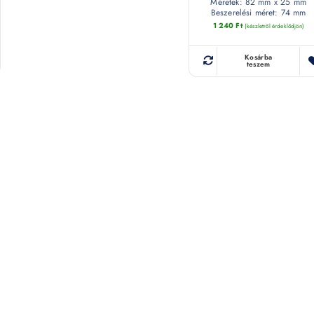
Méretek: 82 mm x 25 mm
Beszerelési méret: 74 mm
1 240
Ft
(készletről érdeklődjön)
Kosárba
teszem