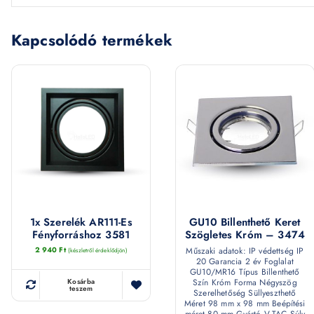
Kapcsolódó termékek
1x Szerelék AR111-Es
GU10 Billenthető Keret
Fényforráshoz 3581
Szögletes Króm – 3474
2 940
Ft
Műszaki adatok: IP védettség IP
(készletről érdeklődjön)
20 Garancia 2 év Foglalat
GU10/MR16 Típus Billenthető
Szín Króm Forma Négyszög
Kosárba
teszem
Szerelhetőség Süllyeszthető
Méret 98 mm x 98 mm Beépítési
méret 80 mm Gyártó V-TAC Súly