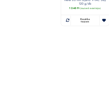
120 g/db
1 240
Ft
(készletről érdeklődjön)
Kosárba
teszem