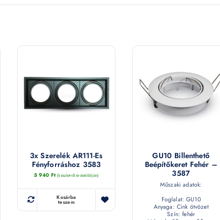
3x Szerelék AR111-Es
GU10 Billenthető
Fényforráshoz 3583
Beépítőkeret Fehér –
3587
5 940
Ft
(készletről érdeklődjön)
Műszaki adatok:
Kosárba
Foglalat: GU10
teszem
Anyaga: Cink ötvözet
Szín: fehér