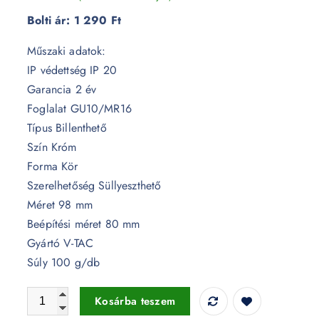
Bolti ár:
1 290 Ft
Műszaki adatok:
IP védettség IP 20
Garancia 2 év
Foglalat GU10/MR16
Típus Billenthető
Szín Króm
Forma Kör
Szerelhetőség Süllyeszthető
Méret 98 mm
Beépítési méret 80 mm
Gyártó V-TAC
Súly 100 g/db
GU10 billenthető keret króm - 3471 mennyiség
Kosárba teszem