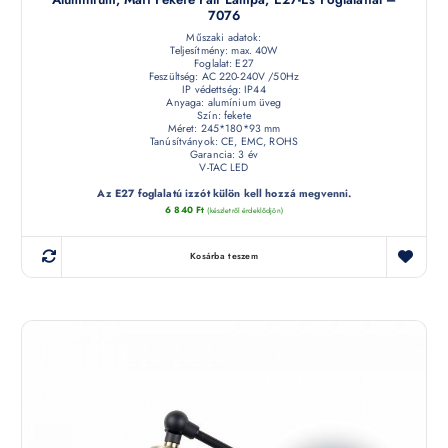
7076
Műszaki adatok:
Teljesítmény: max. 40W
Foglalat: E27
Feszültség: AC 220-240V /50Hz
IP védettség: IP44
Anyaga: alumínium üveg
Szín: fekete
Méret: 245*180*93 mm
Tanúsítványok: CE, EMC, ROHS
Garancia: 3 év
V-TAC LED
Az E27 foglalatú izzót külön kell hozzá megvenni.
6 840
Ft
(készletről érdeklődjön)
Kosárba teszem