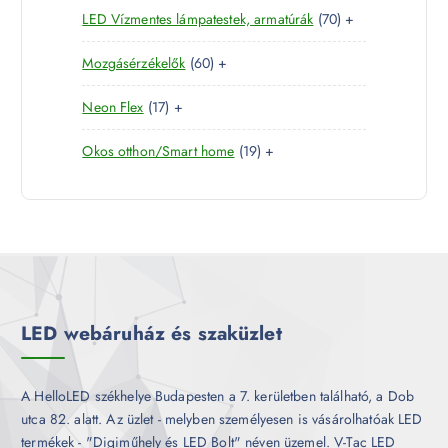
r
é
7
LED Vízmentes lámpatestek, armatúrák
70
+
t
r
m
k
0
e
m
é
6
Mozgásérzékelők
60
+
t
r
é
k
0
e
m
k
1
Neon Flex
17
+
t
r
é
7
e
m
k
1
Okos otthon/Smart home
19
+
t
r
é
9
e
m
k
t
r
é
e
m
k
r
é
m
k
é
k
LED webáruház és szaküzlet
A HelloLED székhelye Budapesten a 7. kerületben található, a Dob
utca 82. alatt. Az üzlet - melyben személyesen is vásárolhatóak LED
termékek - "Digiműhely és LED Bolt" néven üzemel. V-Tac LED