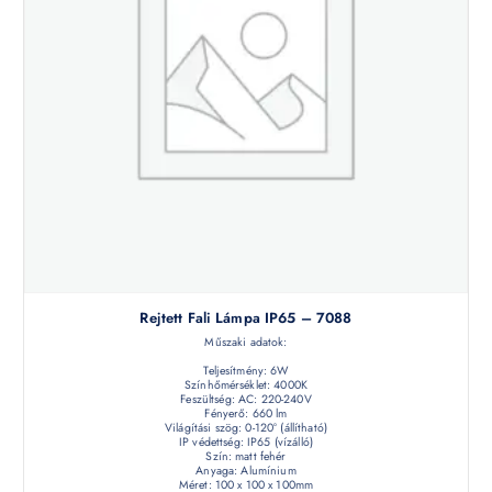
Rejtett Fali Lámpa IP65 – 7088
Műszaki adatok:
Teljesítmény: 6W
Színhőmérséklet: 4000K
Feszültség: AC: 220-240V
Fényerő: 660 lm
Világítási szög: 0-120° (állítható)
IP védettség: IP65 (vízálló)
Szín: matt fehér
Anyaga: Alumínium
Méret: 100 x 100 x 100mm