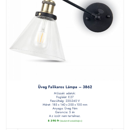
Üveg Falikaros Lámpa – 3862
Műszaki adatok:
Foglalat: E27
Feszültség: 220-240 V
Méret: 185 x 140 x 200 x 100 mm
Anyaga: Üveg Fém
Garancia: 5 év
Az izzót nem tartalmaz.
8 390
Ft
(készletről érdeklődjön)