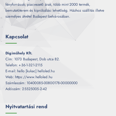
fényforrások, piacvezető árak, több mint 2000 termék,
bemutatóterem és kipróbálási lehetőség. Házhoz szállítás illetve
személyes átvétel Budapest belvárosában.
Kapcsolat
Digiműhely Kft.
Cím: 1073 Budapest, Dob utca 82.
Telefon: +36-1-321-2115
E-mail: hello [kukac] helloled.hu
Web: https://www.helloled.hu
Számlaszám: 10400085-00800178-00000000
Adószám: 25525005-2-42
Nyitvatartási rend