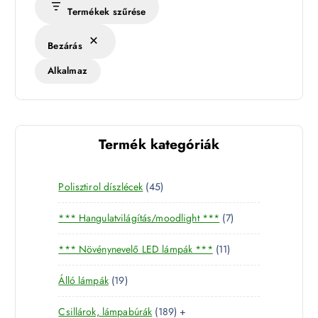
Termékek szűrése
Bezárás
Alkalmaz
Termék kategóriák
4
Polisztirol díszlécek
45
5
7
*** Hangulatvilágítás/moodlight ***
7
t
t
e
1
*** Növénynevelő LED lámpák ***
11
e
r
1
r
m
1
Álló lámpák
19
t
m
é
9
e
é
k
1
Csillárok, lámpabúrák
189
+
t
r
k