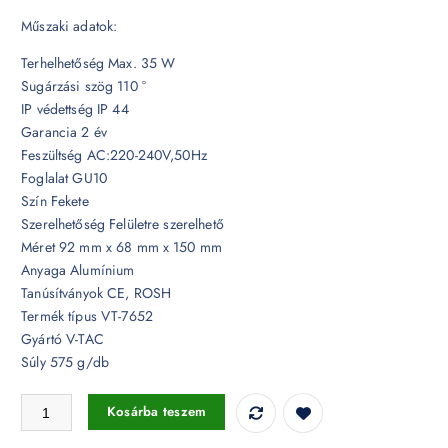
Műszaki adatok:
Terhelhetőség Max. 35 W
Sugárzási szög 110 °
IP védettség IP 44
Garancia 2 év
Feszültség AC:220-240V,50Hz
Foglalat GU10
Szín Fekete
Szerelhetőség Felületre szerelhető
Méret 92 mm x 68 mm x 150 mm
Anyaga Alumínium
Tanúsítványok CE, ROSH
Termék típus VT-7652
Gyártó V-TAC
Súly 575 g/db
GU10 foglalattal ellátott fali lámpatest fekete 2 irányú IP44 - 7509 menn
Kosárba teszem