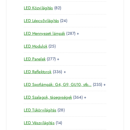
1
t
m
k
8
LED Közvilágítás
82
5
e
é
2
t
r
k
2
LED Lépcsővilágítás
24
t
e
m
4
e
r
é
2
LED Mennyezeti lámpák
287
+
t
r
m
k
8
e
m
é
2
LED Modulok
25
7
r
é
k
5
t
m
k
2
LED Panelek
277
+
t
e
é
7
e
r
k
3
LED Reflektorok
336
+
7
r
m
3
t
m
é
2
LED Spotlámpák: G4, G9, GU10, stb...
235
+
6
e
é
k
3
t
r
k
3
LED Szalagok, tápegységek
364
+
5
e
m
6
t
r
é
2
LED Tükörvilágítás
28
4
e
m
k
8
t
r
é
1
LED Vészvilágítás
14
t
e
m
k
4
e