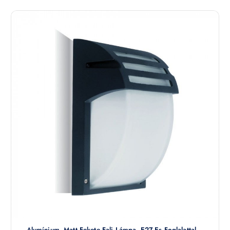
Alumínium, Matt Fekete Fali Lámpa, E27-Es Foglalattal –