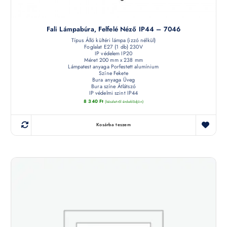
Fali Lámpabúra, Felfelé Néző IP44 – 7046
Típus Álló kültéri lámpa (izzó nélkül)
Foglalat E27 (1 db) 230V
IP védelem IP20
Méret 200 mm x 238 mm
Lámpatest anyaga Porfestett alumínium
Színe Fekete
Bura anyaga Üveg
Bura színe Átlátszó
IP védelmi szint IP44
8 340
Ft
(készletről érdeklődjön)
Kosárba teszem