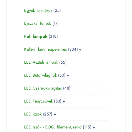
8
e
m
2
Egyéb termékek
25
9
r
é
5
t
m
k
1
Éjszakai fények
17
t
e
é
7
e
r
k
3
Fali lámpák
318
t
r
m
1
e
m
é
3
Kültéri, kerti, napelemes
334
+
8
r
é
k
3
t
m
k
5
LED Asztali lámpák
55
4
e
é
5
t
r
k
5
LED Bútorvilágítók
50
+
t
e
m
0
e
r
é
4
LED Csarnokvilágítás
48
t
r
m
k
8
e
m
é
5
LED Fénycsövek
53
+
t
r
é
k
3
e
m
k
2
LED izzók
257
+
t
r
é
5
e
m
k
1
LED Izzók - COG, filament, retro
115
+
7
r
é