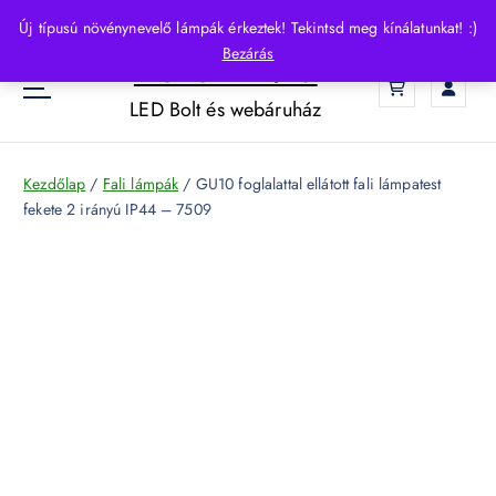
S
Új típusú növénynevelő lámpák érkeztek! Tekintsd meg kínálatunkat! :)
k
Bezárás
HelloLED.hu
i
0
p
LED Bolt és webáruház
t
o
c
Kezdőlap
/
Fali lámpák
/ GU10 foglalattal ellátott fali lámpatest
o
fekete 2 irányú IP44 – 7509
n
t
e
n
t