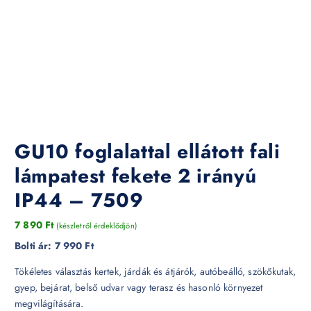
GU10 foglalattal ellátott fali
lámpatest fekete 2 irányú
IP44 – 7509
7 890
Ft
(készletről érdeklődjön)
Bolti ár:
7 990 Ft
Tökéletes választás kertek, járdák és átjárók, autóbeálló, szökőkutak,
gyep, bejárat, belső udvar vagy terasz és hasonló környezet
megvilágítására.