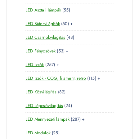
3
t
m
k
5
LED Asztali lámpák
55
4
e
é
5
t
r
k
5
LED Bútorvilágítók
50
+
t
e
m
0
e
r
é
4
LED Csarnokvilágítás
48
t
r
m
k
8
e
m
é
5
LED Fénycsövek
53
+
t
r
é
k
3
e
m
k
2
LED izzók
257
+
t
r
é
5
e
m
k
1
LED Izzók - COG, filament, retro
115
+
7
r
é
1
t
m
k
8
LED Közvilágítás
82
5
e
é
2
t
r
k
2
LED Lépcsővilágítás
24
t
e
m
4
e
r
é
2
LED Mennyezeti lámpák
287
+
t
r
m
k
8
e
m
é
2
LED Modulok
25
7
r
é
k