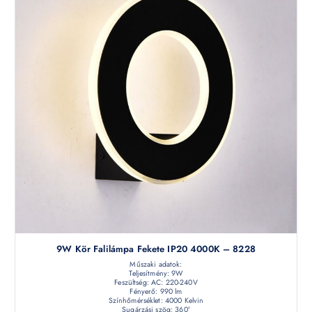
9W Kör Falilámpa Fekete IP20 4000K – 8228
Műszaki adatok:
Teljesítmény: 9W
Feszültség: AC: 220-240V
Fényerő: 990 lm
Színhőmérséklet: 4000 Kelvin
Sugárzási szög: 360°