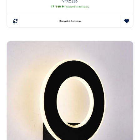
V-TAC LED
17 440
Ft
(készletről érdeklődjön)
Kosárba teszem