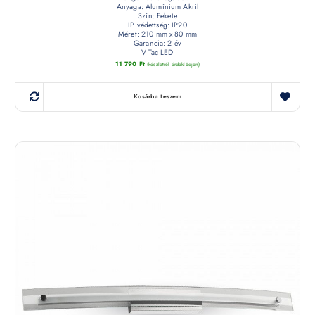
Anyaga: Alumínium Akril
Szín: Fekete
IP védettség: IP20
Méret: 210 mm x 80 mm
Garancia: 2 év
V-Tac LED
11 790
Ft
(készletről érdeklődjön)
Kosárba teszem