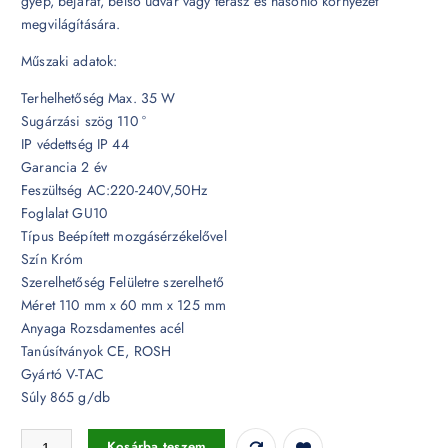
gyep, bejárat, belső udvar vagy terasz és hasonló környezet
megvilágítására.
Műszaki adatok:
Terhelhetőség Max. 35 W
Sugárzási szög 110 °
IP védettség IP 44
Garancia 2 év
Feszültség AC:220-240V,50Hz
Foglalat GU10
Típus Beépített mozgásérzékelővel
Szín Króm
Szerelhetőség Felületre szerelhető
Méret 110 mm x 60 mm x 125 mm
Anyaga Rozsdamentes acél
Tanúsítványok CE, ROSH
Gyártó V-TAC
Súly 865 g/db
GU10 foglalattal ellátott fali LED lámpa króm 2 irányú, beépített mozg
Kosárba teszem