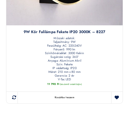
9W Kör Falilámpa Fekete IP20 3000K – 8227
Műszaki adatok:
Teljesítmény: 9W
Feszültség: AC: 220-240V
Fényerő: 990 lm
Színhőmérséklet: 3000 Kelvin
Sugárzási szög: 360°
Anyaga: Alumínium Akril
Szín: Fekete
IP védettség: IP20
Méret: 210 mm x 80 mm
Garancia: 2 év
V-Tac LED
11 790
Ft
(készletről érdeklődjön)
Kosárba teszem