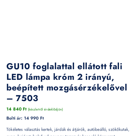
GU10 foglalattal ellátott fali
LED lámpa króm 2 irányú,
beépített mozgásérzékelővel
– 7503
14 840
Ft
(készletről érdeklődjön)
Bolti ár:
14 990 Ft
Tökéletes választás kertek, járdák és átjárók, autóbeálló, szökőkutak,