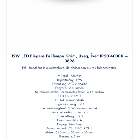
12W LED Elegáns Falilámpa Króm, Üveg, Ívelt IP20 4000K –
3896
Fali lámpaként is alkalmazható, de elsősorban tükrök fölé tervezték.
Műszaki adatok:
Teljesítmény: 12W
Feszültség: AC220-240V
Fényerő: 900 lumen
Színhőmérséklet: Természetes fehér, 4000 Kelvin
LED típus: SMD
LED-ek száma: 90db
Sugárzási szög: 120°
Fényerő megfelel: 70W normál izzónak
Szín visszaadási index: >80
IP védettség: IP20
Energiaosztály: A
Anyaga: fém üveg
Tanúsítványok: CE, EMC, ROHS
Méret: 685 mm x 55 mm x 65 mm
Garancia: 3 év