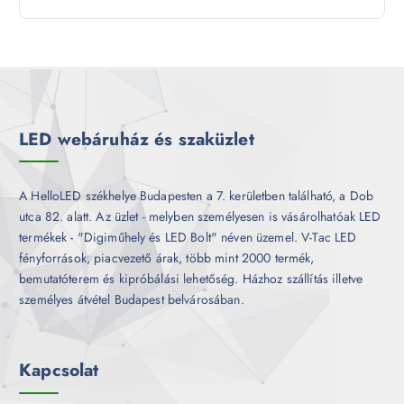
t
r
é
e
m
k
r
é
m
k
é
k
LED webáruház és szaküzlet
A HelloLED székhelye Budapesten a 7. kerületben található, a Dob
utca 82. alatt. Az üzlet - melyben személyesen is vásárolhatóak LED
termékek - "Digiműhely és LED Bolt" néven üzemel. V-Tac LED
fényforrások, piacvezető árak, több mint 2000 termék,
bemutatóterem és kipróbálási lehetőség. Házhoz szállítás illetve
személyes átvétel Budapest belvárosában.
Kapcsolat