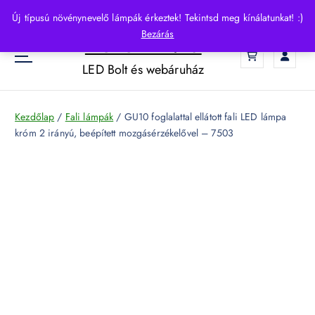
S
Új típusú növénynevelő lámpák érkeztek! Tekintsd meg kínálatunkat! :)
k
Bezárás
HelloLED.hu
i
0
p
LED Bolt és webáruház
t
o
c
Kezdőlap
/
Fali lámpák
/ GU10 foglalattal ellátott fali LED lámpa
o
króm 2 irányú, beépített mozgásérzékelővel – 7503
n
t
e
n
t