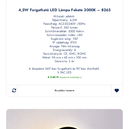
4,5W Forgatható LED Lámpa Fekete 3000K – 8263
Műszaki adatok:
Teljesítmény: 4,5W
Feszültség: AC220-240V /50Hz
Fényerő: 360 lumen
Színhőmérséklet: 3000 Kelvin
Színvisszaadási index: >80
Sugárzási szög: 100°
IP védettség: IP20
Anyaga: Fém műanyag
Energiaosztály: A
Tanúsítványok: CE, EMC, ROHS
Méret: 94 mm x 45 mm x 100 mm
Garancia: 3 év
A lámpatest 360°-ban forgatható és 90°-ban dönthető.
V-TAC LED
4 340
Ft
(készletről érdeklődjön)
Kosárba teszem