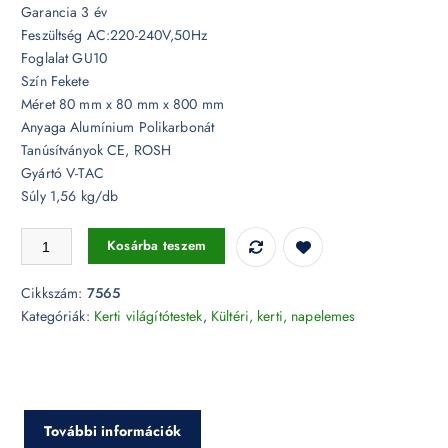
Garancia 3 év
Feszültség AC:220-240V,50Hz
Foglalat GU10
Szín Fekete
Méret 80 mm x 80 mm x 800 mm
Anyaga Alumínium Polikarbonát
Tanúsítványok CE, ROSH
Gyártó V-TAC
Súly 1,56 kg/db
GU10 foglalattal ellátott fekete kerti négyszög állólámpa IP54 - 7565 m
Kosárba teszem
Cikkszám:
7565
Kategóriák:
Kerti világítótestek
,
Kültéri, kerti, napelemes
További információk