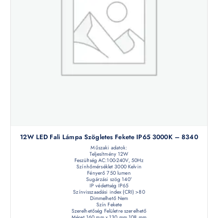
12W LED Fali Lámpa Szögletes Fekete IP65 3000K – 8340
Műszaki adatok:
Teljesítmény 12W
Feszültség AC:100-240V, 50Hz
Színhőmérséklet 3000 Kelvin
Fényerő 750 lumen
Sugárzási szög 140°
IP védettség IP65
Színvisszaadási index (CRI) >80
Dimmelhető Nem
Szín Fekete
Szerelhetőség Felületre szerelhető
Méret 160 mm x 130 mm 108 mm