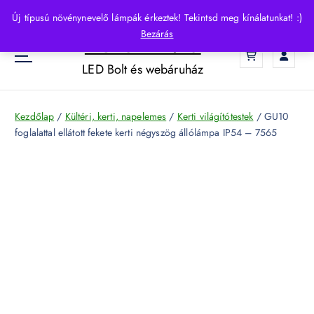
S
Új típusú növénynevelő lámpák érkeztek! Tekintsd meg kínálatunkat! :)
k
Bezárás
HelloLED.hu
i
0
p
LED Bolt és webáruház
t
o
c
Kezdőlap
/
Kültéri, kerti, napelemes
/
Kerti világítótestek
/ GU10
o
foglalattal ellátott fekete kerti négyszög állólámpa IP54 – 7565
n
t
e
n
t