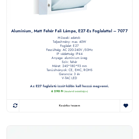
Alumínium, Matt Fehér Fali Lámpa, E27-Es Foglalattal – 7077
Műszaki adatok:
Teljesítmény: max. 40W
Foglalat: E27
Feszültség: AC 220-240V /50Hz
IP védettség: IP44
Anyaga: alumínium üveg
Szín: fehér
Méret: 245*180*93 mm
Tanúsítványok: CE, EMC, ROHS
Garancia: 3 év
V-TAC LED
Az E27 foglalatú izzót külön kell hozzá megvenni.
6 290
Ft
(készletről érdeklődjön)
Kosárba teszem