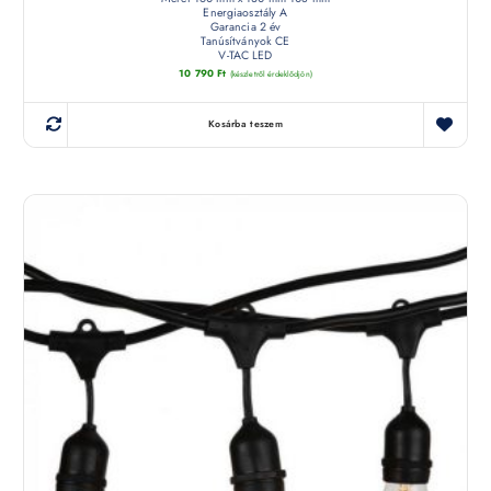
Energiaosztály A
Garancia 2 év
Tanúsítványok CE
V-TAC LED
10 790
Ft
(készletről érdeklődjön)
Kosárba teszem