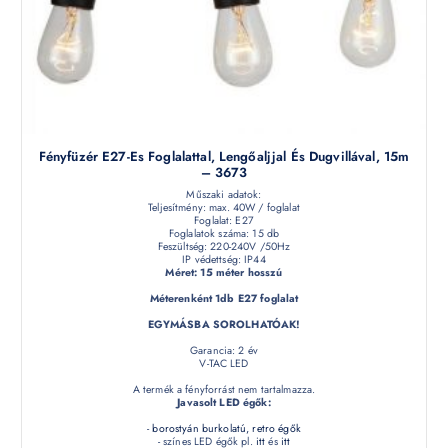
Fényfüzér E27-Es Foglalattal, Lengőaljjal És Dugvillával, 15m
– 3673
Műszaki adatok:
Teljesítmény: max. 40W / foglalat
Foglalat: E27
Foglalatok száma: 15 db
Feszültség: 220-240V /50Hz
IP védettség: IP44
Méret: 15 méter hosszú
Méterenként 1db E27 foglalat
EGYMÁSBA SOROLHATÓAK!
Garancia: 2 év
V-TAC LED
A termék a fényforrást nem tartalmazza.
Javasolt LED égők:
-
borostyán burkolatú, retro égők
- színes LED égők pl.
itt
és
itt