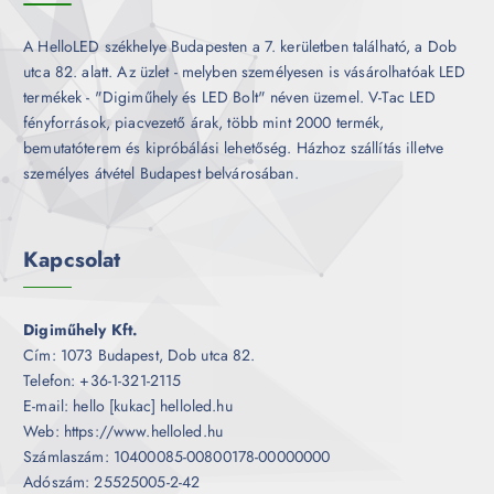
A HelloLED székhelye Budapesten a 7. kerületben található, a Dob
utca 82. alatt. Az üzlet - melyben személyesen is vásárolhatóak LED
termékek - "Digiműhely és LED Bolt" néven üzemel. V-Tac LED
fényforrások, piacvezető árak, több mint 2000 termék,
bemutatóterem és kipróbálási lehetőség. Házhoz szállítás illetve
személyes átvétel Budapest belvárosában.
Kapcsolat
Digiműhely Kft.
Cím: 1073 Budapest, Dob utca 82.
Telefon: +36-1-321-2115
E-mail: hello [kukac] helloled.hu
Web: https://www.helloled.hu
Számlaszám: 10400085-00800178-00000000
Adószám: 25525005-2-42