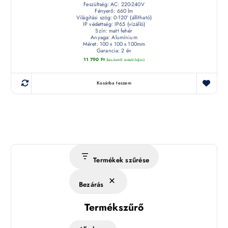
Feszültség: AC: 220-240V
Fényerő: 660 lm
Világítási szög: 0-120° (állítható)
IP védettség: IP65 (vízálló)
Szín: matt fehér
Anyaga: Alumínium
Méret: 100 x 100 x 100mm
Garancia: 2 év
11 790
Ft
(készletről érdeklődjön)
Kosárba teszem
Termékek szűrése
Bezárás
Termékszűrő