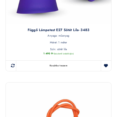
Függő Lámpatest E27 Sötét Lila- 3483
Anyaga: műanyag
Méret: 1 méter
Szín: sötét lila
1 490
Ft
(készletről érdeklődjön)
Kosárba teszem