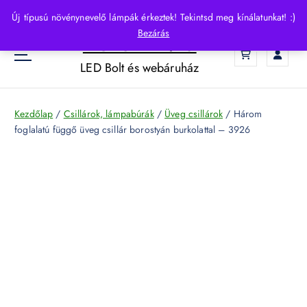
S
Új típusú növénynevelő lámpák érkeztek! Tekintsd meg kínálatunkat! :)
k
Bezárás
HelloLED.hu
i
0
p
LED Bolt és webáruház
t
o
c
Kezdőlap
/
Csillárok, lámpabúrák
/
Üveg csillárok
/ Három
o
foglalatú függő üveg csillár borostyán burkolattal – 3926
n
t
e
n
t