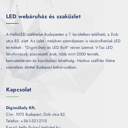
é
k
LED webáruház és szaküzlet
A HelloLED székhelye Budapesten a 7. kerületben található, a Dob
utca 82. alatt. Az üzlet - melyben személyesen is vásárolhatóak LED
termékek - "Digiműhely és LED Bolt" néven üzemel. V-Tac LED
fényforrások, piacvezető árak, több mint 2000 termék,
bemutatóterem és kipróbálási lehetőség. Házhoz szállítás illetve
személyes átvétel Budapest belvárosában.
Kapcsolat
Digiműhely Kft.
Cím: 1073 Budapest, Dob utca 82.
Telefon: +36-1-321-2115
E-mail: hello [kukac] helloled.hu