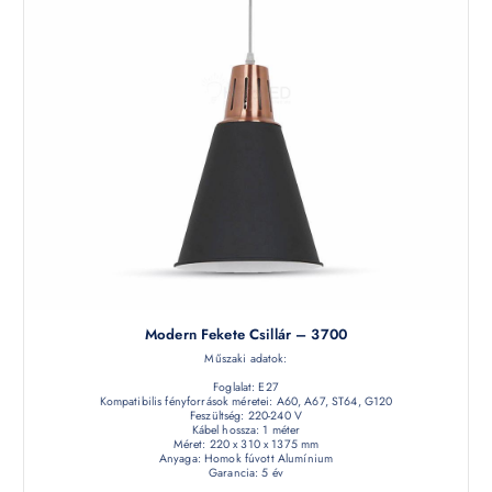
Modern Fekete Csillár – 3700
Műszaki adatok:
Foglalat: E27
Kompatibilis fényforrások méretei: A60, A67, ST64, G120
Feszültség: 220-240 V
Kábel hossza: 1 méter
Méret: 220 x 310 x 1375 mm
Anyaga: Homok fúvott Alumínium
Garancia: 5 év