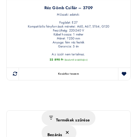
Réz Gömb Csillár – 3709
Műszaki adatok:
Foglalat: E27
Kompatibilis fényforrások méretei: A60, A67, ST64, G120
Feszültség: 220-240 V
Kábel hossza: 1 méter
Méret: ?250 mm
Anyaga: fém réz festék
Garancia: 5 év
Az izzót nem tartalmaz.
22 890
Ft
(készletről érdeklődjön)
Kosárba teszem
Termékek szűrése
Bezárás