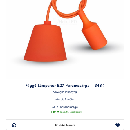
Függő Lámpatest E27 Narancssárga – 3484
Anyaga: műanyag
Méret: 1 méter
Szín: narancssárga
1 440
Ft
(készletről érdeklődjön)
Kosárba teszem