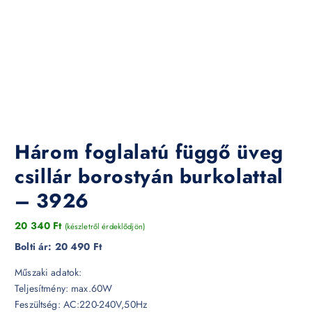
Három foglalatú függő üveg
csillár borostyán burkolattal
– 3926
20 340
Ft
(készletről érdeklődjön)
Bolti ár:
20 490 Ft
Műszaki adatok:
Teljesítmény: max.60W
Feszültség: AC:220-240V,50Hz