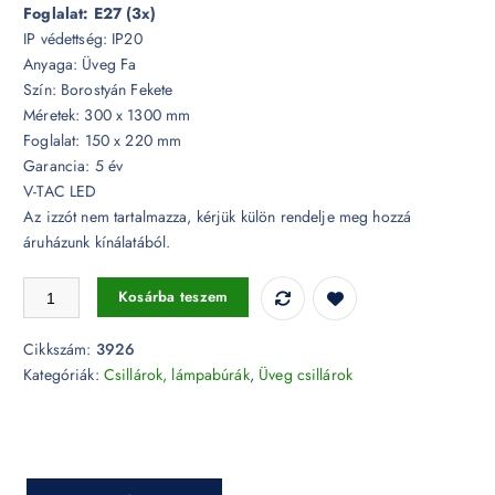
Foglalat: E27 (3x)
IP védettség: IP20
Anyaga: Üveg Fa
Szín: Borostyán Fekete
Méretek: 300 x 1300 mm
Foglalat: 150 x 220 mm
Garancia: 5 év
V-TAC LED
Az izzót nem tartalmazza, kérjük külön rendelje meg hozzá
áruházunk kínálatából.
Három foglalatú függő üveg csillár borostyán burkolattal - 3926 menny
Kosárba teszem
Cikkszám:
3926
Kategóriák:
Csillárok, lámpabúrák
,
Üveg csillárok