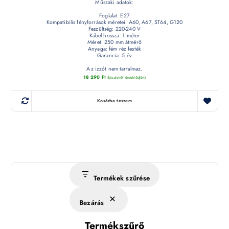
Műszaki adatok:
Foglalat: E27
Kompatibilis fényforrások méretei: A60, A67, ST64, G120
Feszültség: 220-240 V
Kábel hossza: 1 méter
Méret: 250 mm átmérő
Anyaga: fém réz festék
Garancia: 5 év
Az izzót nem tartalmaz.
18 290
Ft
(készletről érdeklődjön)
Kosárba teszem
Termékek szűrése
Bezárás
Termékszűrő