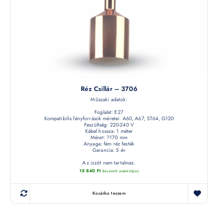
Réz Csillár – 3706
Műszaki adatok:
Foglalat: E27
Kompatibilis fényforrások méretei: A60, A67, ST64, G120
Feszültség: 220-240 V
Kábel hossza: 1 méter
Méret: ?170 mm
Anyaga: fém réz festék
Garancia: 5 év
Az izzót nem tartalmaz.
15 840
Ft
(készletről érdeklődjön)
Kosárba teszem