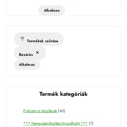
Alkalmaz
Termékek szűrése
Bezárás
Alkalmaz
Termék kategóriák
4
Polisztirol díszlécek
45
5
7
*** Hangulatvilágítás/moodlight ***
7
t