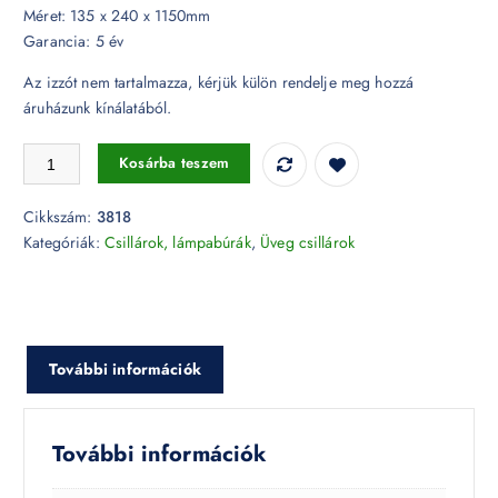
Méret: 135 x 240 x 1150mm
Garancia: 5 év
Az izzót nem tartalmazza, kérjük külön rendelje meg hozzá
áruházunk kínálatából.
Klasszikus üveg csillár - 3818 mennyiség
Kosárba teszem
Cikkszám:
3818
Kategóriák:
Csillárok, lámpabúrák
,
Üveg csillárok
További információk
További információk