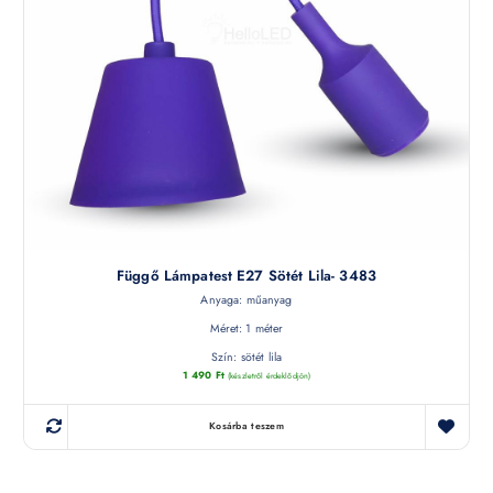
Függő Lámpatest E27 Sötét Lila- 3483
Anyaga: műanyag
Méret: 1 méter
Szín: sötét lila
1 490
Ft
(készletről érdeklődjön)
Kosárba teszem