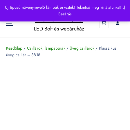
S
Új típusú növénynevelő lámpák érkeztek! Tekintsd meg kínálatunkat! :)
k
Bezárás
HelloLED.hu
i
0
p
LED Bolt és webáruház
t
o
c
Kezdőlap
/
Csillárok, lámpabúrák
/
Üveg csillárok
/ Klasszikus
o
üveg csillár – 3818
n
t
e
n
t