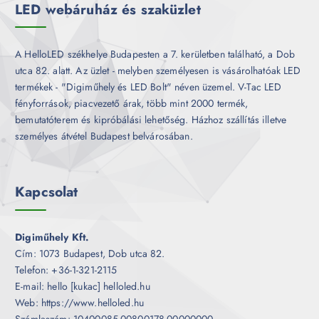
LED webáruház és szaküzlet
A HelloLED székhelye Budapesten a 7. kerületben található, a Dob
utca 82. alatt. Az üzlet - melyben személyesen is vásárolhatóak LED
termékek - "Digiműhely és LED Bolt" néven üzemel. V-Tac LED
fényforrások, piacvezető árak, több mint 2000 termék,
bemutatóterem és kipróbálási lehetőség. Házhoz szállítás illetve
személyes átvétel Budapest belvárosában.
Kapcsolat
Digiműhely Kft.
Cím: 1073 Budapest, Dob utca 82.
Telefon: +36-1-321-2115
E-mail: hello [kukac] helloled.hu
Web: https://www.helloled.hu
Számlaszám: 10400085-00800178-00000000