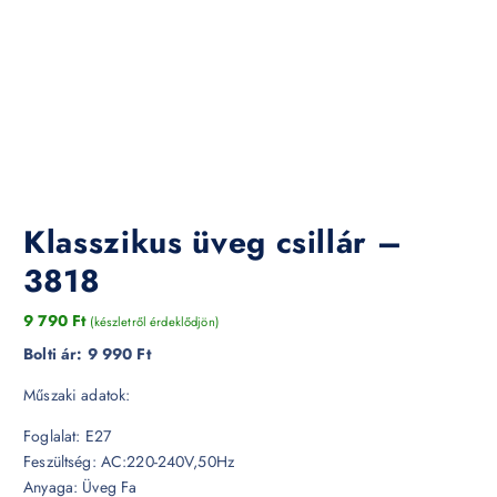
Klasszikus üveg csillár –
3818
9 790
Ft
(készletről érdeklődjön)
Bolti ár:
9 990 Ft
Műszaki adatok:
Foglalat: E27
Feszültség: AC:220-240V,50Hz
Anyaga: Üveg Fa