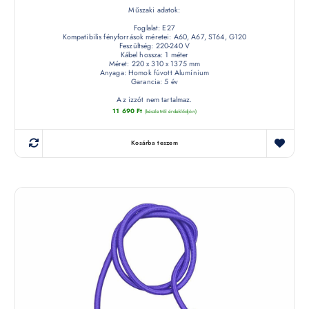
Műszaki adatok:
Foglalat: E27
Kompatibilis fényforrások méretei: A60, A67, ST64, G120
Feszültség: 220-240 V
Kábel hossza: 1 méter
Méret: 220 x 310 x 1375 mm
Anyaga: Homok fúvott Alumínium
Garancia: 5 év
Az izzót nem tartalmaz.
11 690
Ft
(készletről érdeklődjön)
Kosárba teszem