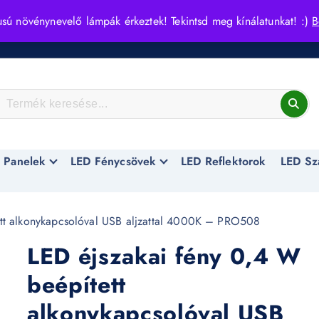
usú növénynevelő lámpák érkeztek! Tekintsd meg kínálatunkat! :)
B
 Panelek
LED Fénycsövek
LED Reflektorok
LED Sz
ett alkonykapcsolóval USB aljzattal 4000K – PRO508
LED éjszakai fény 0,4 W
beépített
alkonykapcsolóval USB