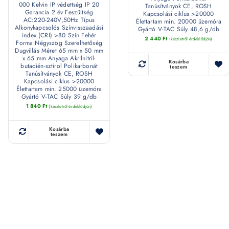
000 Kelvin IP védettség IP 20
Tanúsítványok CE, ROSH
Garancia 2 év Feszültség
Kapcsolási ciklus >20000
AC:220-240V,50Hz Típus
Élettartam min. 20000 üzemóra
Alkonykapcsolós Színvisszaadási
Gyártó V-TAC Súly 48,6 g/db
index (CRI) >80 Szín Fehér
2 440
Ft
(készletről érdeklődjön)
Forma Négyszög Szerelhetőség
Dugvillás Méret 65 mm x 50 mm
x 65 mm Anyaga Akrilnitril-
Kosárba
butadién-sztirol Polikarbonát
teszem
Tanúsítványok CE, ROSH
Kapcsolási ciklus >20000
Élettartam min. 25000 üzemóra
Gyártó V-TAC Súly 39 g/db
1 840
Ft
(készletről érdeklődjön)
Kosárba
teszem