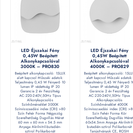
LED Éjszakai Fény
LED Éjszakai Fény
0,45W Beépített
0,45W Beépített
Alkonykapcsolóval
Alkonykapcsolóval
3000K – PRO830
4000K – PRO829
Beépített alkonykapcsoló: 15LUX
Beépített alkonykapcsoló: 15L
alatt kapcsol Műszaki adatok:
alatt kapcsol Műszaki adatok:
Teljesítmény 0,45 W Fényerő 10
Teljesítmény 0,45 W Fényerő 1
lumen IP védettség IP 20
lumen IP védettség IP 20
Garancia 2 év Feszültség
Garancia 2 év Feszültség
AC:220-240V,50Hz Típus
AC:220-240V,50Hz Típus
Alkonykapcsolós
Alkonykapcsolós
Színhőmérséklet 3000K
Színhőmérséklet 4000K
Színvisszaadási index (CRI) >80
Színvisszaadási index (CRI) >
Szín Fehér Forma Négyszög
Szín Fehér Forma Kör
Szerelhetőség Dugvillás Méret
Szerelhetőség Dugvillás Mére
60 mm x 60 mm x 54.5 mm
60x54.5mm Anyaga Akrilnitril
Anyaga Akrilnitril-butadién-
butadién-sztirol Polikarbonát
sztirol Polikarbonát
Tanúsítványok CE, ROSH