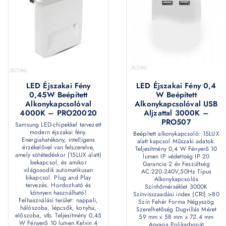
LED Éjszakai Fény
LED Éjszakai Fény 0,4
0,45W Beépített
W Beépített
Alkonykapcsolóval
Alkonykapcsolóval USB
4000K – PRO20020
Aljzattal 3000K –
PRO507
Samsung LED-chipekkel tervezett
modern éjszakai fény.
Beépített alkonykapcsoló: 15LUX
Energiahatékony, intelligens
alatt kapcsol Műszaki adatok:
érzékelővel van felszerelve,
Teljesítmény 0,4 W Fényerő 10
amely sötétedéskor (15LUX alatt)
lumen IP védettség IP 20
bekapcsol, és amikor
Garancia 2 év Feszültség
világosodik automatikusan
AC:220-240V,50Hz Típus
kikapcsol. Plug and Play
Alkonykapcsolós
tervezés. Hordozható és
Színhőmérséklet 3000K
könnyen használható!
Színvisszaadási index (CRI) >80
Felhasználási terület: nappali,
Szín Fehér Forma Négyszög
hálószoba, lépcsők, konyha,
Szerelhetőség Dugvillás Méret
előszoba, stb. Teljesítmény 0,45
59 mm x 58 mm x 72.4 mm
W Fényerő 10 lumen Kelvin 4
Anyaga Polikarbonát