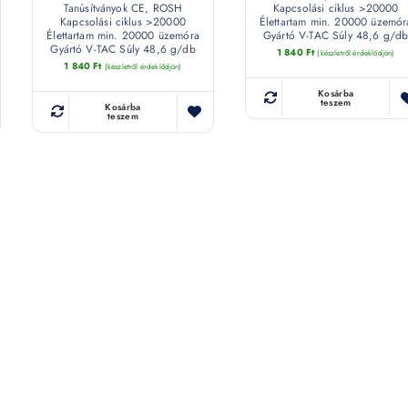
Tanúsítványok CE, ROSH
Kapcsolási ciklus >20000
Kapcsolási ciklus >20000
Élettartam min. 20000 üzemór
Élettartam min. 20000 üzemóra
Gyártó V-TAC Súly 48,6 g/d
Gyártó V-TAC Súly 48,6 g/db
1 840
Ft
(készletről érdeklődjön)
1 840
Ft
(készletről érdeklődjön)
Kosárba
teszem
Kosárba
teszem