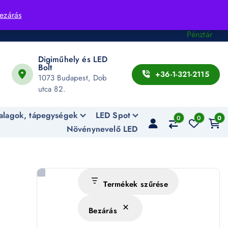
Fiók
ezárás
Kosár
Pénztár
Digiműhely és LED
Bolt
+36-1-321-2115
1073 Budapest, Dob
utca 82.
alagok, tápegységek
LED Spot
0
0
0
Növénynevelő LED
Termékek szűrése
Bezárás