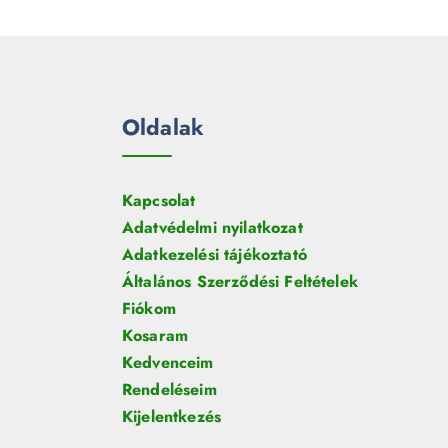
e
m
k
r
é
m
k
é
k
Oldalak
Kapcsolat
Adatvédelmi nyilatkozat
Adatkezelési tájékoztató
Általános Szerződési Feltételek
Fiókom
Kosaram
Kedvenceim
Rendeléseim
Kijelentkezés