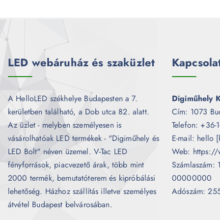
LED webáruház és szaküzlet
Kapcsola
A HelloLED székhelye Budapesten a 7.
Digiműhely K
kerületben található, a Dob utca 82. alatt.
Cím: 1073 Bu
Az üzlet - melyben személyesen is
Telefon: +36-
vásárolhatóak LED termékek - "Digiműhely és
E-mail: hello 
LED Bolt" néven üzemel. V-Tac LED
Web: https://
fényforrások, piacvezető árak, több mint
Számlaszám:
2000 termék, bemutatóterem és kipróbálási
00000000
lehetőség. Házhoz szállítás illetve személyes
Adószám: 25
átvétel Budapest belvárosában.