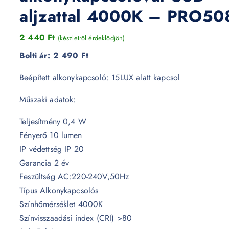
aljzattal 4000K – PRO50
2 440
Ft
(készletről érdeklődjön)
Bolti ár:
2 490 Ft
Beépített alkonykapcsoló: 15LUX alatt kapcsol
Műszaki adatok:
Teljesítmény 0,4 W
Fényerő 10 lumen
IP védettség IP 20
Garancia 2 év
Feszültség AC:220-240V,50Hz
Típus Alkonykapcsolós
Színhőmérséklet 4000K
Színvisszaadási index (CRI) >80