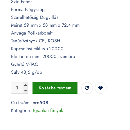
Szín Fehér
Forma Négyszög
Szerelhetőség Dugvillás
Méret 59 mm x 58 mm x 72.4 mm
Anyaga Polikarbonát
Tanúsítványok CE, ROSH
Kapcsolási ciklus >20000
Élettartam min. 20000 üzemóra
Gyártó V-TAC
Súly 48,6 g/db
LED éjszakai fény 0,4 W beépített alkonykapcsolóval USB
Kosárba teszem
Cikkszám:
pro508
Kategória:
Éjszakai fények