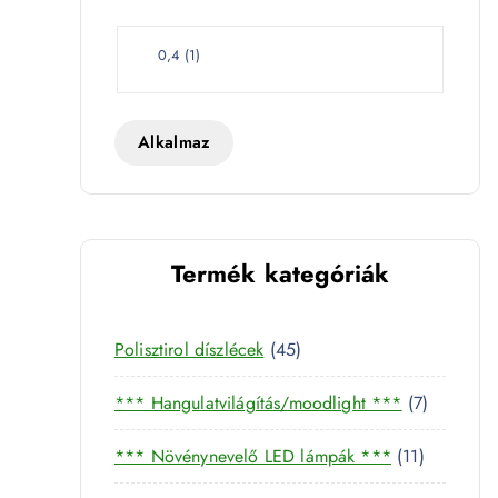
e
t
W
0,4
(
1
)
a
t
t
Alkalmaz
Termék kategóriák
 aljzattal 4000K - PRO508 mennyiség
4
Polisztirol díszlécek
45
5
7
*** Hangulatvilágítás/moodlight ***
7
t
t
e
1
*** Növénynevelő LED lámpák ***
11
e
r
1
r