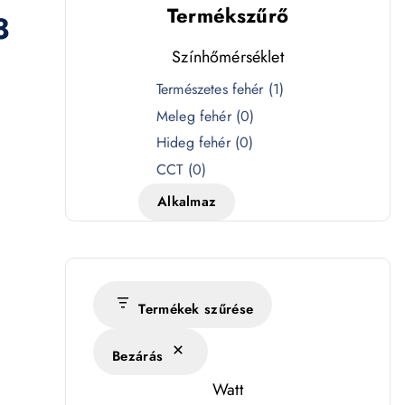
Termékszűrő
8
Színhőmérséklet
S
Természetes fehér
(
1
)
z
Meleg fehér
(
0
)
í
Hideg fehér
(
0
)
n
CCT
(
0
)
h
Alkalmaz
ő
m
é
r
s
Termékek szűrése
é
Bezárás
k
l
Watt