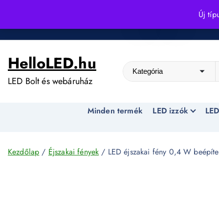
S
Új típ
k
Kedvező árak egész évben!
i
p
HelloLED.hu
t
o
LED Bolt és webáruház
c
o
Minden termék
LED izzók
LED
n
t
e
n
Kezdőlap
/
Éjszakai fények
/ LED éjszakai fény 0,4 W beépít
t