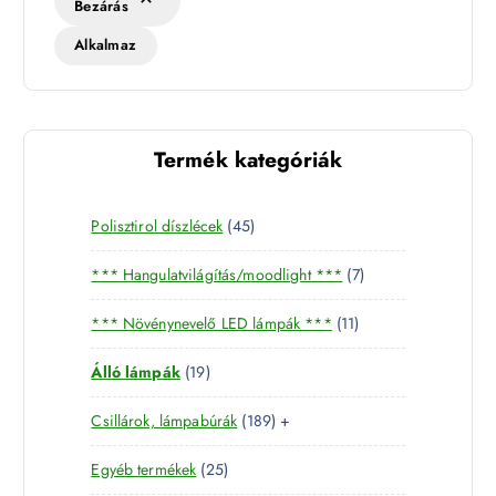
Bezárás
Alkalmaz
Termék kategóriák
4
Polisztirol díszlécek
45
5
7
*** Hangulatvilágítás/moodlight ***
7
t
t
e
1
*** Növénynevelő LED lámpák ***
11
e
r
1
r
m
1
Álló lámpák
19
t
m
é
9
e
é
k
1
Csillárok, lámpabúrák
189
+
t
r
k
8
e
m
2
Egyéb termékek
25
9
r
é
5
t