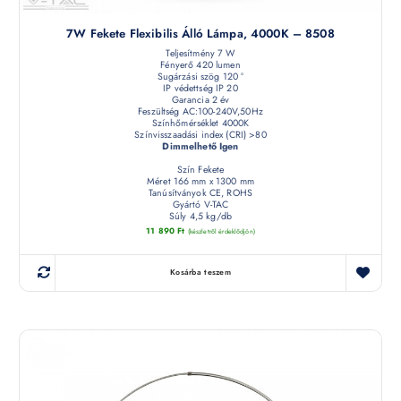
7W Fekete Flexibilis Álló Lámpa, 4000K – 8508
Teljesítmény 7 W
Fényerő 420 lumen
Sugárzási szög 120 °
IP védettség IP 20
Garancia 2 év
Feszültség AC:100-240V,50Hz
Színhőmérséklet 4000K
Színvisszaadási index (CRI) >80
Dimmelhető Igen
Szín Fekete
Méret 166 mm x 1300 mm
Tanúsítványok CE, ROHS
Gyártó V-TAC
Súly 4,5 kg/db
11 890
Ft
(készletről érdeklődjön)
Kosárba teszem