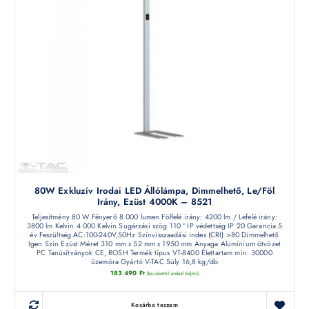
80W Exkluzív Irodai LED Állólámpa, Dimmelhető, Le/föl
Irány, Ezüst 4000K – 8521
Teljesítmény 80 W Fényerő 8 000 lumen Fölfelé irány: 4200 lm / Lefelé irány:
3800 lm Kelvin 4 000 Kelvin Sugárzási szög 110 ° IP védettség IP 20 Garancia 5
év Feszültség AC:100-240V,50Hz Színvisszaadási index (CRI) >80 Dimmelhető
Igen Szín Ezüst Méret 310 mm x 52 mm x 1950 mm Anyaga Alumínium ötvözet
PC Tanúsítványok CE, ROSH Termék típus VT-8400 Élettartam min. 30000
üzemóra Gyártó V-TAC Súly 16,8 kg/db
183 490
Ft
(készletről érdeklődjön)
Kosárba teszem