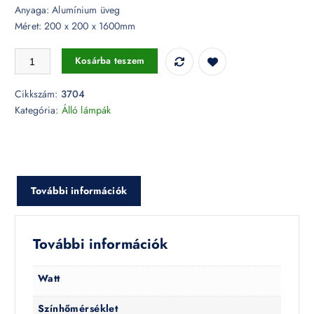
Anyaga: Alumínium üveg
Méret: 200 x 200 x 1600mm
LED-es álló lámpa Fehér - 3704 mennyiség
Kosárba teszem
Cikkszám:
3704
Kategória:
Álló lámpák
További információk
További információk
Watt
Színhőmérséklet