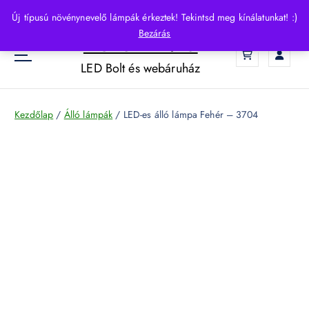
S
Új típusú növénynevelő lámpák érkeztek! Tekintsd meg kínálatunkat! :)
k
Bezárás
HelloLED.hu
i
0
p
LED Bolt és webáruház
t
o
c
Kezdőlap
/
Álló lámpák
/ LED-es álló lámpa Fehér – 3704
o
n
t
e
n
t