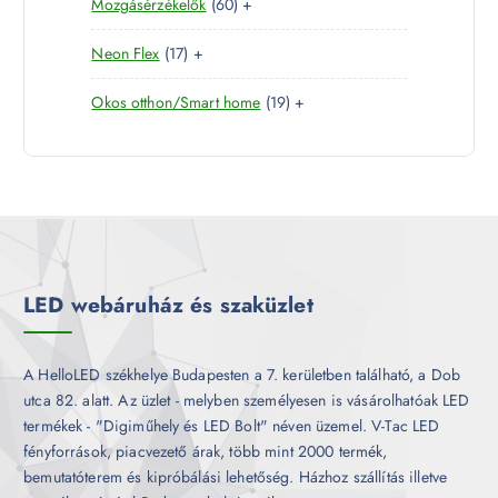
6
Mozgásérzékelők
60
+
t
r
é
k
0
e
m
k
1
Neon Flex
17
+
t
r
é
7
e
m
k
1
Okos otthon/Smart home
19
+
t
r
é
9
e
m
k
t
r
é
e
m
k
r
é
m
k
é
k
LED webáruház és szaküzlet
A HelloLED székhelye Budapesten a 7. kerületben található, a Dob
utca 82. alatt. Az üzlet - melyben személyesen is vásárolhatóak LED
termékek - "Digiműhely és LED Bolt" néven üzemel. V-Tac LED
fényforrások, piacvezető árak, több mint 2000 termék,
bemutatóterem és kipróbálási lehetőség. Házhoz szállítás illetve