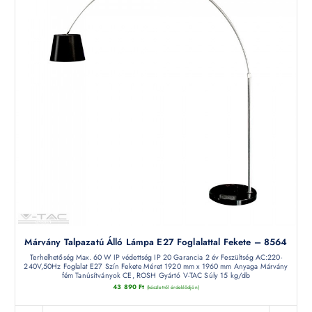
Márvány Talpazatú Álló Lámpa E27 Foglalattal Fekete – 8564
Terhelhetőség Max. 60 W IP védettség IP 20 Garancia 2 év Feszültség AC:220-
240V,50Hz Foglalat E27 Szín Fekete Méret 1920 mm x 1960 mm Anyaga Márvány
fém Tanúsítványok CE, ROSH Gyártó V-TAC Súly 15 kg/db
43 890
Ft
(készletről érdeklődjön)